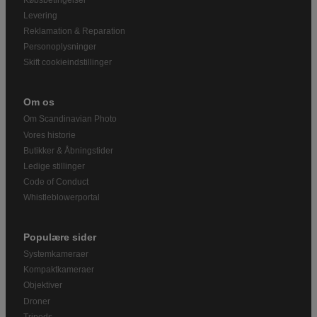
Levering
Reklamation & Reparation
Personoplysninger
Skift cookieindstillinger
Om os
Om Scandinavian Photo
Vores historie
Butikker & Åbningstider
Ledige stillinger
Code of Conduct
Whistleblowerportal
Populære sider
Systemkameraer
Kompaktkameraer
Objektiver
Droner
Tripods