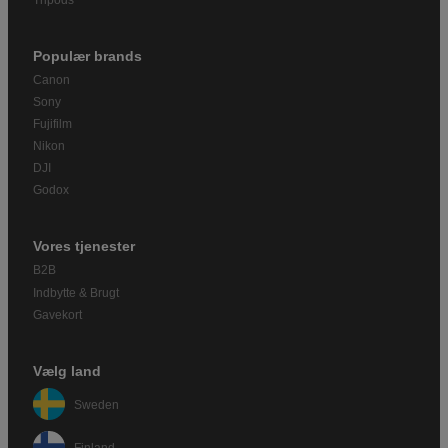
Populær brands
Canon
Sony
Fujifilm
Nikon
DJI
Godox
Vores tjenester
B2B
Indbytte & Brugt
Gavekort
Vælg land
Sweden
Finland