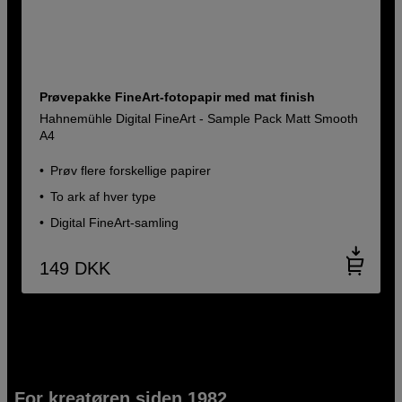
Prøvepakke FineArt-fotopapir med mat finish
Hahnemühle Digital FineArt - Sample Pack Matt Smooth
A4
Prøv flere forskellige papirer
To ark af hver type
Digital FineArt-samling
149
DKK
For kreatøren siden 1982