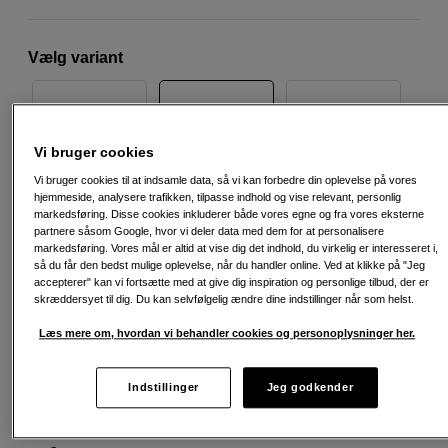
Vælg variant
Vi bruger cookies
A3
A4
A2
Vi bruger cookies til at indsamle data, så vi kan forbedre din oplevelse på vores
hjemmeside, analysere trafikken, tilpasse indhold og vise relevant, personlig
markedsføring. Disse cookies inkluderer både vores egne og fra vores eksterne
partnere såsom Google, hvor vi deler data med dem for at personalisere
449
DKK
markedsføring. Vores mål er altid at vise dig det indhold, du virkelig er interesseret i,
så du får den bedst mulige oplevelse, når du handler online. Ved at klikke på "Jeg
accepterer" kan vi fortsætte med at give dig inspiration og personlige tilbud, der er
Antal
Læg i indkøbskurv
skræddersyet til dig. Du kan selvfølgelig ændre dine indstillinger når som helst.
Læs mere om, hvordan vi behandler cookies og personoplysninger her.
Indstillinger
Jeg godkender
Fri fragt ved køb over 500 kr.