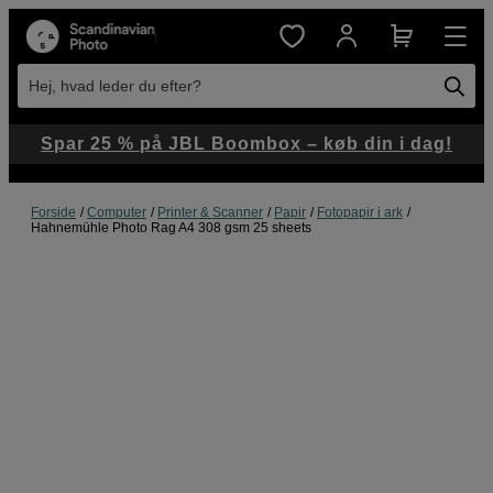
Hej, hvad leder du efter?
Spar 25 % på JBL Boombox – køb din i dag!
Forside
Computer
Printer & Scanner
Papir
Fotopapir i ark
Hahnemühle Photo Rag A4 308 gsm 25 sheets