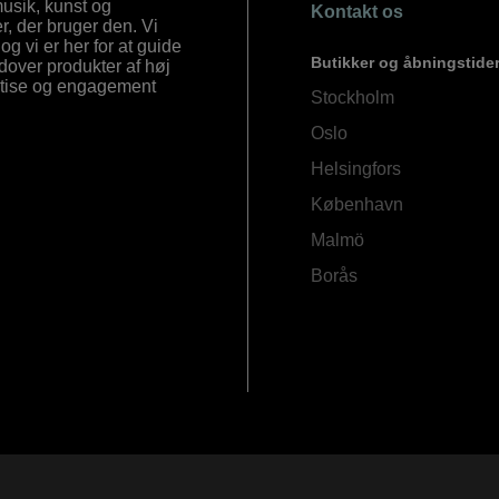
 musik, kunst og
Kontakt os
, der bruger den. Vi
og vi er her for at guide
Butikker og åbningstide
Udover produkter af høj
ertise og engagement
Stockholm
Oslo
Helsingfors
København
Malmö
Borås