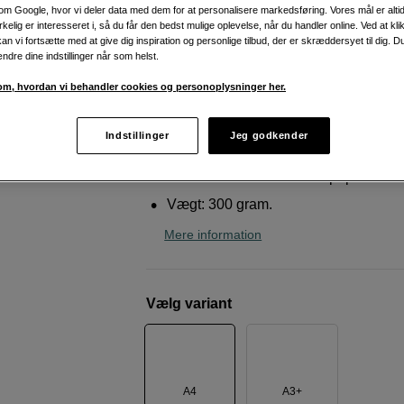
m Google, hvor vi deler data med dem for at personalisere markedsføring. Vores mål er altid 
Epson
Fine Art Cotton Smooth Natural A4 25
irkelig er interesseret i, så du får den bedst mulige oplevelse, når du handler online. Ved at kl
an vi fortsætte med at give dig inspiration og personlige tilbud, der er skræddersyet til dig. D
ændre dine indstillinger når som helst.
Weblager
:
Bestilt, ukendt leveringstid
m, hvordan vi behandler cookies og personoplysninger her.
København
:
Vis lagersaldo
Indstillinger
Jeg godkender
Naturligt hvidt papir med glat overfla
Bomuldsbaseret Fine Art-papir.
Vægt: 300 gram.
Mere information
Vælg variant
A4
A3+