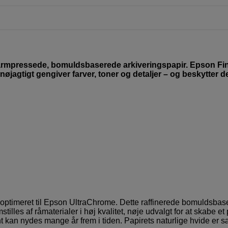
 varmpressede, bomuldsbaserede arkiveringspapir. Epson Fin
nøjagtigt gengiver farver, toner og detaljer – og beskytter d
 optimeret til Epson UltraChrome. Dette raffinerede bomuldsba
illes af råmaterialer i høj kvalitet, nøje udvalgt for at skabe et 
kan nydes mange år frem i tiden. Papirets naturlige hvide er sæ