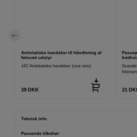
Antistatiske handsker til håndtering af
Passepa
følsomt udstyr
kridhvi
JJC Antistatiske handsker (one size)
Scandin
fotoram
39
DKK
21
DK
Teknisk info
Passende tilbehør