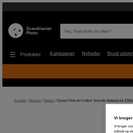
Hej, hvad leder du efter?
Kampagner
Nyheder
Brugt udstyr
Produkter
Forside
Brands
Epson
Epson Fine Art Cotton Smooth Natural A4 25Bl
Vi bruger
Vi bruger coo
indhold og v