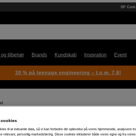
SP Com
 og tilbehør
Brands
Kundskab
Inspiration
Event
30 % på teenage engineering – t.o.m. 7.8!
ad
 cookies
Artikelnummer: 1046157
kies til at indsamle data, så vi kan forbedre din oplevelse på vores hjemmeside, analysere tra
A4
ise relevant, personlig markedsføring. Disse cookies inkluderer både vores egne og fra vore