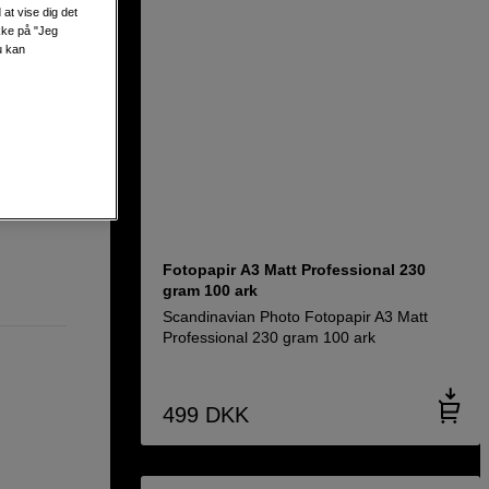
at vise dig det
Blad
ikke på "Jeg
u kan
de.
Fotopapir A3 Matt Professional 230
gram 100 ark
Scandinavian Photo Fotopapir A3 Matt
Professional 230 gram 100 ark
499
DKK