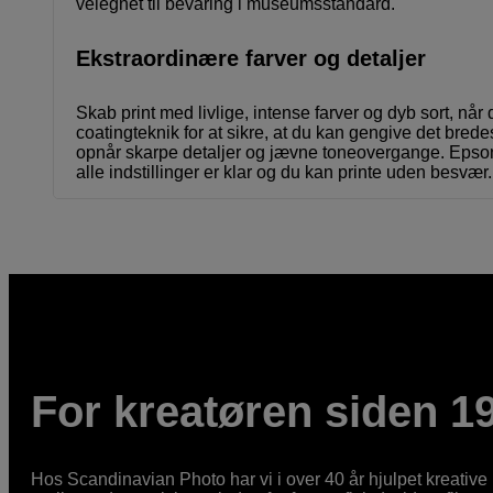
velegnet til bevaring i museumsstandard.
Ekstraordinære farver og detaljer
Skab print med livlige, intense farver og dyb sort, n
coatingteknik for at sikre, at du kan gengive det br
opnår skarpe detaljer og jævne toneovergange. Epsons 
alle indstillinger er klar og du kan printe uden besvær.
For kreatøren siden 1
Hos Scandinavian Photo har vi i over 40 år hjulpet kreativ