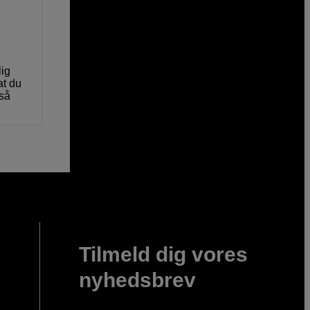
lig
at du
 så
Tilmeld dig vores
nyhedsbrev