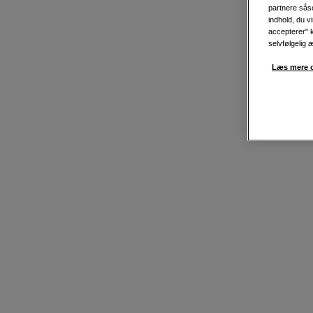
partnere såso
indhold, du v
accepterer" k
selvfølgelig 
Læs mere o