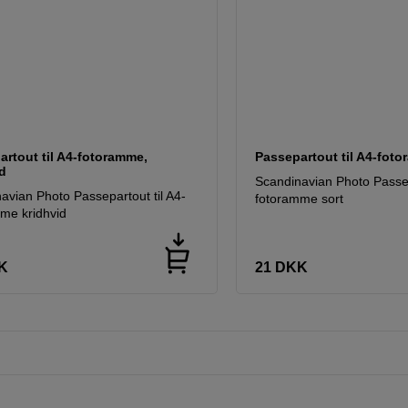
rtout til A4-fotoramme,
Passepartout til A4-fot
d
Scandinavian Photo Passep
avian Photo Passepartout til A4-
fotoramme sort
me kridhvid
K
21
DKK