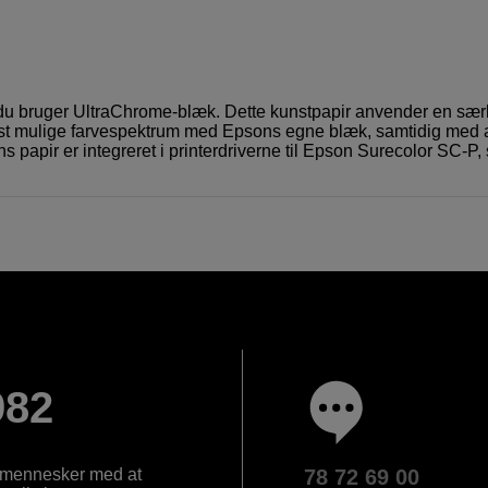
år du bruger UltraChrome-blæk. Dette kunstpapir anvender en sær
edest mulige farvespektrum med Epsons egne blæk, samtidig med 
papir er integreret i printerdriverne til Epson Surecolor SC-P,
982
e mennesker med at
78 72 69 00