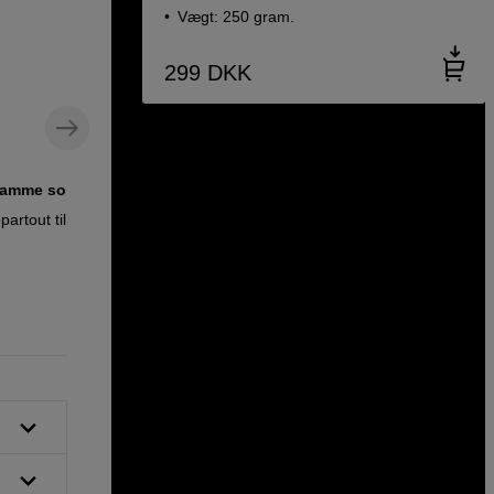
Vægt: 250 gram.
299
DKK
oramme sort
Sort
artout til A4-
Spart Photo Frame Acrylic A4 - Black
139
DKK