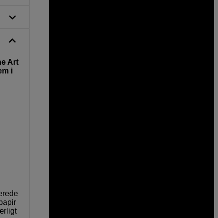
e Art
em i
serede
papir
rligt