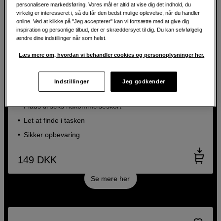
personalisere markedsføring. Vores mål er altid at vise dig det indhold, du
virkelig er interesseret i, så du får den bedst mulige oplevelse, når du handler
online. Ved at klikke på "Jeg accepterer" kan vi fortsætte med at give dig
inspiration og personlige tilbud, der er skræddersyet til dig. Du kan selvfølgelig
ændre dine indstillinger når som helst.
Læs mere om, hvordan vi behandler cookies og personoplysninger her.
BACK TO WORK
Etui til SD- og CFexpress-hukommelseskort
Indstillinger
Jeg godkender
sp.tech Memory Card Holder 6 Orange
Plads til seks hukommelseskort
Let at finde i tasken
Sikker opbevaring
149
DKK
Se mere her