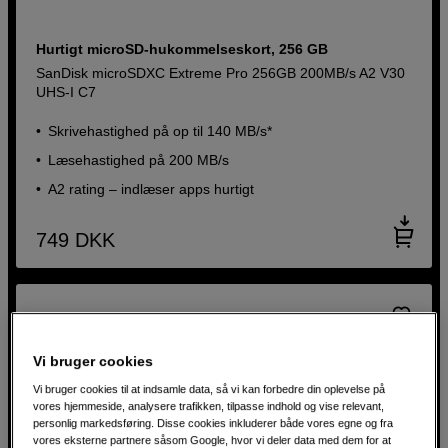
Hurtigt microSD-hukommelseskort, 256 GB
SanDisk microSDXC Extreme Pro 256GB 200MB/s A2 V30
UHS-I C7
Skrivehastighed på op til 140 MB/s*
Læsehastighed på 200 MB/s
A2 rating – indlæser apps hurtigt
749
DKK
Vi bruger cookies
Vi bruger cookies til at indsamle data, så vi kan forbedre din oplevelse på
vores hjemmeside, analysere trafikken, tilpasse indhold og vise relevant,
personlig markedsføring. Disse cookies inkluderer både vores egne og fra
vores eksterne partnere såsom Google, hvor vi deler data med dem for at