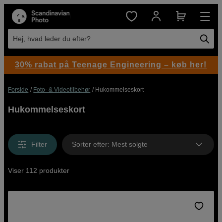
Hej, hvad leder du efter?
30% rabat på Teenage Engineering – køb her!
Forside
Foto- & Videotilbehør
Hukommelseskort
Hukommelseskort
Filter
Sorter efter
:
Mest solgte
Viser 112 produkter