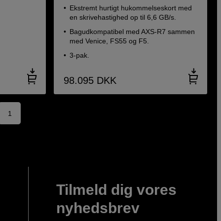
Ekstremt hurtigt hukommelseskort med
en skrivehastighed op til 6,6 GB/s.
Bagudkompatibel med AXS-R7 sammen
med Venice, FS55 og F5.
3-pak.
98.095
DKK
1
Tilmeld dig vores
nyhedsbrev