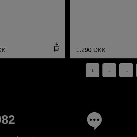
KK
1.290
DKK
1
...
...
982