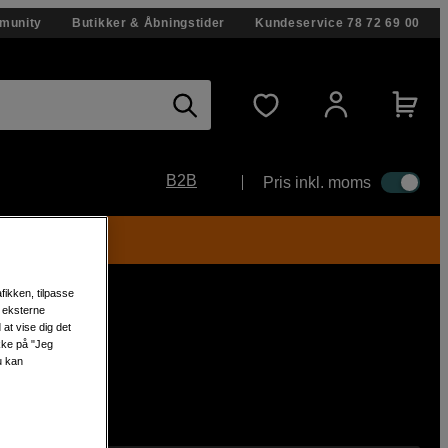
munity
Butikker & Åbningstider
Kundeservice
78 72 69 00
B2B
Pris inkl. moms
fikken, tilpasse
s eksterne
at vise dig det
ikke på "Jeg
u kan