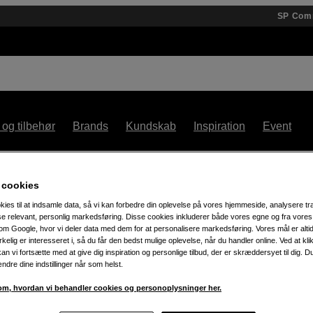
SP Com
 og tilbehør
Brands
Kundskab
Inspiration
Event
30 % på teenage engineering – t.o.m. 7.8!
 cookies
kies til at indsamle data, så vi kan forbedre din oplevelse på vores hjemmeside, analysere tra
ise relevant, personlig markedsføring. Disse cookies inkluderer både vores egne og fra vore
m Google, hvor vi deler data med dem for at personalisere markedsføring. Vores mål er altid 
irkelig er interesseret i, så du får den bedst mulige oplevelse, når du handler online. Ved at kl
an vi fortsætte med at give dig inspiration og personlige tilbud, der er skræddersyet til dig. D
ændre dine indstillinger når som helst.
m, hvordan vi behandler cookies og personoplysninger her.