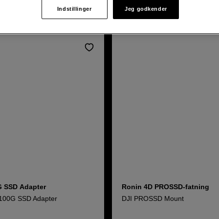
Indstillinger
Jeg godkender
ukter
 SSD Adapter
Ronin 4D PROSSD-fatning
00G SSD Adapter
DJI PROSSD Mount