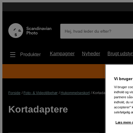
Hej, hvad leder du efter?
Kampagner
Nyheder
Brugt udstyr
Produkter
Vi bruger
Vi bruger coo
indhold og v
Forside
Foto- & Videotilbehør
Hukommelseskort
Kortadaptere
partnere såso
indhold, du v
Kortadaptere
accepterer" k
selvfølgelig 
Læs mere o