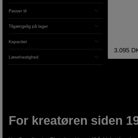
Passer til
Tilgængelig på lager
Kapacitet
3.095
D
Læsehastighed
For kreatøren siden 1