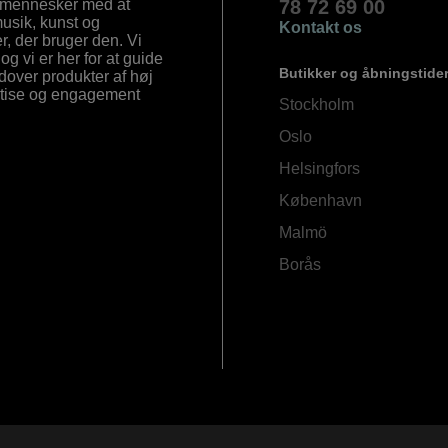
e mennesker med at
78 72 69 00
 musik, kunst og
Kontakt os
, der bruger den. Vi
og vi er her for at guide
Butikker og åbningstide
Udover produkter af høj
ertise og engagement
Stockholm
Oslo
Helsingfors
København
Malmö
Borås