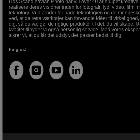
Hos Scandinavian Photo har vi i over 40 år hjulpet kreativ
realisere deres visioner inden for fotografi, lyd, video, film,
teknologi. Vi brænder for både teknologien og de mennesker
ved, at de rette værktøjer kan forvandle idéer til virkelighed, 
dig, så du vælger de rigtige produkter til det, du vil skabe. 
kvalitet tilbyder vi også personlig service. Med vores eksp
sikrer vi, at du får det udstyr, der passer bedst til dig.
Følg os: