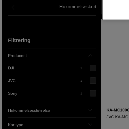
Hukommelseskort
Viser 3 prod
Filtrering
Producent
DJI
1
JVC
1
Sony
1
KA-MC100G
Hukommelsesstørrelse
JVC KA-MC1
Korttype