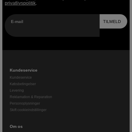
privatlivspolitik
.
E-mail
TILMELD
Kundeservice
Kundeservice
Købsbetingelser
Levering
Reklamation & Reparation
Personoplysninger
Skift cookieindstillinger
Om os