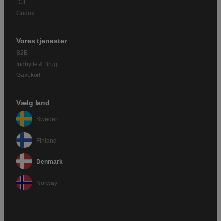
DJI
Godox
Vores tjenester
B2B
Indbytte & Brugt
Gavekort
Vælg land
Sweden
Finland
Denmark
Norway