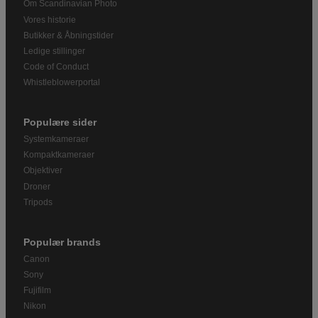
Om Scandinavian Photo
Vores historie
Butikker & Åbningstider
Ledige stillinger
Code of Conduct
Whistleblowerportal
Populære sider
Systemkameraer
Kompaktkameraer
Objektiver
Droner
Tripods
Populær brands
Canon
Sony
Fujifilm
Nikon