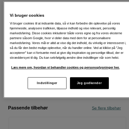
695
DKK
Vi bruger cookies
Antal
Læg i indkøbskurv
Vi bruger cookies til at indsamle data, så vi kan forbedre din oplevelse på vores
hjemmeside, analysere trafikken, tilpasse indhold og vise relevant, personlig
markedsføring. Disse cookies inkluderer både vores egne og fra vores eksterne
partnere såsom Google, hvor vi deler data med dem for at personalisere
markedsføring. Vores mål er altid at vise dig det indhold, du virkelig er interesseret i,
så du får den bedst mulige oplevelse, når du handler online. Ved at klikke på "Jeg
accepterer" kan vi fortsætte med at give dig inspiration og personlige tilbud, der er
Fri fragt ved køb over 500 kr.
skræddersyet til dig. Du kan selvfølgelig ændre dine indstillinger når som helst.
Læs mere om, hvordan vi behandler cookies og personoplysninger her.
30 dages returret
Personlig service og ekspertrådgivning
Indstillinger
Jeg godkender
Passende tilbehør
Se flere tilbehør