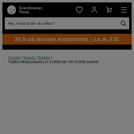
Hej, hvad leder du efter?
30 % på teenage engineering – t.o.m. 7.8!
Forside
Brands
Fujifilm
Fujifilm Motljusskydd LH-X100B inkl. AR-X100B svart till