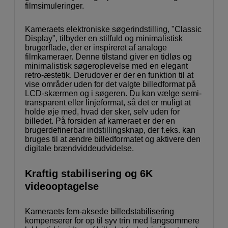
filmsimuleringer.
Kameraets elektroniske søgerindstilling, "Classic
Display", tilbyder en stilfuld og minimalistisk
brugerflade, der er inspireret af analoge
filmkameraer. Denne tilstand giver en tidløs og
minimalistisk søgeroplevelse med en elegant
retro-æstetik. Derudover er der en funktion til at
vise områder uden for det valgte billedformat på
LCD-skærmen og i søgeren. Du kan vælge semi-
transparent eller linjeformat, så det er muligt at
holde øje med, hvad der sker, selv uden for
billedet. På forsiden af kameraet er der en
brugerdefinerbar indstillingsknap, der f.eks. kan
bruges til at ændre billedformatet og aktivere den
digitale brændviddeudvidelse.
Kraftig stabilisering og 6K
videooptagelse
Kameraets fem-aksede billedstabilisering
kompenserer for op til syv trin med langsommere