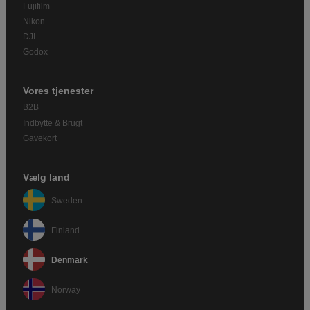
Fujifilm
Nikon
DJI
Godox
Vores tjenester
B2B
Indbytte & Brugt
Gavekort
Vælg land
Sweden
Finland
Denmark
Norway