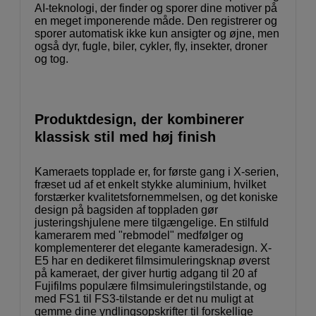
AI-teknologi, der finder og sporer dine motiver på
en meget imponerende måde. Den registrerer og
sporer automatisk ikke kun ansigter og øjne, men
også dyr, fugle, biler, cykler, fly, insekter, droner
og tog.
Produktdesign, der kombinerer
klassisk stil med høj finish
Kameraets topplade er, for første gang i X-serien,
fræset ud af et enkelt stykke aluminium, hvilket
forstærker kvalitetsfornemmelsen, og det koniske
design på bagsiden af toppladen gør
justeringshjulene mere tilgængelige. En stilfuld
kamerarem med "rebmodel" medfølger og
komplementerer det elegante kameradesign. X-
E5 har en dedikeret filmsimuleringsknap øverst
på kameraet, der giver hurtig adgang til 20 af
Fujifilms populære filmsimuleringstilstande, og
med FS1 til FS3-tilstande er det nu muligt at
gemme dine yndlingsopskrifter til forskellige