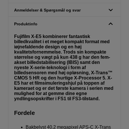
Anmeldelser & Spørgsmål og svar
Produktinfo
Fujifilm X-E5 kombinerer fantastisk
billedkvalitet i et meget kompakt format med
iøjnefaldende design og en høj
kvalitetsfornemmelse. Trods sin kompakte
størrelse og vægt på kun 438 g har den fem-
akset billedstabilisering (IBIS) samt den
nyeste X-serie-teknologi i form af
billedsensoren med høj opløsning, X-Trans™
CMOS 5 HR og den hurtige X-Processor 5. X-
E5 har et filmsimuleringshjul på toppen af
kameraet og er det første kamera i serien med
mulighed for at gemme dine egne
yndlingsopskrifter i FS1 til FS3-tilstand.
Fordele
Bakbelyst 40.2 megapixel APS-C X-Trans