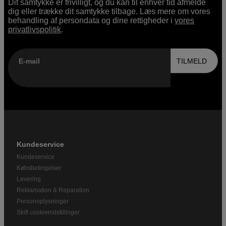
Dit samtykke er frivilligt, og du kan til enhver tid afmelde
dig eller trække dit samtykke tilbage. Læs mere om vores
behandling af persondata og dine rettigheder i
vores
privatlivspolitik
.
E-mail
TILMELD
Kundeservice
Kundeservice
Købsbetingelser
Levering
Reklamation & Reparation
Personoplysninger
Skift cookieindstillinger