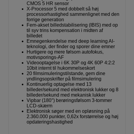
CMOS 5 HR sensor
X-Processor 5 med dobbelt så høj
processorhastighed sammenlignet med den
forrige generation
Fem-akset billedstabilisering (IBIS) med op
til syv trins kompensation i midten af
billedet
Emnegenkendelse med deep learning AI-
teknologi, der finder og sporer dine emner
Hurtigere og mere følsom autofokus,
motivsporings-AF
Videooptagelse i 6K 30P og 4K 60P 4:2:2
10bit internt til hukommelseskort
20 filmsimuleringstilstande, gem dine
yndlingsopskrifter på filmsimulering
Kontinuerlig optagelse med 13
billeder/sekund med elektronisk lukker og 8
billeder/sekund med mekanisk lukker
Vipbar (180°) berøringsfølsom 3-tommer
LCD-skærm
Elektronisk søger med en opløsning på
2.360.000 punkter, 0,62x forstørrelse og høj
opdateringshastighed