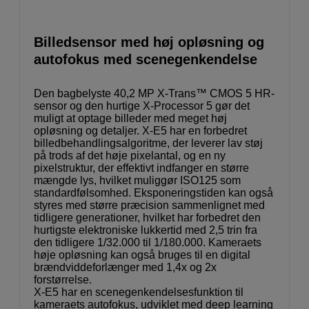
Billedsensor med høj opløsning og
autofokus med scenegenkendelse
Den bagbelyste 40,2 MP X-Trans™ CMOS 5 HR-
sensor og den hurtige X-Processor 5 gør det
muligt at optage billeder med meget høj
opløsning og detaljer. X-E5 har en forbedret
billedbehandlingsalgoritme, der leverer lav støj
på trods af det høje pixelantal, og en ny
pixelstruktur, der effektivt indfanger en større
mængde lys, hvilket muliggør ISO125 som
standardfølsomhed. Eksponeringstiden kan også
styres med større præcision sammenlignet med
tidligere generationer, hvilket har forbedret den
hurtigste elektroniske lukkertid med 2,5 trin fra
den tidligere 1/32.000 til 1/180.000. Kameraets
høje opløsning kan også bruges til en digital
brændviddeforlænger med 1,4x og 2x
forstørrelse.
X-E5 har en scenegenkendelsesfunktion til
kameraets autofokus, udviklet med deep learning