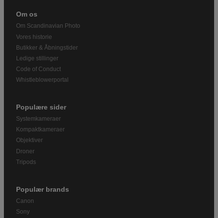
Om os
Om Scandinavian Photo
Vores historie
Butikker & Åbningstider
Ledige stillinger
Code of Conduct
Whistleblowerportal
Populære sider
Systemkameraer
Kompaktkameraer
Objektiver
Droner
Tripods
Populær brands
Canon
Sony