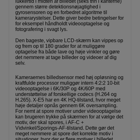
lukkertid i midten af billedet (seks trin i kanterne)
gennem større detektionsnøjagtighed i
gyrosensoren og en forbedret algoritme til
kamerarystelser. Dette giver bedre betingelser for
for eksempel håndholdt videooptagelse og
fotografering i svagt lys.
Den bageste, vipbare LCD-skærm kan vippes op
og frem op til 180 grader for at muliggøre
optagelse fra både lave og høje vinkler og gøre
det nemmere at tage billeder og videoer af dig
selv.
Kameraernes billedsensor med høj opløsning og
kraftfulde processor muliggør intern 4:2:2 10-bit
videooptagelse i 6K/30P og 4K/60P med
understøttelse af forskellige codecs (H.264 og
H.265). X-E5 har en 4K HQ-tilstand, hvor meget
høje detaljer opnås gennem 6K oversampling.
For nemt at spore motiver under videooptagelse
kan brugeren trykke på skærmen for at vælge det
motiv, der skal spores, i AF-C +
Vidvinkel/Sporings-AF-tilstand. Dette gør det
meget nemmere at spore det korrekte motiv i
situationer, hvor der er flere motiver i billedet.