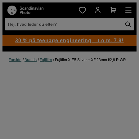
Hej, hvad leder du efter?
30 % på teenage engineering – t.o.m. 7.8!
Forside
Brands
Fujifilm
Fujifilm X-E5 Silver + XF 23mm f/2,8 R WR