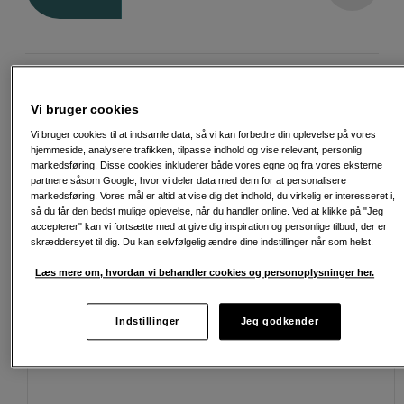
Fri fragt ved køb over 500 kr.
Vi bruger cookies
30 dages returret
Vi bruger cookies til at indsamle data, så vi kan forbedre din oplevelse på vores
hjemmeside, analysere trafikken, tilpasse indhold og vise relevant, personlig
Personlig service og ekspertrådgivning
markedsføring. Disse cookies inkluderer både vores egne og fra vores eksterne
partnere såsom Google, hvor vi deler data med dem for at personalisere
markedsføring. Vores mål er altid at vise dig det indhold, du virkelig er interesseret i,
så du får den bedst mulige oplevelse, når du handler online. Ved at klikke på "Jeg
accepterer" kan vi fortsætte med at give dig inspiration og personlige tilbud, der er
Passende tilbehør
skræddersyet til dig. Du kan selvfølgelig ændre dine indstillinger når som helst.
Se flere tilbehør
Læs mere om, hvordan vi behandler cookies og personoplysninger her.
Indstillinger
Jeg godkender