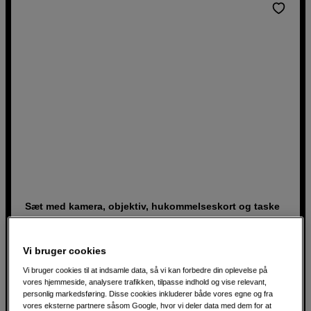
Sæt med kamera, objektiv, hukommelseskort og taske
Fujifilm X-T50 Black + XF 16-50mm Starter Kit
Bagbelyst 40,2 megapixel APS-C-sensor
Vi bruger cookies
5-akset billedstabilisering (IBIS)
Vi bruger cookies til at indsamle data, så vi kan forbedre din oplevelse på
vores hjemmeside, analysere trafikken, tilpasse indhold og vise relevant,
Videooptagelse i 6K 30P
personlig markedsføring. Disse cookies inkluderer både vores egne og fra
vores eksterne partnere såsom Google, hvor vi deler data med dem for at