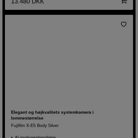
13.480
DKK
Elegant og højkvalitets systemkamera i
lommestørrelse
Fujifilm X-E5 Body Silver
AI-motivgenkendelse