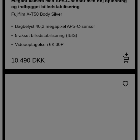
Elegant kamera med APS-C-sensor med høj opløsning
og indbygget billedstabilisering
Fujifilm X-T50 Body Silver
Bagbelyst 40,2 megapixel APS-C-sensor
5-akset billedstabilisering (IBIS)
Videooptagelse i 6K 30P
10.490
DKK