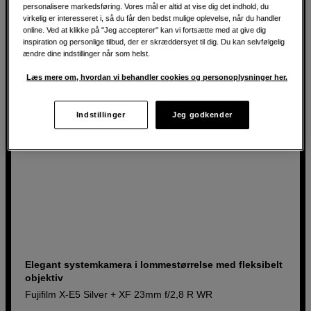
personalisere markedsføring. Vores mål er altid at vise dig det indhold, du
14.199
DKK
virkelig er interesseret i, så du får den bedst mulige oplevelse, når du handler
online. Ved at klikke på "Jeg accepterer" kan vi fortsætte med at give dig
inspiration og personlige tilbud, der er skræddersyet til dig. Du kan selvfølgelig
ændre dine indstillinger når som helst.
Læs mere om, hvordan vi behandler cookies og personoplysninger her.
Indstillinger
Jeg godkender
Elegant systemkamera i lommestørrelse med fleksibelt
objektiv
Fujifilm X-E5 Silver + XF 23mm f/2,8 R WR