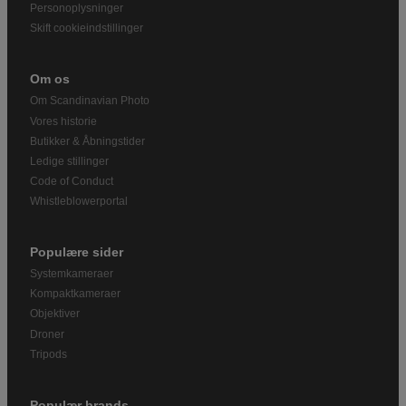
Personoplysninger
Skift cookieindstillinger
Om os
Om Scandinavian Photo
Vores historie
Butikker & Åbningstider
Ledige stillinger
Code of Conduct
Whistleblowerportal
Populære sider
Systemkameraer
Kompaktkameraer
Objektiver
Droner
Tripods
Populær brands