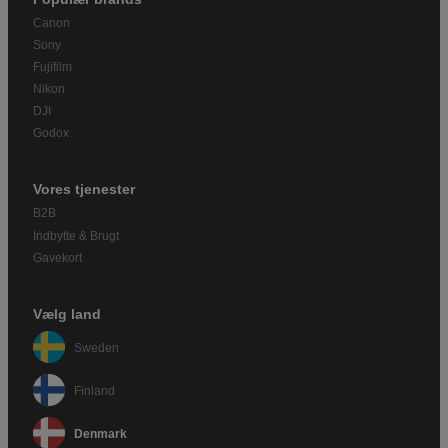
Canon
Sony
Fujifilm
Nikon
DJI
Godox
Vores tjenester
B2B
Indbytte & Brugt
Gavekort
Vælg land
Sweden
Finland
Denmark