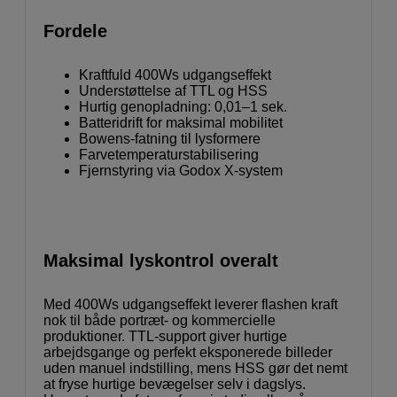
Fordele
Kraftfuld 400Ws udgangseffekt
Understøttelse af TTL og HSS
Hurtig genopladning: 0,01–1 sek.
Batteridrift for maksimal mobilitet
Bowens-fatning til lysformere
Farvetemperaturstabilisering
Fjernstyring via Godox X-system
Maksimal lyskontrol overalt
Med 400Ws udgangseffekt leverer flashen kraft
nok til både portræt- og kommercielle
produktioner. TTL-support giver hurtige
arbejdsgange og perfekt eksponerede billeder
uden manuel indstilling, mens HSS gør det nemt
at fryse hurtige bevægelser selv i dagslys.