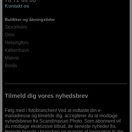
78 72 69 00
Kontakt os
Butikker og åbningstider
Stockholm
Oslo
Helsingfors
København
Malmö
Borås
Tilmeld dig vores nyhedsbrev
Følg med i fotobranchen! Ved at indtaste din e-
mailadresse og tilmelde dig, accepterer du at modtage
nyhedsbreve fra Scandinavian Photo. Som abonnent vil
du modtage eksklusive tilbud, de seneste nyheder fra
førende brands i branchen og masser af inspiration til din