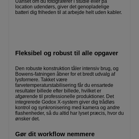
Uanset om du fotograferer i studie eller på
location udendørs, giver det genopladelige
batteri dig friheden til at arbejde helt uden kabler.
Fleksibel og robust til alle opgaver
Den robuste konstruktion tåler intensiv brug, og
Bowens-fatningen åbner for et bredt udvalg af
lysformere. Takket være
farvetemperaturstabilisering får du ensartede
resultater billede efter billede, hvilket er
afgørende til professionelle produktioner. Det
integrerede Godox X-system giver dig trådløs
kontrol og synkronisering med kamera og andre
flashenheder, så du altid har lyset præcis, hvor du
ønsker det.
Gør dit workflow nemmere