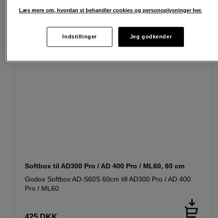
Læs mere om, hvordan vi behandler cookies og personoplysninger her.
Indstillinger
Jeg godkender
Softbox til AD300 Pro / AD 400 Pro / ML60, 60 cm
Godox Softbox AD-S60S 60cm till AD300 Pro / AD 400
Pro / ML60
425
DKK