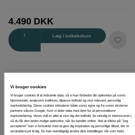
4.490
DKK
Antal
Læg i indkøbskurv
Fri fragt ved køb over 500 kr.
30 dages returret
Vi bruger cookies
Vi bruger cookies til at indsamle data, så vi kan forbedre din oplevelse på vores
Personlig service og ekspertrådgivning
hjemmeside, analysere trafikken, tilpasse indhold og vise relevant, personlig
markedsføring. Disse cookies inkluderer både vores egne og fra vores eksterne
partnere såsom Google, hvor vi deler data med dem for at personalisere
markedsføring. Vores mål er altid at vise dig det indhold, du virkelig er interesseret i,
så du får den bedst mulige oplevelse, når du handler online. Ved at klikke på "Jeg
accepterer" kan vi fortsætte med at give dig inspiration og personlige tilbud, der er
Passende tilbehør
Se flere tilbehør
skræddersyet til dig. Du kan selvfølgelig ændre dine indstillinger når som helst.