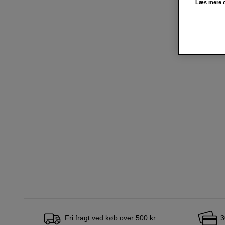
Læs mere o
Fri fragt ved køb over 500 kr.
3