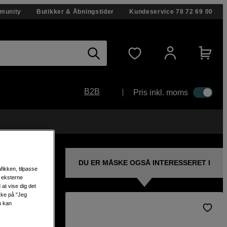
munity
Butikker & Åbningstider
Kundeservice
78 72 69 00
B2B
Pris inkl. moms
DU ER MÅSKE OGSÅ INTERESSERET I
fikken, tilpasse
s eksterne
at vise dig det
ikke på "Jeg
u kan
lic