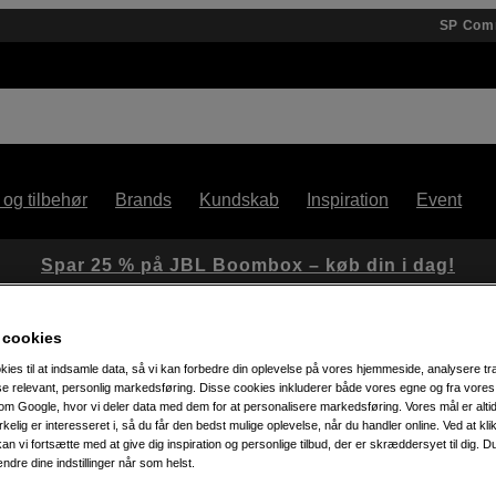
SP Com
 og tilbehør
Brands
Kundskab
Inspiration
Event
Spar 25 % på JBL Boombox – køb din i dag!
 cookies
kies til at indsamle data, så vi kan forbedre din oplevelse på vores hjemmeside, analysere tra
System
ise relevant, personlig markedsføring. Disse cookies inkluderer både vores egne og fra vore
m Google, hvor vi deler data med dem for at personalisere markedsføring. Vores mål er altid 
irkelig er interesseret i, så du får den bedst mulige oplevelse, når du handler online. Ved at kl
an vi fortsætte med at give dig inspiration og personlige tilbud, der er skræddersyet til dig. D
Artikelnummer: 1053970
ændre dine indstillinger når som helst.
Profoto Mount Adapter Parabo