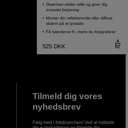
Skærmen sidder stille og giver dig
ensartet belysning
Monter din reflekterende eller diffuse
skærm på et lysstativ
Få hænderne fri, mens du fotograferer
525
DKK
Tilmeld dig vores
nyhedsbrev
Følg med i fotobranchen! Ved at indtaste
din e-mailadresse og tilmelde dig,