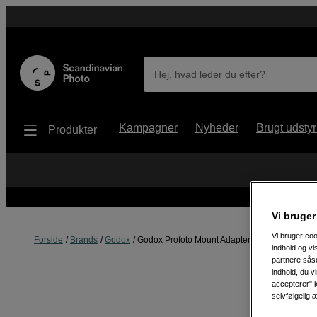
Hej, hvad leder du efter?
Kampagner
Nyheder
Brugt udstyr
Produkter
Vi bruger
Vi bruger coo
Forside
Brands
Godox
Godox Profoto Mount Adapter Parabolic Light 
indhold og v
partnere såso
indhold, du v
accepterer" k
selvfølgelig 