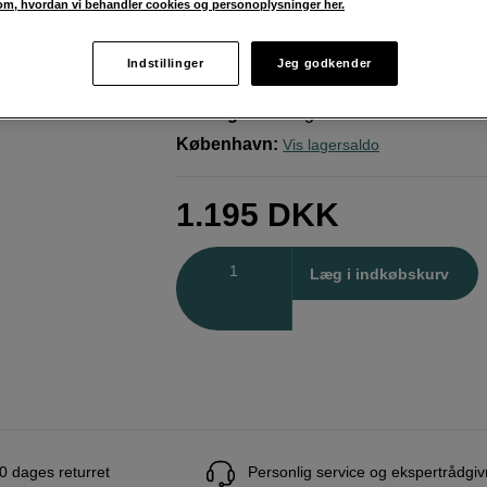
m, hvordan vi behandler cookies og personoplysninger her.
Light System
Godox
Profoto Mount Adapter Parabolic Ligh
Indstillinger
Jeg godkender
Weblager
:
På lager
København
:
Vis lagersaldo
1.195
DKK
Antal
Læg i indkøbskurv
0 dages returret
Personlig service og ekspertrådgiv