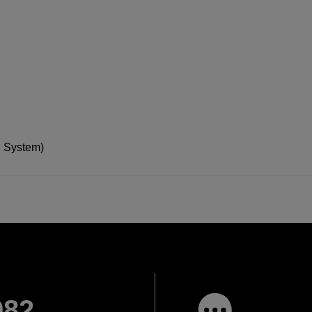
 X System)
982