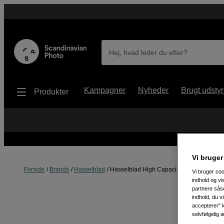
Hej, hvad leder du efter?
Kampagner
Nyheder
Brugt udstyr
Produkter
Vi bruger
Forside
Brands
Hasselblad
Hasselblad High Capacity Li-ion Battery (
Vi bruger coo
indhold og v
partnere såso
indhold, du v
accepterer" k
selvfølgelig 