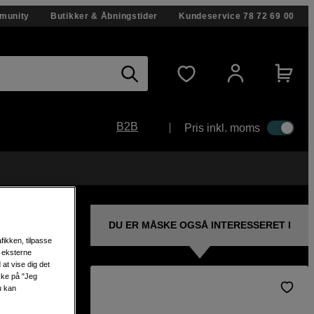
munity
Butikker & Åbningstider
Kundeservice
78 72 69 00
B2B
Pris inkl. moms
DU ER MÅSKE OGSÅ INTERESSERET I
fikken, tilpasse
s eksterne
at vise dig det
ikke på "Jeg
u kan
X