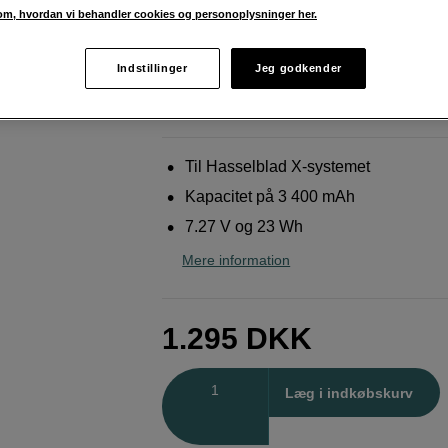
m, hvordan vi behandler cookies og personoplysninger her.
Hasselblad
High Capacity Li-ion Battery (for
Indstillinger
Jeg godkender
Weblager
:
På lager
København
:
Vis lagersaldo
Til Hasselblad X-systemet
Kapacitet på 3 400 mAh
7.27 V og 23 Wh
Mere information
1.295
DKK
Antal
Læg i indkøbskurv