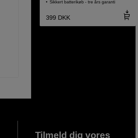
Sikkert batterikøb - tre års garanti
399
DKK
Tilmeld dig vores