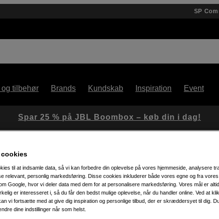
SP Com
 og tilbehør
Brands
Kundskab
Inspiration
Event
Spar 25 % på JBL Boombox – køb din i dag!
 cookies
for X System)
kies til at indsamle data, så vi kan forbedre din oplevelse på vores hjemmeside, analysere tra
ise relevant, personlig markedsføring. Disse cookies inkluderer både vores egne og fra vore
m Google, hvor vi deler data med dem for at personalisere markedsføring. Vores mål er altid 
irkelig er interesseret i, så du får den bedst mulige oplevelse, når du handler online. Ved at kl
Artikelnummer: 1050137
an vi fortsætte med at give dig inspiration og personlige tilbud, der er skræddersyet til dig. D
ændre dine indstillinger når som helst.
Kamerabatteri til Hasselblad 