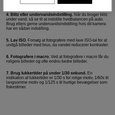
lysstærke billeder.
4. Blitz eller undervandsindstilling.
Når du bruger blitz
under vand, så se til at indstille hvidbalancen på auto.
Brug ellers gerne undervandsindstilling hvis dit kamera
har en sådan indstilling.
5. Lav ISO.
Forsøg at fotografere med lave ISO-tal for at
undgå billeder med brus, da vandet reducerer kontraster.
6. Fotografere i macro.
Ved at fotografere i macro får du
roligere billeder og ofte endnu bedre billeder.
7. Brug lukkertider på under 1/30 sekund.
En
indikation af lukkertider er 1/30 s for rolige motiv, 1/60s til
langsomme motiv og 1/125 s til hurtige bevægelser som
fiskestimer.