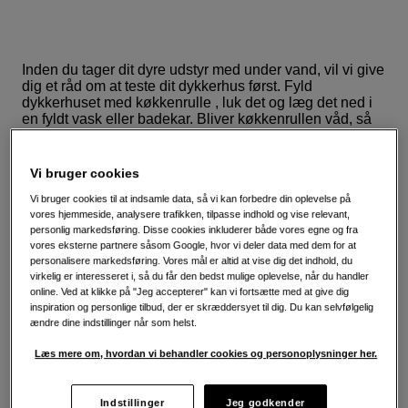
Inden du tager dit dyre udstyr med under vand, vil vi give
dig et råd om at teste dit dykkerhus først. Fyld
dykkerhuset med køkkenrulle , luk det og læg det ned i
en fyldt vask eller badekar. Bliver køkkenrullen våd, så
bør du ikke bruge det med dit kamera.
Vi bruger cookies
Her får du syv tips der gør undervandsfotografering
lettere og billederne flottere:
Vi bruger cookies til at indsamle data, så vi kan forbedre din oplevelse på
vores hjemmeside, analysere trafikken, tilpasse indhold og vise relevant,
personlig markedsføring. Disse cookies inkluderer både vores egne og fra
1. Kom tæt på motivet.
I vand forsvinder kontrast, farve
vores eksterne partnere såsom Google, hvor vi deler data med dem for at
og skarphed, så brug gerne en vidvinkel og flytte dig
personalisere markedsføring. Vores mål er altid at vise dig det indhold, du
tættere på motivet end at zoome fra en afstand.
virkelig er interesseret i, så du får den bedst mulige oplevelse, når du handler
online. Ved at klikke på "Jeg accepterer" kan vi fortsætte med at give dig
inspiration og personlige tilbud, der er skræddersyet til dig. Du kan selvfølgelig
2. Fotografere tæt på overfladen.
Ved at fotografere
ændre dine indstillinger når som helst.
tæt på overfladen får du mere lys i billederne. Desuden
kan du få rigtige coole reflekser i vandoverfladen.
Læs mere om, hvordan vi behandler cookies og personoplysninger her.
3. Fota op.
Fotografere hellere nedefra og op mod
overfladen, end ned mod dybet, for at få farverige og
Indstillinger
Jeg godkender