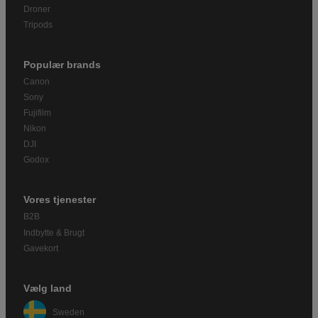
Droner
Tripods
Populær brands
Canon
Sony
Fujifilm
Nikon
DJI
Godox
Vores tjenester
B2B
Indbytte & Brugt
Gavekort
Vælg land
Sweden