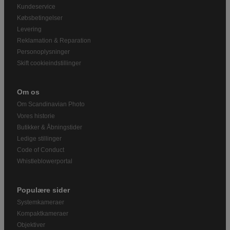
Kundeservice
Købsbetingelser
Levering
Reklamation & Reparation
Personoplysninger
Skift cookieindstillinger
Om os
Om Scandinavian Photo
Vores historie
Butikker & Åbningstider
Ledige stillinger
Code of Conduct
Whistleblowerportal
Populære sider
Systemkameraer
Kompaktkameraer
Objektiver