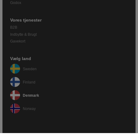
Godox
Vores tjenester
B2B
Indbytte & Brugt
Gavekort
Vælg land
Sweden
Finland
Denmark
Norway