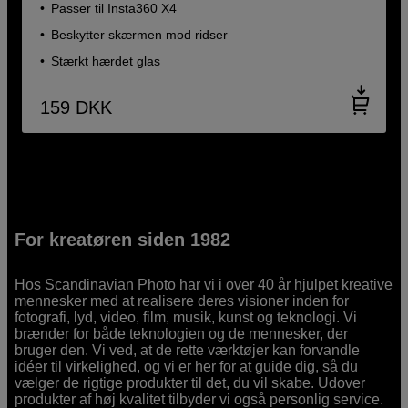
Passer til Insta360 X4
Beskytter skærmen mod ridser
Stærkt hærdet glas
159
DKK
For kreatøren siden 1982
Hos Scandinavian Photo har vi i over 40 år hjulpet kreative
mennesker med at realisere deres visioner inden for
fotografi, lyd, video, film, musik, kunst og teknologi. Vi
brænder for både teknologien og de mennesker, der
bruger den. Vi ved, at de rette værktøjer kan forvandle
idéer til virkelighed, og vi er her for at guide dig, så du
vælger de rigtige produkter til det, du vil skabe. Udover
produkter af høj kvalitet tilbyder vi også personlig service.