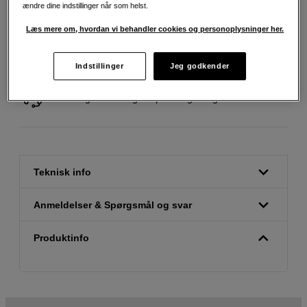
ændre dine indstillinger når som helst.
Læs mere om, hvordan vi behandler cookies og personoplysninger her.
Fri fragt ved køb over 500 kr.
Indstillinger
Jeg godkender
30 dages returret
Personlig service og ekspertrådgivning
Teknisk info
Anmeldelser & Spørgsmål og svar
Produktinfo