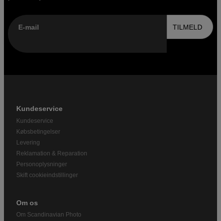
E-mail
TILMELD
Kundeservice
Kundeservice
Købsbetingelser
Levering
Reklamation & Reparation
Personoplysninger
Skift cookieindstillinger
Om os
Om Scandinavian Photo