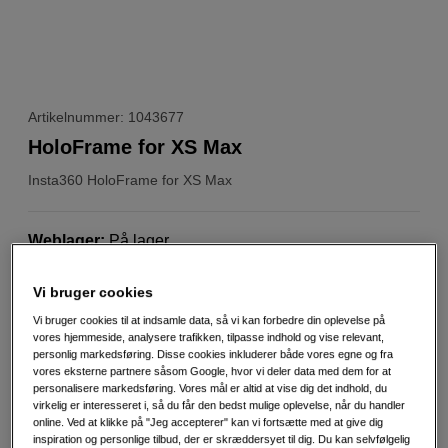
Artikelnummer: 1043677
HoloFrame for XS Max
Insta360
HoloFrame for XS Max
Weblager
:
På lager
København
:
Vis lagersaldo
Vi bruger cookies
Vi bruger cookies til at indsamle data, så vi kan forbedre din oplevelse på
229
DKK
vores hjemmeside, analysere trafikken, tilpasse indhold og vise relevant,
personlig markedsføring. Disse cookies inkluderer både vores egne og fra
vores eksterne partnere såsom Google, hvor vi deler data med dem for at
Antal
Læg i indkøbskurv
personalisere markedsføring. Vores mål er altid at vise dig det indhold, du
virkelig er interesseret i, så du får den bedst mulige oplevelse, når du handler
online. Ved at klikke på "Jeg accepterer" kan vi fortsætte med at give dig
inspiration og personlige tilbud, der er skræddersyet til dig. Du kan selvfølgelig