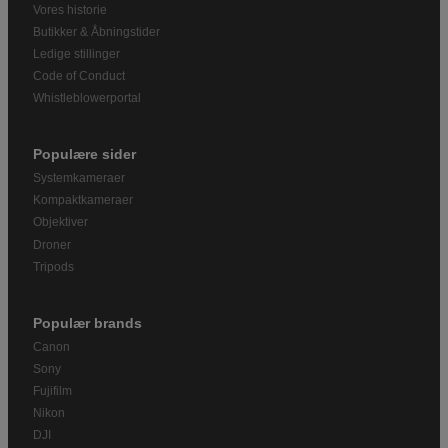
Vores historie
Butikker & Åbningstider
Ledige stillinger
Code of Conduct
Whistleblowerportal
Populære sider
Systemkameraer
Kompaktkameraer
Objektiver
Droner
Tripods
Populær brands
Canon
Sony
Fujifilm
Nikon
DJI