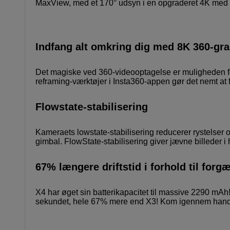
MaxView, med et 170° udsyn i en opgraderet 4K med 3
Indfang alt omkring dig med 8K 360-gr
Det magiske ved 360-videooptagelse er muligheden fo
reframing-værktøjer i Insta360-appen gør det nemt at f
Flowstate-stabilisering
Kameraets lowstate-stabilisering reducerer rystelser o
gimbal. FlowState-stabilisering giver jævne billeder i h
67% længere driftstid i forhold til for
X4 har øget sin batterikapacitet til massive 2290 mAh!
sekundet, hele 67% mere end X3! Kom igennem handli