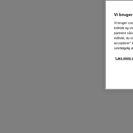
Vi bruger
Vi bruger coo
indhold og v
partnere såso
indhold, du v
accepterer" k
selvfølgelig 
Læs mere o