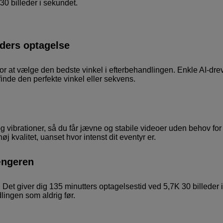
0 billeder i sekundet.
aders optagelse
r at vælge den bedste vinkel i efterbehandlingen. Enkle AI-dre
inde den perfekte vinkel eller sekvens.
g vibrationer, så du får jævne og stabile videoer uden behov for
øj kvalitet, uanset hvor intenst dit eventyr er.
gængeren
 Det giver dig 135 minutters optagelsestid ved 5,7K 30 billeder i
ngen som aldrig før.