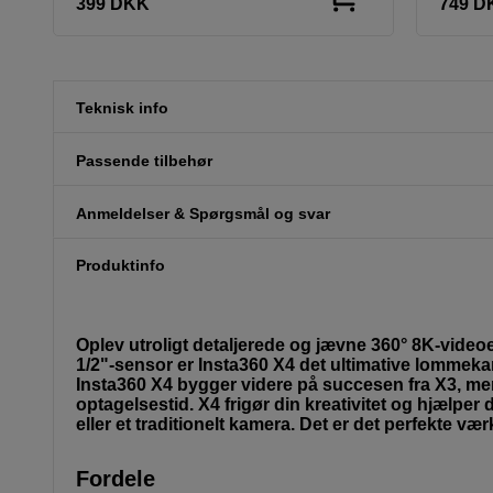
399
DKK
749
D
Teknisk info
Passende tilbehør
Anmeldelser & Spørgsmål og svar
Produktinfo
Oplev utroligt detaljerede og jævne 360° 8K-video
1/2"-sensor er Insta360 X4 det ultimative lommeka
Insta360 X4 bygger videre på succesen fra X3, men
optagelsestid. X4 frigør din kreativitet og hjælpe
eller et traditionelt kamera. Det er det perfekte væ
Fordele