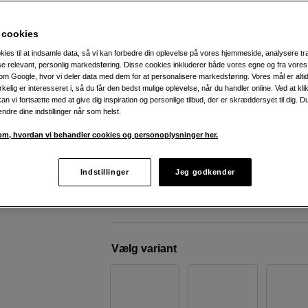
kort, batteri og selfiestang
Insta360
X4 Adventure Bundle
 cookies
kies til at indsamle data, så vi kan forbedre din oplevelse på vores hjemmeside, analysere tra
ise relevant, personlig markedsføring. Disse cookies inkluderer både vores egne og fra vore
Weblager
:
På lager
m Google, hvor vi deler data med dem for at personalisere markedsføring. Vores mål er altid 
irkelig er interesseret i, så du får den bedst mulige oplevelse, når du handler online. Ved at kl
København
:
Vis lagersaldo
an vi fortsætte med at give dig inspiration og personlige tilbud, der er skræddersyet til dig. D
ændre dine indstillinger når som helst.
Optag film i 360° med 8K-opløsning
m, hvordan vi behandler cookies og personoplysninger her.
135 minutters optagetid
Ekstremt effektiv stabilisering
Indstillinger
Jeg godkender
Mere information
Vælg variant