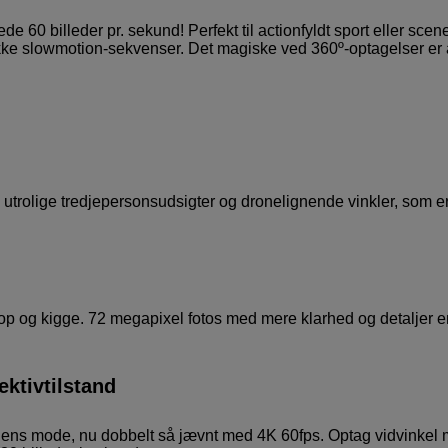
60 billeder pr. sekund! Perfekt til actionfyldt sport eller scen
ke slowmotion-sekvenser. Det magiske ved 360º-optagelser er 
ag utrolige tredjepersonsudsigter og dronelignende vinkler, som e
pe op og kigge. 72 megapixel fotos med mere klarhed og detaljer 
ektivtilstand
 lens mode, nu dobbelt så jævnt med 4K 60fps. Optag vidvinkel