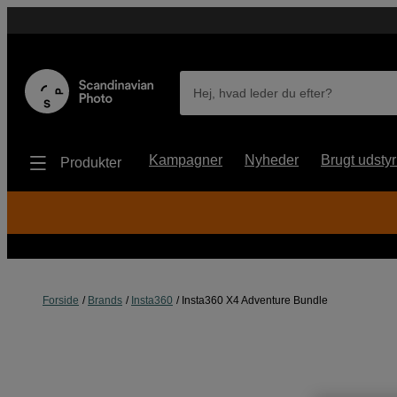
Hej, hvad leder du efter?
Kampagner
Nyheder
Brugt udstyr
Produkter
Forside
Brands
Insta360
Insta360 X4 Adventure Bundle