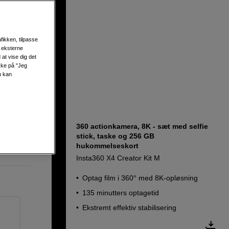
fikken, tilpasse
s eksterne
at vise dig det
ikke på "Jeg
u kan
360 actionkamera, 8K - sæt med selfie
stick, taske og 256 GB
hukommelseskort
Insta360 X4 Creator Kit M
Optag film i 360° med 8K-opløsning
135 minutters optagetid
Ekstremt effektiv stabilisering