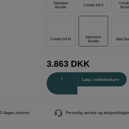
Standard
Creat
Creator Kit S
Bundle
Bund
Adventure
Creator Kit M
Bike Bu
Bundle
3.863
DKK
Antal
Læg i indkøbskurv
0 dages returret
Personlig service og ekspertrådgiv