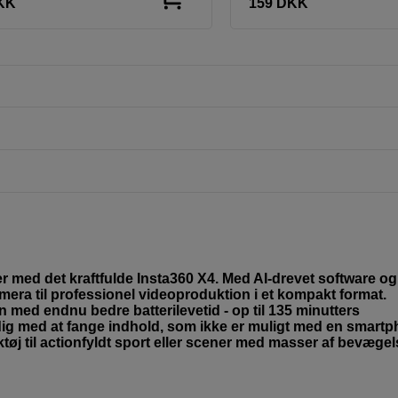
KK
159
DKK
er med det kraftfulde Insta360 X4. Med AI-drevet software og
mera til professionel videoproduktion i et kompakt format.
 med endnu bedre batterilevetid - op til 135 minutters
r dig med at fange indhold, som ikke er muligt med en smart
rktøj til actionfyldt sport eller scener med masser af bevægel