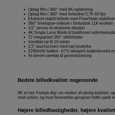
Optag film i 360° med 8K-opløsning
Optag film i 360° med forbedret 5,7K 60 fps
Ekstremt stabilt billede med FlowState-stabilise
360° timelapse-videoer i fantastisk 11K-kvalitet
1/2" sensor til ekstreme detaljer
4K Single Lens Mode til traditionel vidvinkelopt
72 megapixel 360° stillbilleder
Vandtæt op til 10 meter
2,5" touchscreen med høj lysstyrke
2290mAh batteri - 67% længere batterilevetid 
AI-drevet værktøj til genindramning
Bedste billedkvalitet nogensinde
8K er her. Fordyb dig i en verden af utrolig klarhed, o
med action, og hver farvestribe gengiver hidtil usete de
Højere billedhastigheder, højere kvalite