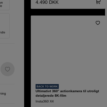
4.490
DKK
ive
le
ndle
BACK TO WORK
Ultimativt 360° actionkamera til utroligt
ning
detaljerede 8K-film
Insta360 X4