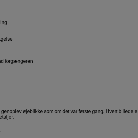
ring
agelse
end forgængeren
g genoplev øjeblikke som om det var første gang. Hvert billede er
taljer.
t