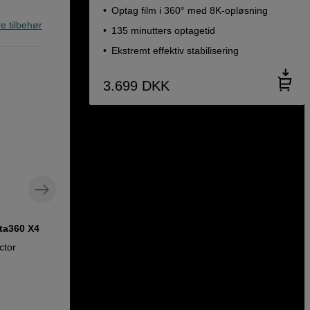
Optag film i 360° med 8K-opløsning
re tilbehør
135 minutters optagetid
Ekstremt effektiv stabilisering
3.699
DKK
sta360 X4
Lynhurtigt microSDXC-kort til skabelse
af høj kvalitet
ctor
Lexar microSDXC Gold 128GB UHS-II U3
R280/W100 V60