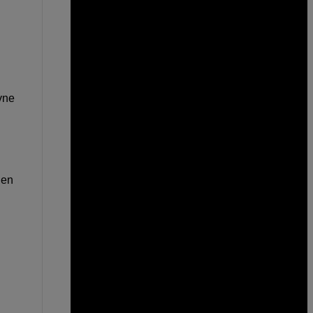
vne
 en