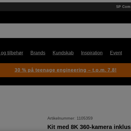
SP Com
 og tilbehør
Brands
Kundskab
Inspiration
Event
30 % på teenage engineering – t.o.m. 7.8!
Artikelnummer: 1105359
Kit med 8K 360-kamera inklus