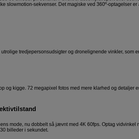
ke slowmotion-sekvenser. Det magiske ved 360º-optagelser er 
ag utrolige tredjepersonsudsigter og dronelignende vinkler, som e
pe op og kigge. 72 megapixel fotos med mere klarhed og detaljer 
ektivtilstand
 lens mode, nu dobbelt så jævnt med 4K 60fps. Optag vidvinkel
0 billeder i sekundet.