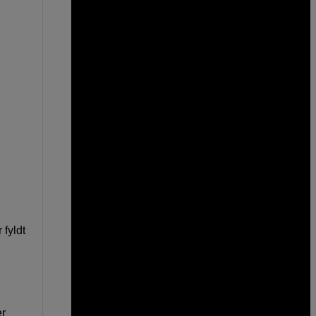
 fyldt
er