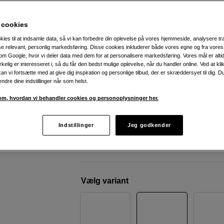
hukommelseskort og taske
Insta360
X4 Creator Kit S
 cookies
kies til at indsamle data, så vi kan forbedre din oplevelse på vores hjemmeside, analysere tra
ise relevant, personlig markedsføring. Disse cookies inkluderer både vores egne og fra vore
Weblager
:
På lager
m Google, hvor vi deler data med dem for at personalisere markedsføring. Vores mål er altid 
irkelig er interesseret i, så du får den bedst mulige oplevelse, når du handler online. Ved at kl
København
:
Vis lagersaldo
an vi fortsætte med at give dig inspiration og personlige tilbud, der er skræddersyet til dig. D
ændre dine indstillinger når som helst.
Optag film i 360° med 8K-opløsning
m, hvordan vi behandler cookies og personoplysninger her.
135 minutters optagetid
Ekstremt effektiv stabilisering
Indstillinger
Jeg godkender
Mere information
Vælg variant