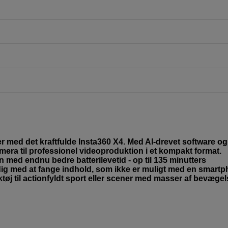
er med det kraftfulde Insta360 X4. Med AI-drevet software og
mera til professionel videoproduktion i et kompakt format.
 med endnu bedre batterilevetid - op til 135 minutters
r dig med at fange indhold, som ikke er muligt med en smart
rktøj til actionfyldt sport eller scener med masser af bevægel