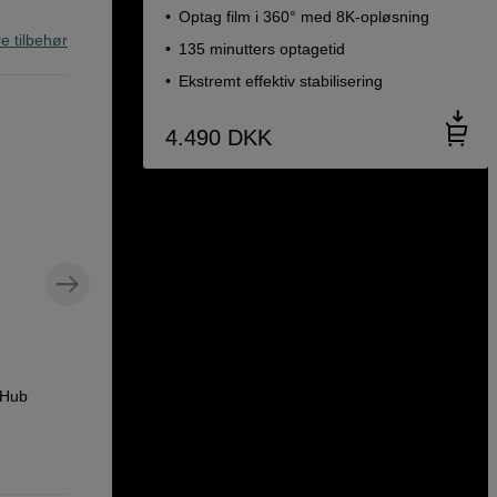
Optag film i 360° med 8K-opløsning
re tilbehør
135 minutters optagetid
Ekstremt effektiv stabilisering
4.490
DKK
Mikrofonadapter til Insta360 X4
 Hub
Insta360 Mic Adapter
149
DKK