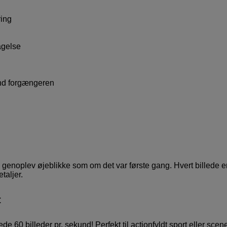
ring
agelse
end forgængeren
g genoplev øjeblikke som om det var første gang. Hvert billede er
taljer.
t
60 billeder pr. sekund! Perfekt til actionfyldt sport eller scen