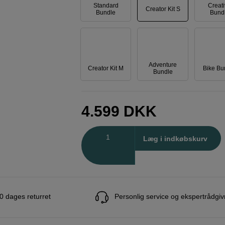
Standard
Creat
Creator Kit S
Bundle
Bund
Adventure
Creator Kit M
Bike Bu
Bundle
4.599
DKK
Antal
Læg i indkøbskurv
0 dages returret
Personlig service og ekspertrådgiv