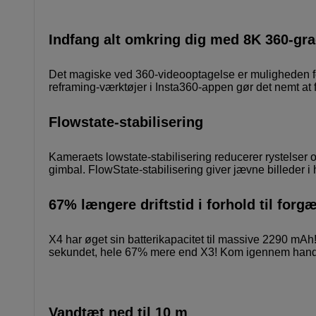
Indfang alt omkring dig med 8K 360-gr
Det magiske ved 360-videooptagelse er muligheden fo
reframing-værktøjer i Insta360-appen gør det nemt at f
Flowstate-stabilisering
Kameraets lowstate-stabilisering reducerer rystelser o
gimbal. FlowState-stabilisering giver jævne billeder i h
67% længere driftstid i forhold til for
X4 har øget sin batterikapacitet til massive 2290 mAh!
sekundet, hele 67% mere end X3! Kom igennem handli
Vandtæt ned til 10 m