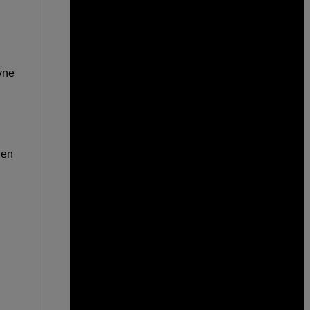
vne
 en