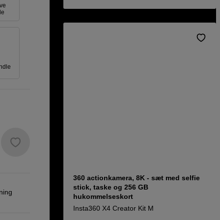
ive
le
ndle
360 actionkamera, 8K - sæt med selfie
stick, taske og 256 GB
ning
hukommelseskort
Insta360 X4 Creator Kit M