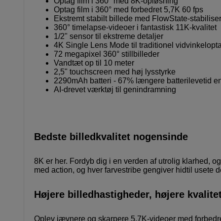
Optag film i 360° med 8K-opløsning
Optag film i 360° med forbedret 5,7K 60 fps
Ekstremt stabilt billede med FlowState-stabilise
360° timelapse-videoer i fantastisk 11K-kvalitet
1/2" sensor til ekstreme detaljer
4K Single Lens Mode til traditionel vidvinkelopt
72 megapixel 360° stillbilleder
Vandtæt op til 10 meter
2,5" touchscreen med høj lysstyrke
2290mAh batteri - 67% længere batterilevetid 
AI-drevet værktøj til genindramning
Bedste billedkvalitet nogensinde
8K er her. Fordyb dig i en verden af utrolig klarhed, o
med action, og hver farvestribe gengiver hidtil usete de
Højere billedhastigheder, højere kvalite
Oplev jævnere og skarpere 5,7K-videoer med forbedrede 