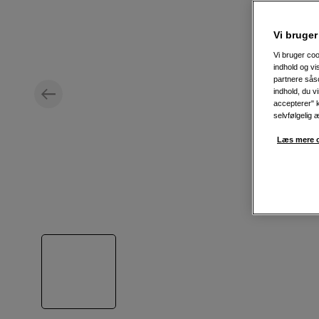
Vi bruger
Vi bruger coo
indhold og v
partnere såso
indhold, du v
accepterer" k
selvfølgelig 
Læs mere o