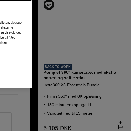
fikken, tilpasse
s eksterne
at vise dig det
ikke på "Jeg
u kan
BACK TO WORK
Komplet 360° kamerasæt med ekstra
batteri og selfie stick
Insta360 X5 Essentials Bundle
Film i 360° med 8K opløsning
180 minutters optagetid
Vandtæt ned til 15 meter
5.105
DKK