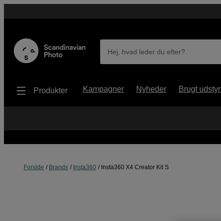
Hej, hvad leder du efter?
Kampagner
Nyheder
Brugt udstyr
Produkter
Forside
Brands
Insta360
Insta360 X4 Creator Kit S