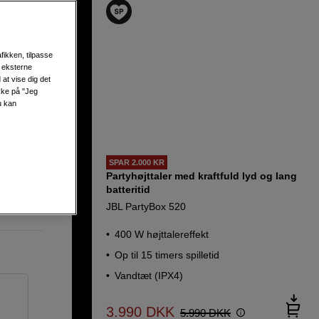
fikken, tilpasse
s eksterne
at vise dig det
ikke på "Jeg
u kan
SPAR 2.000 KR
Partyhøjttaler med kraftfuld lyd og lang
batteritid
JBL PartyBox 520
400 W højttalereffekt
Op til 15 timers spilletid
Vandtæt (IPX4)
3.990
DKK
5.990
DKK