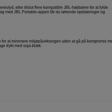
lyd, eller tilslut flere kompatible JBL-højttalere for at fylde
, og med JBL Portable-appen får du løbende opdateringer og
llen for at minimere miljøpåvirkningen uden at gå på kompromis m
age trykt med soja-blæk.