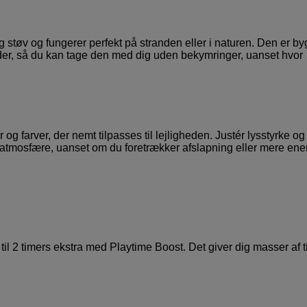
g støv og fungerer perfekt på stranden eller i naturen. Den er by
lader, så du kan tage den med dig uden bekymringer, uanset hvor
 farver, der nemt tilpasses til lejligheden. Justér lysstyrke og
 atmosfære, uanset om du foretrækker afslapning eller mere ener
 til 2 timers ekstra med Playtime Boost. Det giver dig masser af ti