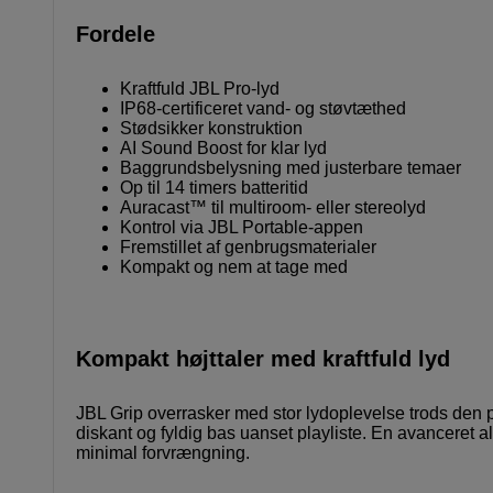
Fordele
Kraftfuld JBL Pro-lyd
IP68-certificeret vand- og støvtæthed
Stødsikker konstruktion
AI Sound Boost for klar lyd
Baggrundsbelysning med justerbare temaer
Op til 14 timers batteritid
Auracast™ til multiroom- eller stereolyd
Kontrol via JBL Portable-appen
Fremstillet af genbrugsmaterialer
Kompakt og nem at tage med
Kompakt højttaler med kraftfuld lyd
JBL Grip overrasker med stor lydoplevelse trods den p
diskant og fyldig bas uanset playliste. En avanceret alg
minimal forvrængning.