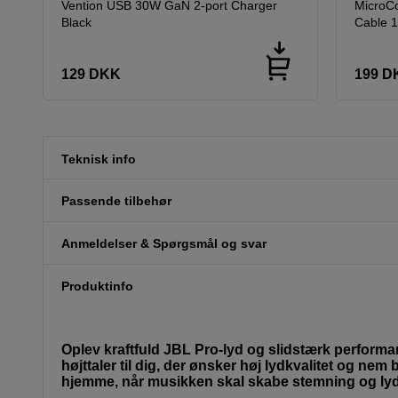
Vention USB 30W GaN 2-port Charger
MicroC
Black
Cable 
129
DKK
199
D
Teknisk info
Passende tilbehør
Anmeldelser & Spørgsmål og svar
Produktinfo
Oplev kraftfuld JBL Pro-lyd og slidstærk perform
højttaler til dig, der ønsker høj lydkvalitet og nem 
hjemme, når musikken skal skabe stemning og lyd