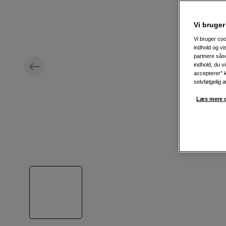
Vi bruger
Vi bruger coo
indhold og v
partnere såso
indhold, du v
accepterer" k
selvfølgelig 
Læs mere o