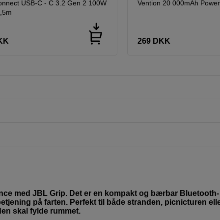
onnect USB-C - C 3.2 Gen 2 100W
Vention 20 000mAh Power
1,5m
KK
269
DKK
ance med JBL Grip. Det er en kompakt og bærbar Bluetooth-
betjening på farten. Perfekt til både stranden, picnicturen ell
en skal fylde rummet.