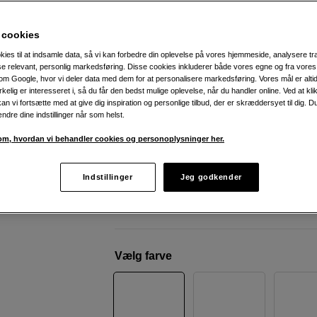
lyd i kompakt format
JBL
Grip Blue
 cookies
kies til at indsamle data, så vi kan forbedre din oplevelse på vores hjemmeside, analysere tra
ise relevant, personlig markedsføring. Disse cookies inkluderer både vores egne og fra vore
Weblager
:
På lager
m Google, hvor vi deler data med dem for at personalisere markedsføring. Vores mål er altid 
irkelig er interesseret i, så du får den bedst mulige oplevelse, når du handler online. Ved at kl
København
:
Vis lagersaldo
an vi fortsætte med at give dig inspiration og personlige tilbud, der er skræddersyet til dig. D
ændre dine indstillinger når som helst.
Op til 14 timers batteritid
m, hvordan vi behandler cookies og personoplysninger her.
IP68 vand- & støvbeskyttelse
LED-belysning med temaer
Indstillinger
Jeg godkender
Mere information
Vælg farve