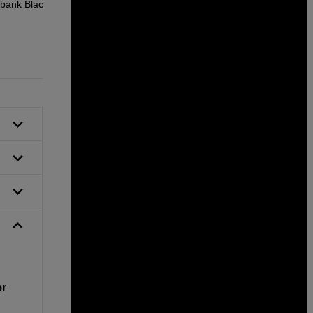
bank Black
sp.tech Boxy Organiser M Black
129
DKK
er