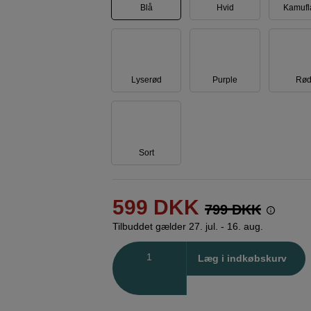
Blå
Hvid
Kamufl
Lyserød
Purple
Rø
Sort
599
DKK
799
DKK
Tilbuddet gælder 27. jul. - 16. aug.
Antal
Læg i indkøbskurv