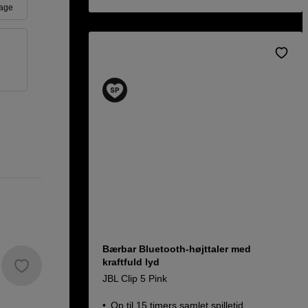
age
d
Bærbar Bluetooth-højttaler med
kraftfuld lyd
JBL Clip 5 Pink
Op til 15 timers samlet spilletid