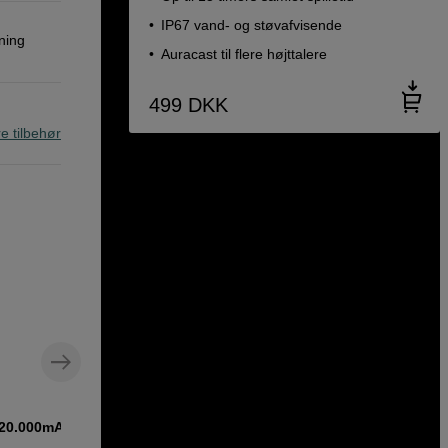
IP67 vand- og støvafvisende
ning
Auracast til flere højttalere
499
DKK
re tilbehør
 20.000mAh
Opbevaringstaske til opladere og
kabler