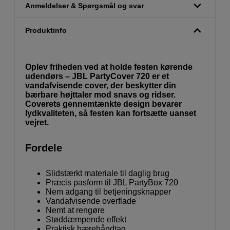
Anmeldelser & Spørgsmål og svar
Produktinfo
Oplev friheden ved at holde festen kørende
udendørs – JBL PartyCover 720 er et
vandafvisende cover, der beskytter din
bærbare højttaler mod snavs og ridser.
Coverets gennemtænkte design bevarer
lydkvaliteten, så festen kan fortsætte uanset
vejret.
Fordele
Slidstærkt materiale til daglig brug
Præcis pasform til JBL PartyBox 720
Nem adgang til betjeningsknapper
Vandafvisende overflade
Nemt at rengøre
Støddæmpende effekt
Praktisk bærehåndtag