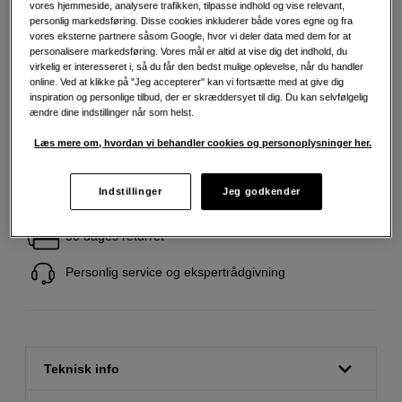
vores hjemmeside, analysere trafikken, tilpasse indhold og vise relevant,
personlig markedsføring. Disse cookies inkluderer både vores egne og fra
699
DKK
vores eksterne partnere såsom Google, hvor vi deler data med dem for at
personalisere markedsføring. Vores mål er altid at vise dig det indhold, du
virkelig er interesseret i, så du får den bedst mulige oplevelse, når du handler
Antal
online. Ved at klikke på "Jeg accepterer" kan vi fortsætte med at give dig
Læg i indkøbskurv
inspiration og personlige tilbud, der er skræddersyet til dig. Du kan selvfølgelig
ændre dine indstillinger når som helst.
Læs mere om, hvordan vi behandler cookies og personoplysninger her.
Indstillinger
Jeg godkender
Fri fragt ved køb over 500 kr.
30 dages returret
Personlig service og ekspertrådgivning
Teknisk info