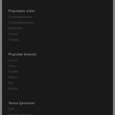
Populære sider
Systemkameraer
Kompaktkameraer
Objektiver
Droner
Tripods
Populær brands
Canon
Sony
Fujifilm
Nikon
DJI
Godox
Vores tjenester
B2B
Indbytte & Brugt