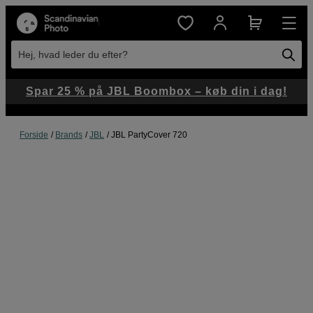
Hej, hvad leder du efter?
Spar 25 % på JBL Boombox – køb din i dag!
Forside
Brands
JBL
JBL PartyCover 720