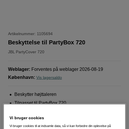
Artikelnummer: 1105694
Beskyttelse til PartyBox 720
JBL
PartyCover 720
Weblager
:
Forventes på weblager 2026-08-19
København
:
Vis lagersaldo
Beskytter højttaleren
Tilpasset til PartyBox 720
Nem adgang til alle tilslutninger
Vi bruger cookies
Mere information
Vi bruger cookies til at indsamle data, så vi kan forbedre din oplevelse på