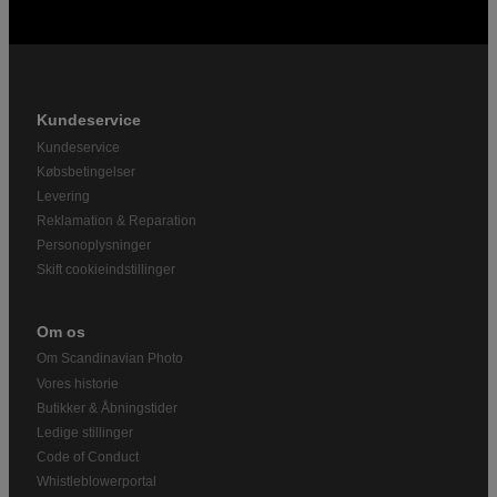
Kundeservice
Kundeservice
Købsbetingelser
Levering
Reklamation & Reparation
Personoplysninger
Skift cookieindstillinger
Om os
Om Scandinavian Photo
Vores historie
Butikker & Åbningstider
Ledige stillinger
Code of Conduct
Whistleblowerportal