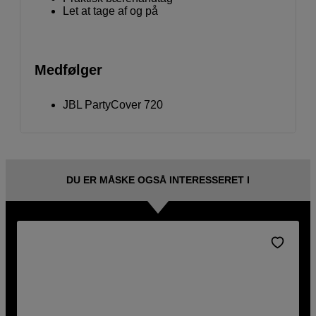
Let at tage af og på
Medfølger
JBL PartyCover 720
DU ER MÅSKE OGSÅ INTERESSERET I