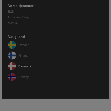
Vores tjenester
B2B
Indbytte & Brugt
Gavekort
Vælg land
Sweden
Finland
Denmark
Norway