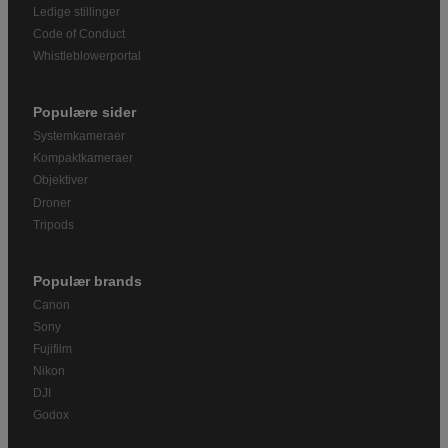
Ledige stillinger
Code of Conduct
Whistleblowerportal
Populære sider
Systemkameraer
Kompaktkameraer
Objektiver
Droner
Tripods
Populær brands
Canon
Sony
Fujifilm
Nikon
DJI
Godox