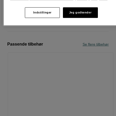
30 dages returret
Indstillinger
Jeg godkender
Personlig service og ekspertrådgivning
Passende tilbehør
Se flere tilbehør