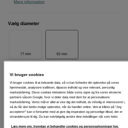
Mere information
Vælg diameter
77 mm
82 mm
3.090
DKK
Vi bruger cookies
Vi bruger cookies til at indsamle data, så vi kan forbedre din oplevelse på vores
hjemmeside, analysere trafikken, tilpasse indhold og vise relevant, personlig
Antal
Læg i indkøbskurv
markedsføring. Disse cookies inkluderer både vores egne og fra vores eksterne
partnere såsom Google, hvor vi deler data med dem for at personalisere
markedsføring. Vores mål er altid at vise dig det indhold, du virkelig er interesseret i,
så du får den bedst mulige oplevelse, når du handler online. Ved at klikke på "Jeg
accepterer" kan vi fortsætte med at give dig inspiration og personlige tilbud, der er
skræddersyet til dig. Du kan selvfølgelig ændre dine indstillinger når som helst.
Læs mere om, hvordan vi behandler cookies og personoplysninger her.
Fri fragt ved køb over 500 kr.