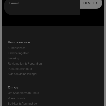
E-mail
TILMELD
Kundeservice
Kundeservice
Købsbetingelser
Levering
Reklamation & Reparation
Personoplysninger
Skift cookieindstillinger
Om os
Om Scandinavian Photo
Vores historie
Butikker & Åbningstider