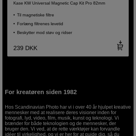
Kase KW Universal Magnetic Cap Kit Pro 82mm
Til magnetiske filtre
Forlæng filtrenes levetid
Beskytter mod støv og ridser
239
DKK
For kreatøren siden 1982
Hos Scandinavian Photo har vi i over 40 år hjulpet kreative
mennesker med at realisere deres visioner inden for
fotografi, lyd, video, film, musik, kunst og teknologi. Vi
brænder for både teknologien og de mennesker, der
bruger den. Vi ved, at de rette værktøjer kan forvandle
idéer til virkelighed, og vi er her for at guide dig, så du