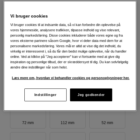
Vi bruger cookies
Vælg diameter
Vi bruger cookies til at indsamle data, så vi kan forbedre din oplevelse på
vores hjemmeside, analysere trafikken, tilpasse indhold og vise relevant,
personlig markedsføring. Disse cookies inkluderer både vores egne og fra
vores eksterne partnere såsom Google, hvor vi deler data med dem for at
personalisere markedsføring. Vores mål er altid at vise dig det indhold, du
82 mm
77 mm
67 mm
virkelig er interesseret i, så du får den bedst mulige oplevelse, når du handler
online. Ved at klikke på "Jeg accepterer" kan vi fortsætte med at give dig
inspiration og personlige tilbud, der er skræddersyet til dig. Du kan selvfølgelig
ændre dine indstillinger når som helst.
Læs mere om, hvordan vi behandler cookies og personoplysninger her.
95 mm
49 mm
62 mm
Indstillinger
Jeg godkender
72 mm
112 mm
52 mm