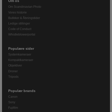
Om os
Om Scandinavian Photo
Vores historie
Butikker & Åbningstider
Ledige stillinger
Code of Conduct
Whistleblowerportal
Populære sider
Systemkameraer
Kompaktkameraer
Objektiver
Droner
Tripods
Populær brands
Canon
Sony
Fujifilm