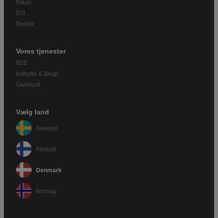
Nikon
DJI
Godox
Vores tjenester
B2B
Indbytte & Brugt
Gavekort
Vælg land
Sweden
Finland
Denmark
Norway