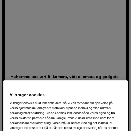
Hukommelseskort til kamera, videokamera og gadgets
Kingston Canvas Go Plus 128GB Gen4 SDXC, 200MB/s,
C10, UHS-I, U3, V30
Vi bruger cookies
Læsehastighed op til 200MB/s.
Vi bruger cookies til at indsamle data, så vi kan forbedre din oplevelse på
vores hjemmeside, analysere trafikken, tilpasse indhold og vise relevant,
Vandtæt, stød- og røntgenbestandig.
personlig markedsføring. Disse cookies inkluderer både vores egne og fra
V30-klassificeret.
vores eksterne partnere såsom Google, hvor vi deler data med dem for at
personalisere markedsføring. Vores mål er altid at vise dig det indhold, du
virkelig er interesseret i, så du får den bedst mulige oplevelse, når du handler