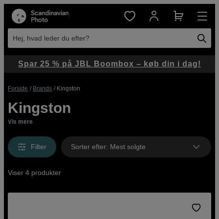
Hej, hvad leder du efter?
Spar 25 % på JBL Boombox – køb din i dag!
Forside
Brands
Kingston
Kingston
Vis mere
Filter
Sorter efter
:
Mest solgte
Viser 4 produkter