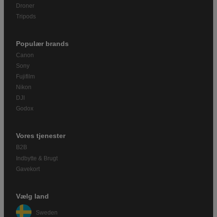
Droner
Tripods
Populær brands
Canon
Sony
Fujifilm
Nikon
DJI
Godox
Vores tjenester
B2B
Indbytte & Brugt
Gavekort
Vælg land
Sweden