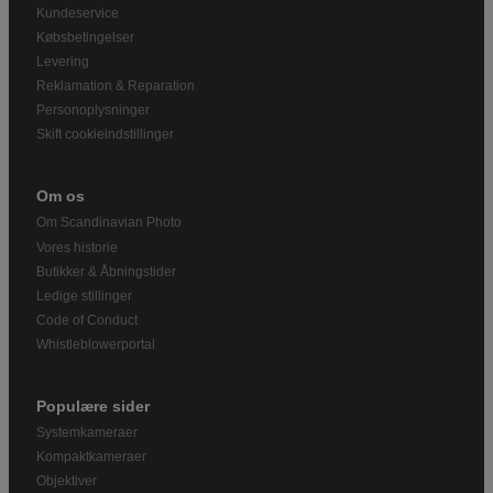
Kundeservice
Købsbetingelser
Levering
Reklamation & Reparation
Personoplysninger
Skift cookieindstillinger
Om os
Om Scandinavian Photo
Vores historie
Butikker & Åbningstider
Ledige stillinger
Code of Conduct
Whistleblowerportal
Populære sider
Systemkameraer
Kompaktkameraer
Objektiver