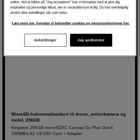
599
DKK
online. Ved at klikke på "Jeg accepterer" kan vi fortsætte med at give dig
inspiration og personlige tilbud, der er skræddersyet til dig. Du kan selvfølgelig
ændre dine indstillinger når som helst.
Læs mere om, hvordan vi behandler cookies og personoplysninger her.
Indstillinger
Jeg godkender
MicroSD-hukommelseskort til drone, actionkamera og
mobil, 256GB
Kingston 256GB microSDXC Canvas Go Plus Gen4
200MB/s A2 U3 V30 Card + Adapter