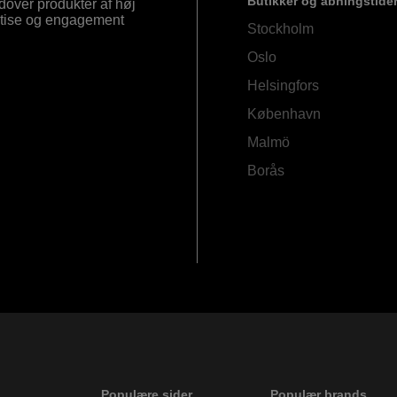
Butikker og åbningstide
Udover produkter af høj
ertise og engagement
Stockholm
Oslo
Helsingfors
København
Malmö
Borås
Populære sider
Populær brands