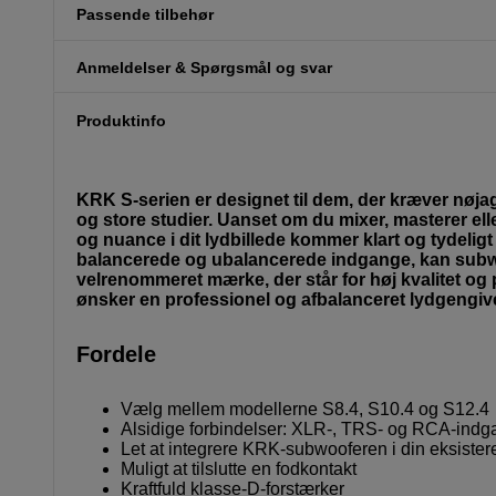
Passende tilbehør
Anmeldelser & Spørgsmål og svar
Produktinfo
KRK S-serien er designet til dem, der kræver nøja
og store studier. Uanset om du mixer, masterer ell
og nuance i dit lydbillede kommer klart og tydelig
balancerede og ubalancerede indgange, kan subwoo
velrenommeret mærke, der står for høj kvalitet og pål
ønsker en professionel og afbalanceret lydgengiv
Fordele
Vælg mellem modellerne S8.4, S10.4 og S12.4
Alsidige forbindelser: XLR-, TRS- og RCA-ind
Let at integrere KRK-subwooferen i din eksiste
Muligt at tilslutte en fodkontakt
Kraftfuld klasse-D-forstærker