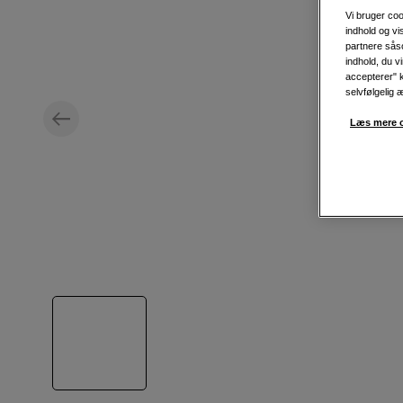
Vi bruger coo
indhold og v
partnere såso
indhold, du v
accepterer" k
selvfølgelig 
Læs mere o