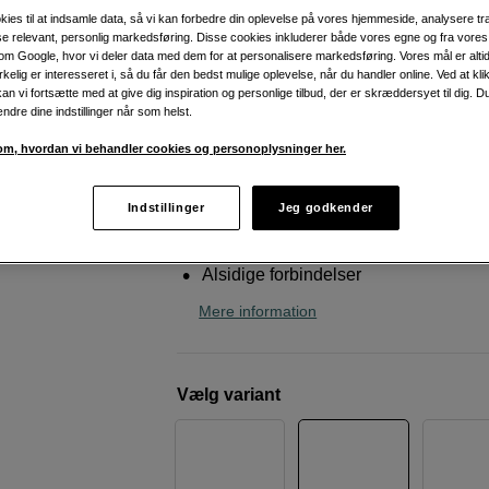
krævende lyttemiljøer
kies til at indsamle data, så vi kan forbedre din oplevelse på vores hjemmeside, analysere tra
ise relevant, personlig markedsføring. Disse cookies inkluderer både vores egne og fra vore
KRK
S10 G4 Subwoofer
m Google, hvor vi deler data med dem for at personalisere markedsføring. Vores mål er altid 
irkelig er interesseret i, så du får den bedst mulige oplevelse, når du handler online. Ved at kl
an vi fortsætte med at give dig inspiration og personlige tilbud, der er skræddersyet til dig. D
ændre dine indstillinger når som helst.
Weblager
:
På lager
København
:
Vis lagersaldo
m, hvordan vi behandler cookies og personoplysninger her.
Vælg mellem 8, 10 og 12 tommer ba
Indstillinger
Jeg godkender
Effektiv klasse D-forstærker
Alsidige forbindelser
Mere information
Vælg variant