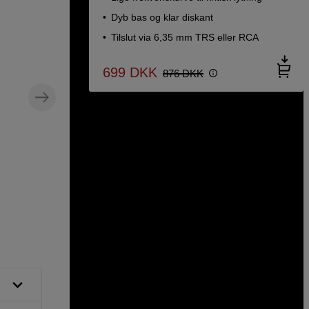
Dyb bas og klar diskant
Tilslut via 6,35 mm TRS eller RCA
699
DKK
876
DKK