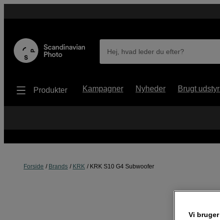
Hej, hvad leder du efter?
Kampagner
Nyheder
Brugt udstyr
Produkter
Forside
Brands
KRK
KRK S10 G4 Subwoofer
Vi bruger