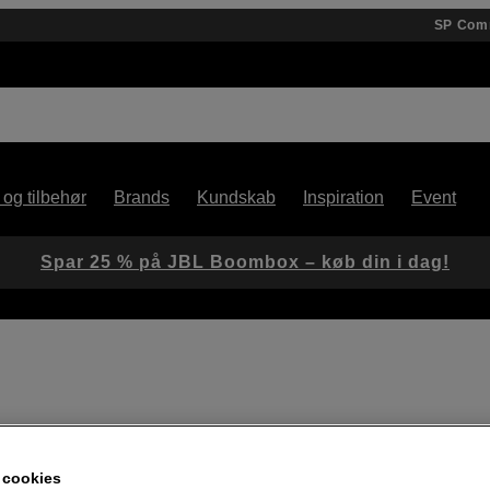
SP Com
 og tilbehør
Brands
Kundskab
Inspiration
Event
Spar 25 % på JBL Boombox – køb din i dag!
Artikelnummer: 1102418
Dynamisk 10" subwoofer til
 cookies