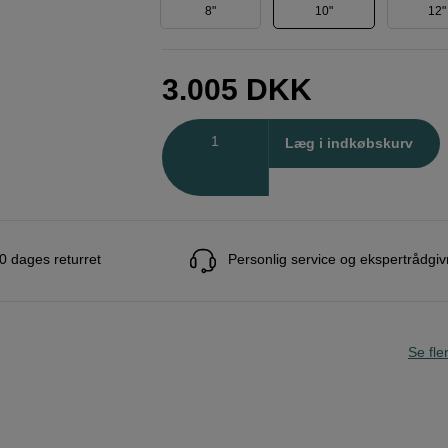
8"
10"
12"
3.005
DKK
Antal
Læg i indkøbskurv
0 dages returret
Personlig service og ekspertrådgiv
Se fle