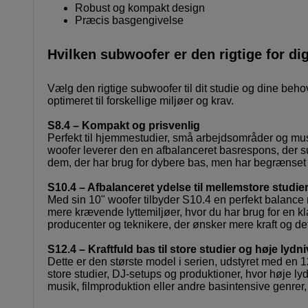
Robust og kompakt design
Præcis basgengivelse
Hvilken subwoofer er den rigtige for di
Vælg den rigtige subwoofer til dit studie og dine behov
optimeret til forskellige miljøer og krav.
S8.4 – Kompakt og prisvenlig
Perfekt til hjemmestudier, små arbejdsområder og mus
woofer leverer den en afbalanceret basrespons, der sup
dem, der har brug for dybere bas, men har begrænset
S10.4 – Afbalanceret ydelse til mellemstore studie
Med sin 10" woofer tilbyder S10.4 en perfekt balance
mere krævende lyttemiljøer, hvor du har brug for en kl
producenter og teknikere, der ønsker mere kraft og defi
S12.4 – Kraftfuld bas til store studier og høje lydn
Dette er den største model i serien, udstyret med en 
store studier, DJ-setups og produktioner, hvor høje l
musik, filmproduktion eller andre basintensive genrer, 