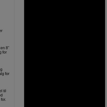
er
 en 8"
 for
og
lg for
 til
ed
for.