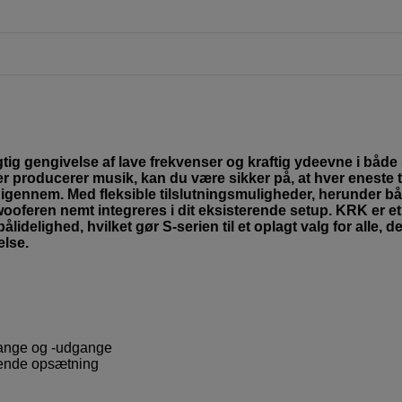
gtig gengivelse af lave frekvenser og kraftig ydeevne i båd
er producerer musik, kan du være sikker på, at hver eneste 
t igennem. Med fleksible tilslutningsmuligheder, herunder b
feren nemt integreres i dit eksisterende setup. KRK er et
idelighed, hvilket gør S-serien til et oplagt valg for alle, de
else.
gange og -udgange
rende opsætning