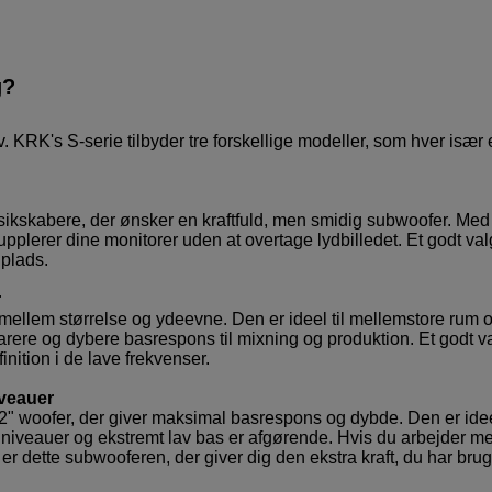
g?
. KRK's S-serie tilbyder tre forskellige modeller, som hver især 
ikskabere, der ønsker en kraftfuld, men smidig subwoofer. Med
plerer dine monitorer uden at overtage lydbilledet. Et godt valg
 plads.
r
 mellem størrelse og ydeevne. Den er ideel til mellemstore rum 
arere og dybere basrespons til mixning og produktion. Et godt va
nition i de lave frekvenser.
iveauer
12" woofer, der giver maksimal basrespons og dybde. Den er ideel
ydniveauer og ekstremt lav bas er afgørende. Hvis du arbejder m
er dette subwooferen, der giver dig den ekstra kraft, du har brug 