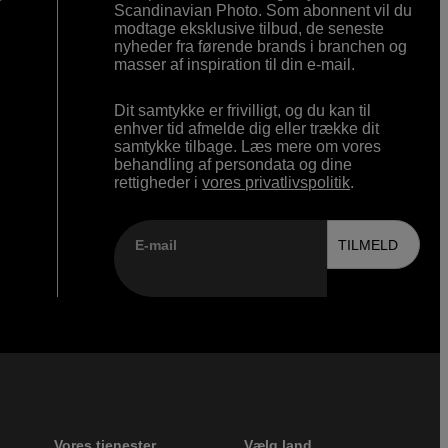
r
Scandinavian Photo. Som abonnent vil du
modtage eksklusive tilbud, de seneste
nyheder fra førende brands i branchen og
masser af inspiration til din e-mail.
Dit samtykke er frivilligt, og du kan til
enhver tid afmelde dig eller trække dit
samtykke tilbage. Læs mere om vores
behandling af persondata og dine
rettigheder i
vores privatlivspolitik
.
E-mail
TILMELD
Vores tjenester
Vælg land