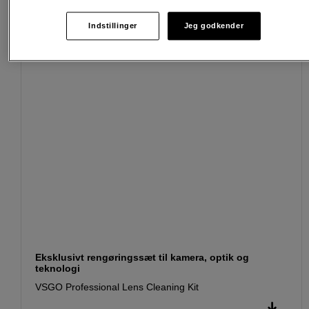
Passende tilbehør
Se flere tilbehør
Indstillinger
Jeg godkender
Eksklusivt rengøringssæt til kamera, optik og
teknologi
VSGO Professional Lens Cleaning Kit