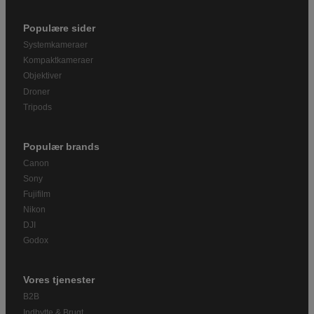
Populære sider
Systemkameraer
Kompaktkameraer
Objektiver
Droner
Tripods
Populær brands
Canon
Sony
Fujifilm
Nikon
DJI
Godox
Vores tjenester
B2B
Indbytte & Brugt