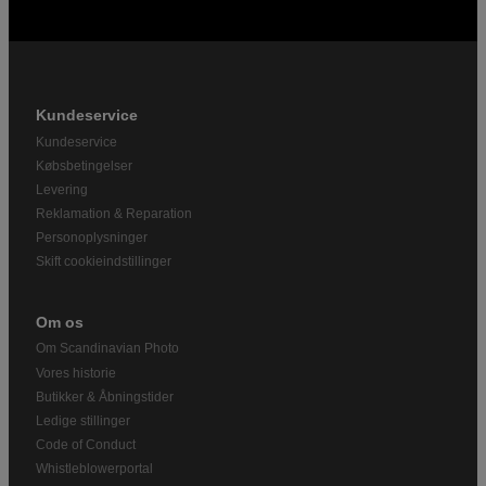
Kundeservice
Kundeservice
Købsbetingelser
Levering
Reklamation & Reparation
Personoplysninger
Skift cookieindstillinger
Om os
Om Scandinavian Photo
Vores historie
Butikker & Åbningstider
Ledige stillinger
Code of Conduct
Whistleblowerportal