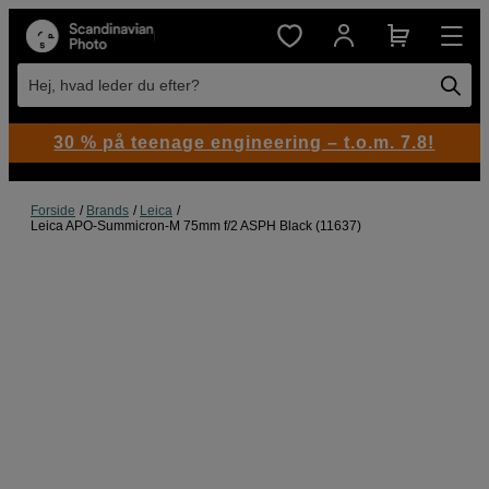
Hej, hvad leder du efter?
30 % på teenage engineering – t.o.m. 7.8!
Forside
Brands
Leica
Leica APO-Summicron-M 75mm f/2 ASPH Black (11637)