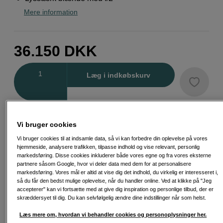
Mere information
36.150
DKK
Antal
Læg i indkøbskurv
Vi bruger cookies
Vi bruger cookies til at indsamle data, så vi kan forbedre din oplevelse på vores
Fri fragt ved køb over 500 kr.
hjemmeside, analysere trafikken, tilpasse indhold og vise relevant, personlig
markedsføring. Disse cookies inkluderer både vores egne og fra vores eksterne
30 dages returret
partnere såsom Google, hvor vi deler data med dem for at personalisere
markedsføring. Vores mål er altid at vise dig det indhold, du virkelig er interesseret i,
Personlig service og ekspertrådgivning
så du får den bedst mulige oplevelse, når du handler online. Ved at klikke på "Jeg
accepterer" kan vi fortsætte med at give dig inspiration og personlige tilbud, der er
skræddersyet til dig. Du kan selvfølgelig ændre dine indstillinger når som helst.
Læs mere om, hvordan vi behandler cookies og personoplysninger her.