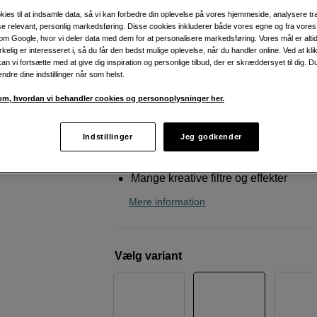
indbygget fotoprinter
kies til at indsamle data, så vi kan forbedre din oplevelse på vores hjemmeside, analysere tra
ise relevant, personlig markedsføring. Disse cookies inkluderer både vores egne og fra vore
Leica
Sofort 2 Red (19189)
m Google, hvor vi deler data med dem for at personalisere markedsføring. Vores mål er altid 
irkelig er interesseret i, så du får den bedst mulige oplevelse, når du handler online. Ved at kl
an vi fortsætte med at give dig inspiration og personlige tilbud, der er skræddersyet til dig. D
Weblager
:
På lager
ændre dine indstillinger når som helst.
København
:
Vis lagersaldo
m, hvordan vi behandler cookies og personoplysninger her.
Kombinerer æstetik med funktionalite
Indstillinger
Jeg godkender
Indbygget fotoprinter
Mange kreative filtre og effekter
Mere information
Vælg variant