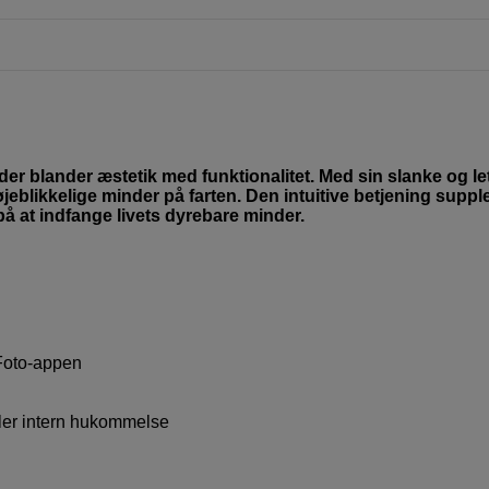
 der blander æstetik med funktionalitet. Med sin slanke og le
øjeblikkelige minder på farten. Den intuitive betjening suppl
å at indfange livets dyrebare minder.
 Foto-appen
ller intern hukommelse