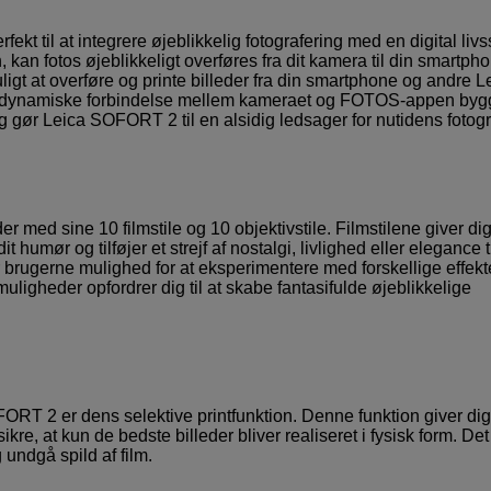
t til at integrere øjeblikkelig fotografering med en digital livss
an fotos øjeblikkeligt overføres fra dit kamera til din smartpho
igt at overføre og printe billeder fra din smartphone og andre L
ne dynamiske forbindelse mellem kameraet og FOTOS-appen byg
g gør Leica SOFORT 2 til en alsidig ledsager for nutidens fotogr
 med sine 10 filmstile og 10 objektivstile. Filmstilene giver di
it humør og tilføjer et strejf af nostalgi, livlighed eller elegance t
er brugerne mulighed for at eksperimentere med forskellige effekt
igheder opfordrer dig til at skabe fantasifulde øjeblikkelige
RT 2 er dens selektive printfunktion. Denne funktion giver dig
re, at kun de bedste billeder bliver realiseret i fysisk form. Det
 undgå spild af film.