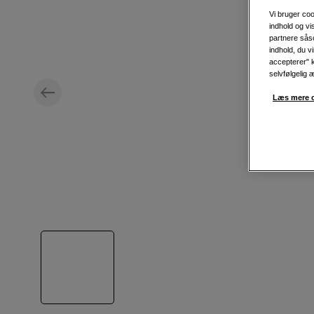
Vi bruger coo
indhold og v
partnere såso
indhold, du v
accepterer" k
selvfølgelig 
Læs mere o