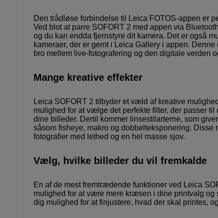
Den trådløse forbindelse til Leica FOTOS-appen er perfek
Ved blot at parre SOFORT 2 med appen via Bluetooth, k
og du kan endda fjernstyre dit kamera. Det er også mul
kameraer, der er gemt i Leica Gallery i appen. Den
bro mellem live-fotografering og den digitale verden o
Mange kreative effekter
Leica SOFORT 2 tilbyder et væld af kreative muligheder
mulighed for at vælge det perfekte filter, der passer til d
dine billeder. Dertil kommer linsestilarterne, som giv
såsom fisheye, makro og dobbelteksponering. Disse mul
fotografier med lethed og en hel masse sjov.
Vælg, hvilke billeder du vil fremkalde
En af de mest fremtrædende funktioner ved Leica SOFO
mulighed for at være mere kræsen i dine printvalg og sik
dig mulighed for at finjustere, hvad der skal printes, og