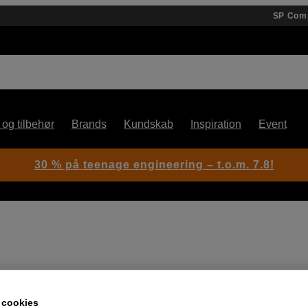
SP Com
 og tilbehør
Brands
Kundskab
Inspiration
Event
30 % på teenage engineering – t.o.m. 7.8!
Artikelnummer: 1100310
Digitalt instant-kamera med
 cookies