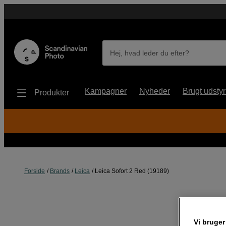
Hej, hvad leder du efter?
Kampagner
Nyheder
Brugt udstyr
Produkter
Forside
Brands
Leica
Leica Sofort 2 Red (19189)
Vi bruger