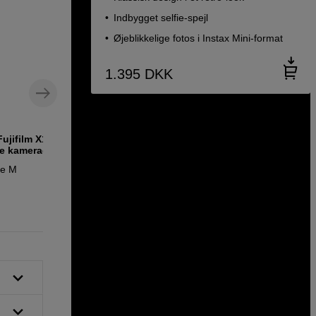
Indbygget selfie-spejl
Øjeblikkelige fotos i Instax Mini-format
1.395
DKK
ujifilm X100,
Film til Instax Mini, 20 billeder
de kameraer
Fujifilm Film Instax Mini 2-pack
se M
129
DKK