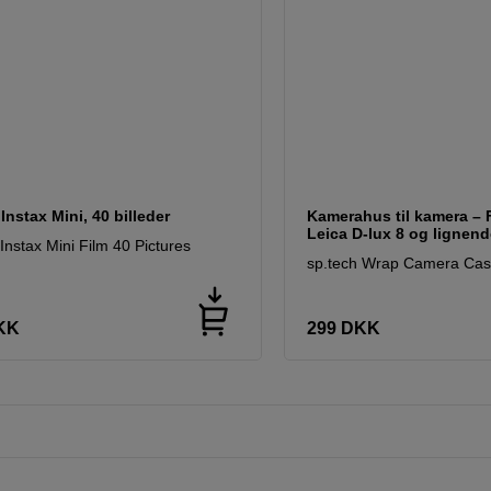
l Instax Mini, 40 billeder
Kamerahus til kamera – F
Leica D-lux 8 og lignen
 Instax Mini Film 40 Pictures
sp.tech Wrap Camera Ca
KK
299
DKK