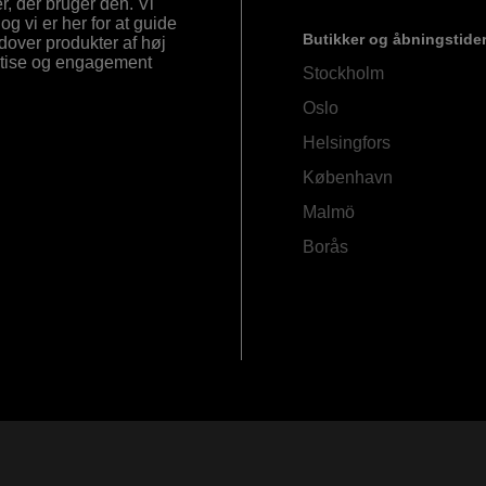
, der bruger den. Vi
og vi er her for at guide
Butikker og åbningstide
Udover produkter af høj
ertise og engagement
Stockholm
Oslo
Helsingfors
København
Malmö
Borås