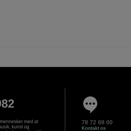
982
e mennesker med at
78 72 69 00
 musik, kunst og
Kontakt os