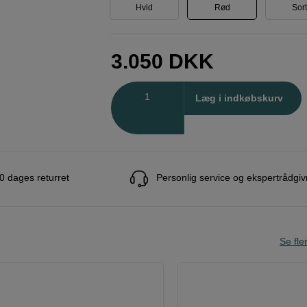
Hvid
Rød
Sor
3.050
DKK
Antal
Læg i indkøbskurv
0 dages returret
Personlig service og ekspertrådgiv
Se fle