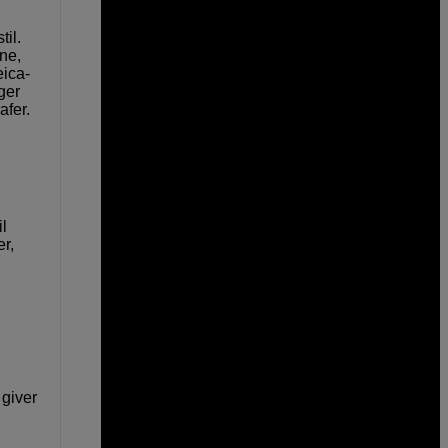
til.
ne,
eica-
ger
afer.
g
il
er,
 giver