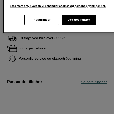
favoritter.
Læs mere om, hvordan vi behandler cookies og personoplysninger her.
Læs mere
Indstillinger
Jeg godkender
Fri fragt ved køb over 500 kr.
30 dages returret
Personlig service og ekspertrådgivning
Passende tilbehør
Se flere tilbehør