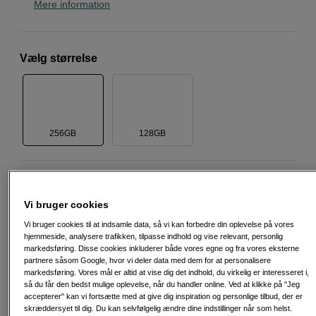
Mere information
Vælg størrelse
256GB
128GB
2.790
DKK
Vi bruger cookies
Antal
Læg i indkøbskurv
Vi bruger cookies til at indsamle data, så vi kan forbedre din oplevelse på vores
hjemmeside, analysere trafikken, tilpasse indhold og vise relevant, personlig
markedsføring. Disse cookies inkluderer både vores egne og fra vores eksterne
partnere såsom Google, hvor vi deler data med dem for at personalisere
markedsføring. Vores mål er altid at vise dig det indhold, du virkelig er interesseret i,
Vi anbefaler
så du får den bedst mulige oplevelse, når du handler online. Ved at klikke på "Jeg
accepterer" kan vi fortsætte med at give dig inspiration og personlige tilbud, der er
Dette er et produkt, vi virkelig godt kan lide. Hold
skræddersyet til dig. Du kan selvfølgelig ændre dine indstillinger når som helst.
øje med symbolet for flere af vores udvalgte