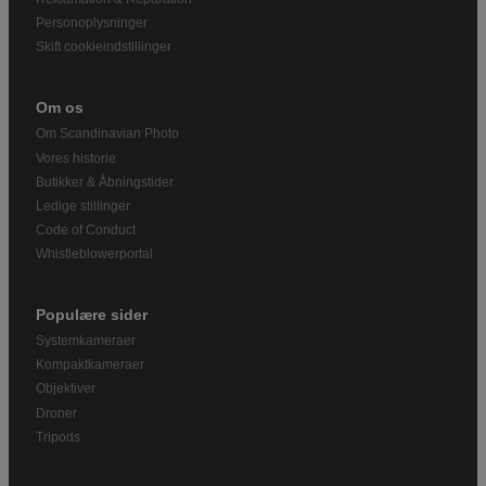
Personoplysninger
Skift cookieindstillinger
Om os
Om Scandinavian Photo
Vores historie
Butikker & Åbningstider
Ledige stillinger
Code of Conduct
Whistleblowerportal
Populære sider
Systemkameraer
Kompaktkameraer
Objektiver
Droner
Tripods