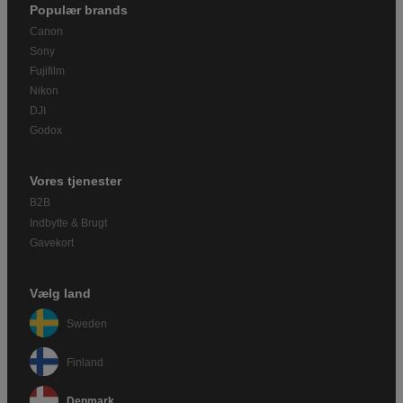
Populær brands
Canon
Sony
Fujifilm
Nikon
DJI
Godox
Vores tjenester
B2B
Indbytte & Brugt
Gavekort
Vælg land
Sweden
Finland
Denmark