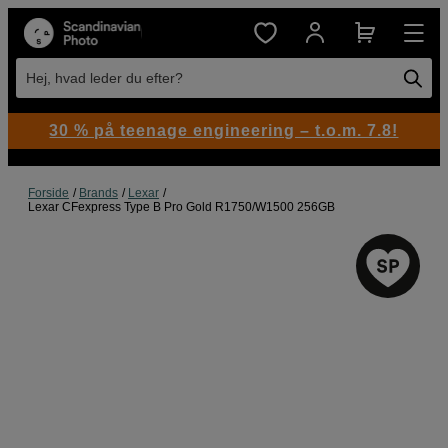
Hej, hvad leder du efter?
30 % på teenage engineering – t.o.m. 7.8!
Forside
Brands
Lexar
Lexar CFexpress Type B Pro Gold R1750/W1500 256GB