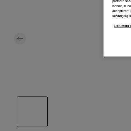
partnere såso
indhold, du v
accepterer" k
selvfølgelig 
Læs mere o