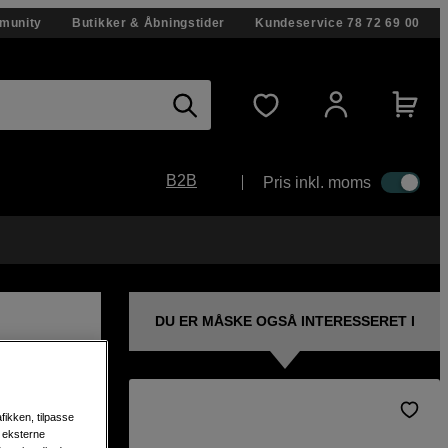
munity
Butikker & Åbningstider
Kundeservice
78 72 69 00
B2B
Pris inkl. moms
DU ER MÅSKE OGSÅ INTERESSERET I
fikken, tilpasse
r en
s eksterne