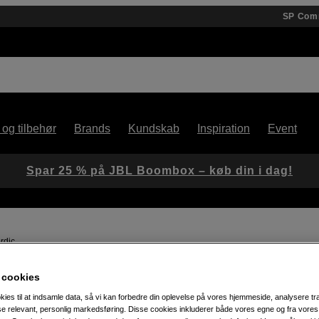
SP Com
 og tilbehør
Brands
Kundskab
Inspiration
Event
Spar 25 % på JBL Boombox – køb din i dag!
rdic
 cookies
Artikelnummer: 1105883
kies til at indsamle data, så vi kan forbedre din oplevelse på vores hjemmeside, analysere tra
Mekanisk lavprofil-tastatur fo
ise relevant, personlig markedsføring. Disse cookies inkluderer både vores egne og fra vore