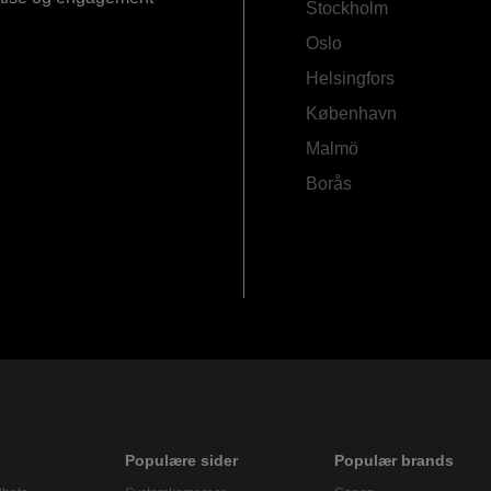
Stockholm
Oslo
Helsingfors
København
Malmö
Borås
Populære sider
Populær brands