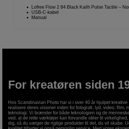
Lofree Flow 2 84 Black Kailh Pulse Tactile – No
USB-C-kabel
Manual
For kreatøren siden 1
Hos Scandinavian Photo har vi i over 40 år hjulpet kreativ
realisere deres visioner inden for fotografi, lyd, video, film,
teknologi. Vi brænder for både teknologien og de mennesker
ved, at de rette værktøjer kan forvandle idéer til virkelighed, 
dig, så du vælger de rigtige produkter til det, du vil skabe. 
kvalitet tilbyder vi også personlig service. Med vores eksp