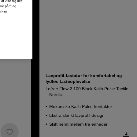
at vise dig det
ikke på "Jeg
u kan
Nordic
Lavprofil-tastatur for komfortabel og
lydløs tasteoplevelse
Lofree Flow 2 100 Black Kailh Pulse Tactile
– Nordic
Mekaniske Kailh Pulse-kontakter
Ekstra slankt lavprofil-design
Skift nemt mellem tre enheder