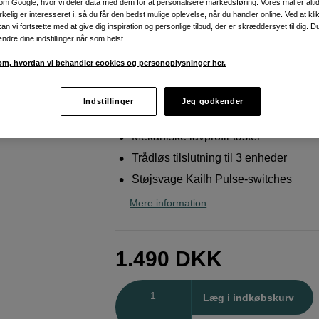
m Google, hvor vi deler data med dem for at personalisere markedsføring. Vores mål er altid 
glidende skriveoplevelse
irkelig er interesseret i, så du får den bedst mulige oplevelse, når du handler online. Ved at kl
an vi fortsætte med at give dig inspiration og personlige tilbud, der er skræddersyet til dig. D
Lofree
Flow 2 84 Black Kailh Pulse Tactile – 
ændre dine indstillinger når som helst.
m, hvordan vi behandler cookies og personoplysninger her.
Weblager
:
På lager
København
:
Vis lagersaldo
Indstillinger
Jeg godkender
Mekaniske lavprofil-taster
Trådløs tilslutning til 3 enheder
Støjsvage Kailh Pulse-switches
Mere information
1.490
DKK
Antal
Læg i indkøbskurv