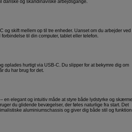
t til danske og skandinaviske arbejdsgange.
C og skift mellem op til tre enheder. Uanset om du arbejder ved
 forbindelse til din computer, tablet eller telefon.
 og oplades hurtigt via USB-C. Du slipper for at bekymre dig om
år du har brug for det.
 – en elegant og intuitiv måde at styre både lydstyrke og skærm
 bruger du glidende bevægelser, der føles naturlige fra start. Det
listiske aluminiumschassis og giver dig både stil og funktiona