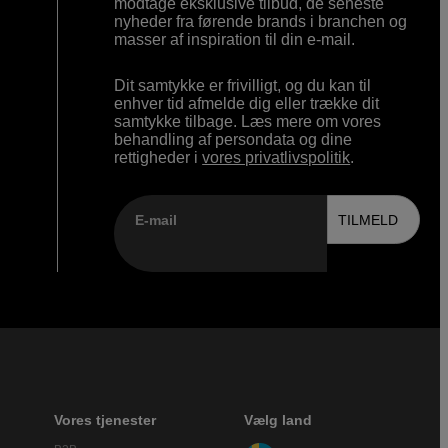
modtage eksklusive tilbud, de seneste
nyheder fra førende brands i branchen og
masser af inspiration til din e-mail.
Dit samtykke er frivilligt, og du kan til
enhver tid afmelde dig eller trække dit
samtykke tilbage. Læs mere om vores
behandling af persondata og dine
rettigheder i
vores privatlivspolitik
.
E-mail
TILMELD
Vores tjenester
Vælg land