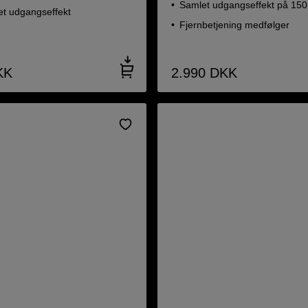
Samlet udgangseffekt på 15
t udgangseffekt
Fjernbetjening medfølger
KK
2.990
DKK