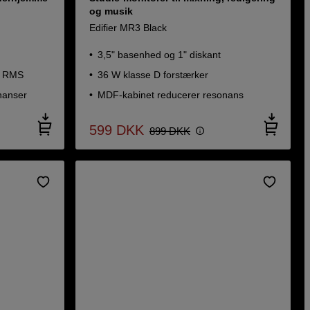
og musik
Edifier MR3 Black
3,5" basenhed og 1" diskant
W RMS
36 W klasse D forstærker
nanser
MDF-kabinet reducerer resonans
599
DKK
899
DKK