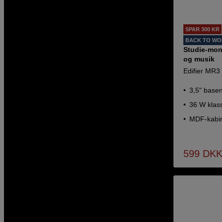
SPAR 300 KR
BACK TO W
Studie-moni
og musik
Edifier MR3
3,5" basen
36 W klas
MDF-kabin
599
DK