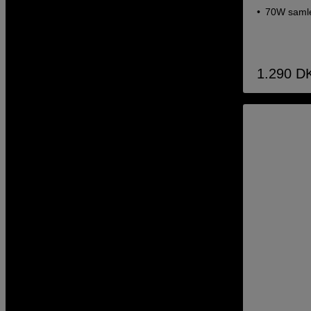
70W samle
1.290
D