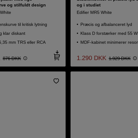
ve og stilfuldt design
og i studiet
 White
Edifier MR5 White
nskurve til kritisk lytning
Præcis og afbalanceret lyd
 klar diskant
Klass D forstærker med 55 
a 6,35 mm TRS eller RCA
MDF-kabinet minimerer reso
K
1.290
DKK
876
DKK
1.929
DKK