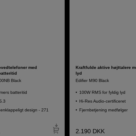
ovedtelefoner med
Kraftfulde aktive højttalere m
atteritid
lyd
00NB Black
Edifier M90 Black
imers batteritid
100W RMS for fyldig lyd
5.3
Hi-Res Audio-certificeret
enklappeligt design - 271
Fjernbetjening medfølger
K
2.190
DKK