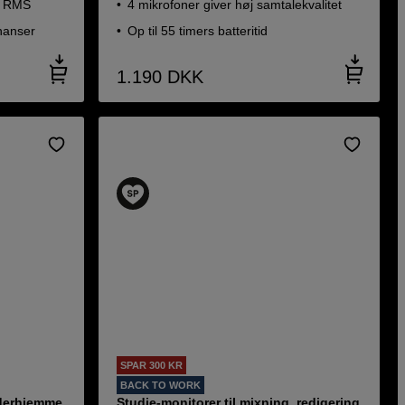
W RMS
4 mikrofoner giver høj samtalekvalitet
nanser
Op til 55 timers batteritid
1.190
DKK
SPAR 300 KR
BACK TO WORK
 derhjemme
Studie-monitorer til mixning, redigering