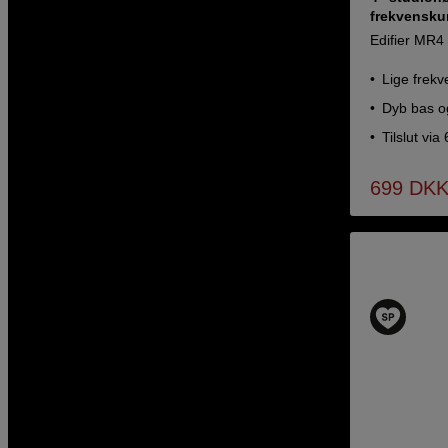
frekvenskur
Edifier MR4
Lige frekve
Dyb bas og
Tilslut vi
699
DK