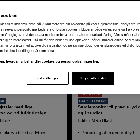
 cookies
kies til at indsamle data, så vi kan forbedre din oplevelse på vores hjemmeside, analysere tra
ise relevant, personlig markedsføring. Disse cookies inkluderer både vores egne og fra vore
m Google, hvor vi deler data med dem for at personalisere markedsføring. Vores mål er altid 
irkelig er interesseret i, så du får den bedst mulige oplevelse, når du handler online. Ved at kl
an vi fortsætte med at give dig inspiration og personlige tilbud, der er skræddersyet til dig. D
ændre dine indstillinger når som helst.
m, hvordan vi behandler cookies og personoplysninger her.
Indstillinger
Jeg godkender
SPAR 639 KR
ORK
BACK TO WORK
jttaler med lige
Studiemonitor til præcis lyd
ve og stilfuldt design
og i studiet
 Black
Edifier MR5 Black
nskurve til kritisk lytning
Præcis og afbalanceret lyd