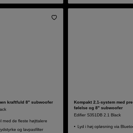
en kraftfuld 8" subwoofer
Kompakt 2.1-system med pr
følelse og 8" subwoofer
lack
Edifier S351DB 2.1 Black
 med de fleste højttalere
Lyd i høj opløsning via Blueto
lydstyrke og lavpasfilter