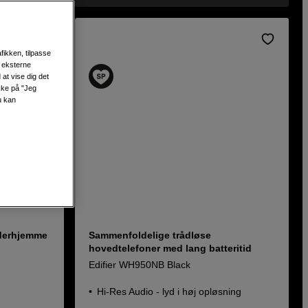
fikken, tilpasse
s eksterne
at vise dig det
ikke på "Jeg
u kan
 derhjemme
Sammenfoldelige trådløse
hovedtelefoner med lang batteritid
Edifier WH950NB Black
Hi-Res Audio - lyd i høj opløsning