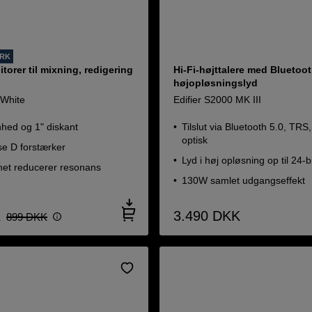
ORK
torer til mixning, redigering
Hi-Fi-højttalere med Bluetoot
højopløsningslyd
 White
Edifier S2000 MK III
hed og 1" diskant
Tilslut via Bluetooth 5.0, TR
optisk
se D forstærker
Lyd i høj opløsning op til 24-
et reducerer resonans
130W samlet udgangseffekt
K
3.490
DKK
899
DKK