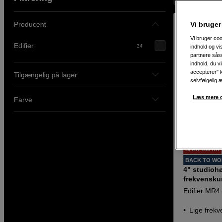
Producent
Vi bruger
Vi bruger coo
Edifier
34
indhold og v
partnere såso
indhold, du v
accepterer" k
Tilgængelig på lager
selvfølgelig 
Læs mere o
Farve
SPAR 189 KR
BACK TO W
4" studiohø
frekvenskur
Edifier MR4
Lige frekve