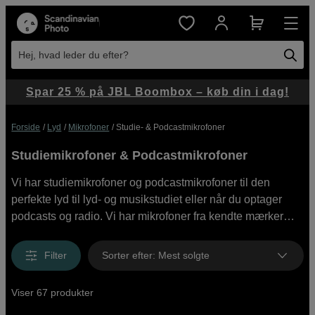
Hej, hvad leder du efter?
Spar 25 % på JBL Boombox – køb din i dag!
Forside
Lyd
Mikrofoner
Studie- & Podcastmikrofoner
Studiemikrofoner & Podcastmikrofoner
Vi har studiemikrofoner og podcastmikrofoner til den
perfekte lyd til lyd- og musikstudiet eller når du optager
podcasts og radio. Vi har mikrofoner fra kendte mærker
som Røde, Shure, Sennheiser og Elgato med flere. Køb
studiemikrofoner direkte online med hurtig levering eller
Filter
Sorter efter
:
Mest solgte
besøg os i butikken.
Viser 67 produkter