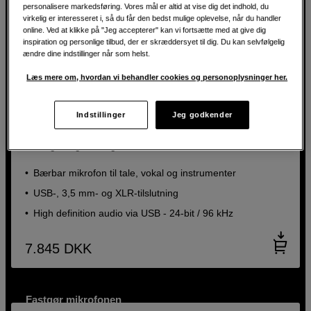
personalisere markedsføring. Vores mål er altid at vise dig det indhold, du
virkelig er interesseret i, så du får den bedst mulige oplevelse, når du handler
online. Ved at klikke på "Jeg accepterer" kan vi fortsætte med at give dig
inspiration og personlige tilbud, der er skræddersyet til dig. Du kan selvfølgelig
ændre dine indstillinger når som helst.
Læs mere om, hvordan vi behandler cookies og personoplysninger her.
Studiomikrofon med unikt design og USB- og XLR-
Indstillinger
Jeg godkender
tilslutning
teenage engineering CM-15
Bærbar mikrofon til tale, vokal og instrumenter
USB-, 3,5 mm- og XLR-tilslutning
High definition audio via USB - 24-bit / 96 kHz
7.845
DKK
Fastgør mikrofonen
Mikrofonarm med XLR-kabel og bordklemme