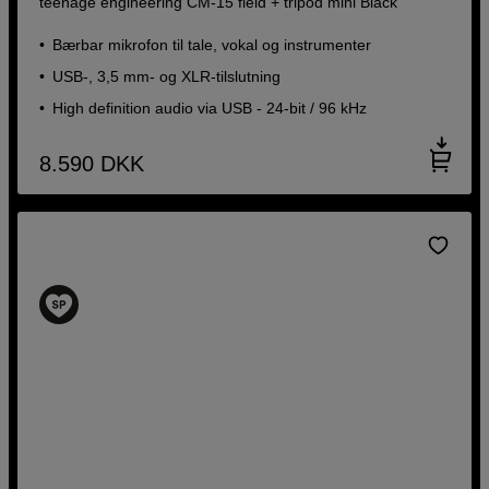
teenage engineering CM-15 field + tripod mini Black
Bærbar mikrofon til tale, vokal og instrumenter
USB-, 3,5 mm- og XLR-tilslutning
High definition audio via USB - 24-bit / 96 kHz
8.590
DKK