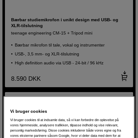
Bærbar studiemikrofon i unikt design med USB- og
XLR-tilslutning
teenage engineering CM-15 + Tripod mini
Bærbar mikrofon til tale, vokal og instrumenter
USB-, 3,5 mm- og XLR-tilslutning
High definition audio via USB - 24-bit / 96 kHz
8.590
DKK
Vi bruger cookies
Vi bruger cookies til at indsamle data, så vi kan forbedre din oplevelse på
vores hjemmeside, analysere trafikken, tilpasse indhold og vise relevant,
personlig markedsføring. Disse cookies inkluderer både vores egne og fra
vores eksterne partnere såsom Google, hvor vi deler data med dem for at