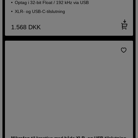
Optag i 32-bit Float / 192 kHz via USB
XLR- og USB-C-tilslutning
1.568
DKK
Mikrofon til kreative med både XLR- og USB-tilslutning