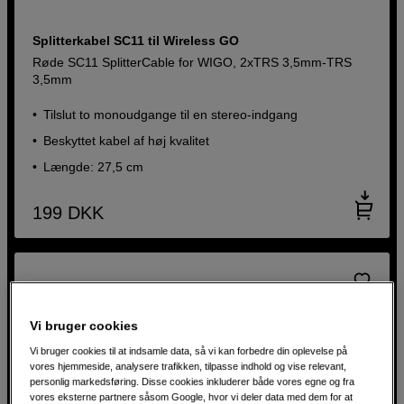
Splitterkabel SC11 til Wireless GO
Røde SC11 SplitterCable for WIGO, 2xTRS 3,5mm-TRS
3,5mm
Tilslut to monoudgange til en stereo-indgang
Beskyttet kabel af høj kvalitet
Længde: 27,5 cm
199
DKK
Vi bruger cookies
Vi bruger cookies til at indsamle data, så vi kan forbedre din oplevelse på
vores hjemmeside, analysere trafikken, tilpasse indhold og vise relevant,
personlig markedsføring. Disse cookies inkluderer både vores egne og fra
vores eksterne partnere såsom Google, hvor vi deler data med dem for at