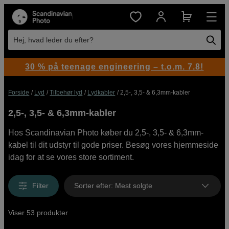
Hej, hvad leder du efter?
30 % på teenage engineering – t.o.m. 7.8!
Forside
Lyd
Tilbehør lyd
Lydkabler
2,5-, 3,5- & 6,3mm-kabler
2,5-, 3,5- & 6,3mm-kabler
Hos Scandinavian Photo køber du 2,5-, 3,5- & 6,3mm-
kabel til dit udstyr til gode priser. Besøg vores hjemmeside
idag for at se vores store sortiment.
Filter
Sorter efter
:
Mest solgte
Viser 53 produkter