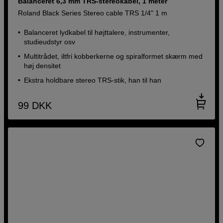
Balanceret 6,3 mm TRS-stereokabel, 1 meter
Roland Black Series Stereo cable TRS 1/4" 1 m
Balanceret lydkabel til højttalere, instrumenter,
studieudstyr osv
Multitrådet, iltfri kobberkerne og spiralformet skærm med
høj densitet
Ekstra holdbare stereo TRS-stik, han til han
99
DKK