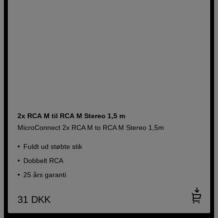
2x RCA M til RCA M Stereo 1,5 m
MicroConnect 2x RCA M to RCA M Stereo 1,5m
Fuldt ud støbte stik
Dobbelt RCA
25 års garanti
31
DKK