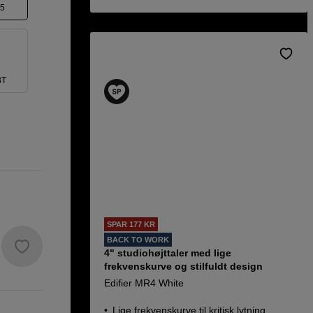
5
BT
SPAR 177 KR
BACK TO WORK
4" studiohøjttaler med lige
frekvenskurve og stilfuldt design
Edifier MR4 White
Lige frekvenskurve til kritisk lytning