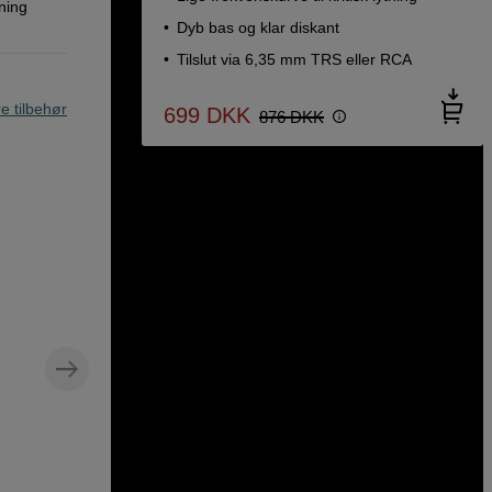
ning
Dyb bas og klar diskant
Tilslut via 6,35 mm TRS eller RCA
re tilbehør
699
DKK
876
DKK