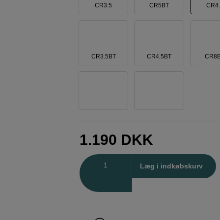
CR3.5
CR5BT
CR4.
CR3.5BT
CR4.5BT
CR8
1.190
DKK
Antal
Læg i indkøbskurv