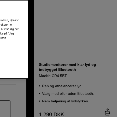
fikken, tilpasse
s eksterne
at vise dig det
ikke på "Jeg
u kan
Studiemonitorer med klar lyd og
indbygget Bluetooth
Mackie CR4.5BT
Ren og afbalanceret lyd.
Vælg med eller uden Bluetooth.
Nem betjening af lydstyrken.
1.290
DKK