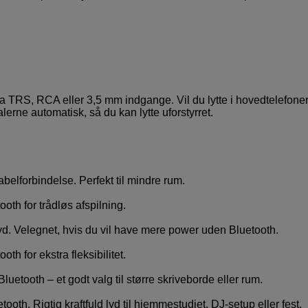
 via TRS, RCA eller 3,5 mm indgange. Vil du lytte i hovedtelefone
lerne automatisk, så du kan lytte uforstyrret.
lforbindelse. Perfekt til mindre rum.
h for trådløs afspilning.
lyd. Velegnet, hvis du vil have mere power uden Bluetooth.
for ekstra fleksibilitet.
luetooth – et godt valg til større skriveborde eller rum.
oth. Rigtig kraftfuld lyd til hjemmestudiet, DJ-setup eller fest.