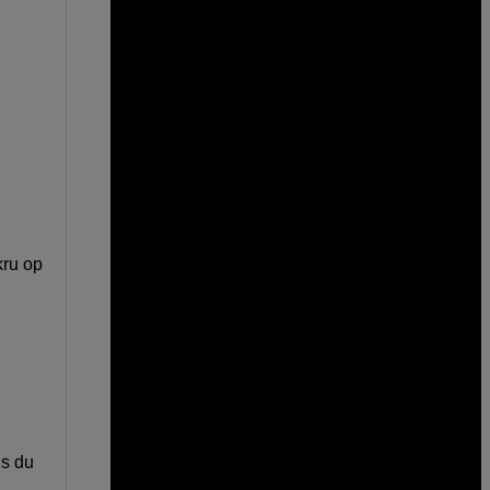
kru op
is du