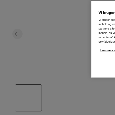
Vi bruger
Vi bruger coo
indhold og v
partnere såso
indhold, du v
accepterer" k
selvfølgelig 
Læs mere o