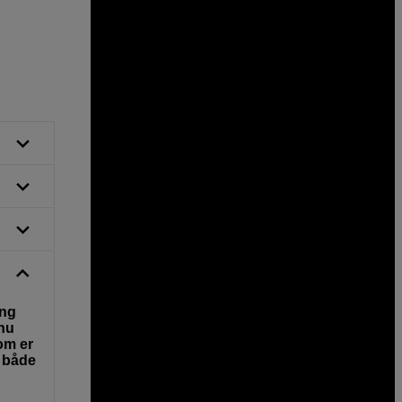
ing
dnu
om er
r både