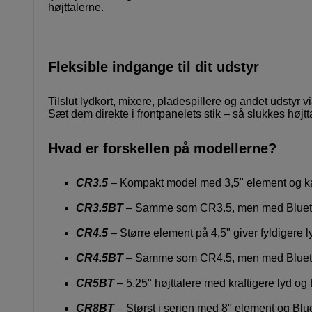
højttalerne.
Fleksible indgange til dit udstyr
Tilslut lydkort, mixere, pladespillere og andet udstyr
Sæt dem direkte i frontpanelets stik – så slukkes højtta
Hvad er forskellen på modellerne?
CR3.5
– Kompakt model med 3,5" element og kabe
CR3.5BT
– Samme som CR3.5, men med Bluetoot
CR4.5
– Større element på 4,5" giver fyldigere 
CR4.5BT
– Samme som CR4.5, men med Bluetooth 
CR5BT
– 5,25" højttalere med kraftigere lyd og B
CR8BT
– Størst i serien med 8" element og Blueto