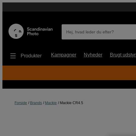
Hej, hvad leder du efter?
Kampagner
Nyheder
Brugt udstyr
Produkter
Forside
Brands
Mackie
Mackie CR4.5