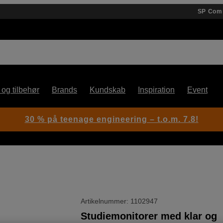
SP Com
 og tilbehør
Brands
Kundskab
Inspiration
Event
30 % på teenage engineering – t.o.m. 7.8!
Artikelnummer: 1102947
Studiemonitorer med klar og