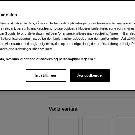
balanceret lydoplevelse
Mackie
CR4.5
 cookies
kies til at indsamle data, så vi kan forbedre din oplevelse på vores hjemmeside, analysere tra
ise relevant, personlig markedsføring. Disse cookies inkluderer både vores egne og fra vore
Weblager
:
På lager
m Google, hvor vi deler data med dem for at personalisere markedsføring. Vores mål er altid 
irkelig er interesseret i, så du får den bedst mulige oplevelse, når du handler online. Ved at kl
København
:
Vis lagersaldo
an vi fortsætte med at give dig inspiration og personlige tilbud, der er skræddersyet til dig. D
ændre dine indstillinger når som helst.
Ren og afbalanceret lyd.
m, hvordan vi behandler cookies og personoplysninger her.
Vælg med eller uden Bluetooth.
Nem betjening af lydstyrken.
Indstillinger
Jeg godkender
Mere information
Vælg variant