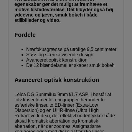
egenskaber gør det muligt at fremhæve et
motivs tilstedeværelse. Det tilbyder også høj
ydeevne og jævn, smuk bokeh i både
stillbilleder og video.
Fordele
Nærfokusgrænse på utrolige 9,5 centimeter
Støv- og stænkafvisende design
Avanceret optisk konstruktion
De 12 blændelameller skaber smuk bokeh
Avanceret optisk konstruktion
Leica DG Summilux 9mm f/1.7 ASPH består af
tolv linseelementer i ni grupper, herunder to
asfæriske linser, to ED-linser (Extra-Low
Dispersion) og en UHR-linse (Ultra High
Refractive Index), der effektivt undertrykker både
aksial kromatisk aberration og kromatisk
aberration, når der zoomes. Astigmatisme
korrigeres også med disse asfæriske linser,