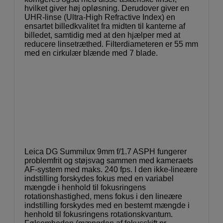
hvilket giver høj opløsning. Derudover giver en
UHR-linse (Ultra-High Refractive Index) en
ensartet billedkvalitet fra midten til kanterne af
billedet, samtidig med at den hjælper med at
reducere linsetræthed. Filterdiameteren er 55 mm
med en cirkulær blænde med 7 blade.
Leica DG Summilux 9mm f/1.7 ASPH fungerer
problemfrit og støjsvag sammen med kameraets
AF-system med maks. 240 fps. I den ikke-lineære
indstilling forskydes fokus med en variabel
mængde i henhold til fokusringens
rotationshastighed, mens fokus i den lineære
indstilling forskydes med en bestemt mængde i
henhold til fokusringens rotationskvantum.