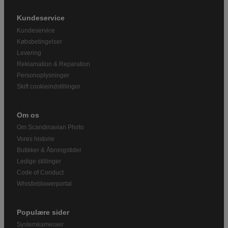
Kundeservice
Kundeservice
Købsbetingelser
Levering
Reklamation & Reparation
Personoplysninger
Skift cookieindstillinger
Om os
Om Scandinavian Photo
Vores historie
Butikker & Åbningstider
Ledige stillinger
Code of Conduct
Whistleblowerportal
Populære sider
Systemkameraer