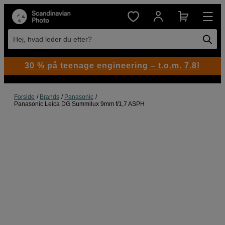
Hej, hvad leder du efter?
30 % på teenage engineering – t.o.m. 7.8!
Forside
Brands
Panasonic
Panasonic Leica DG Summilux 9mm f/1,7 ASPH