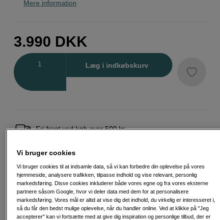
Mere information
3.990
DKK
Antal
Læg i indkøbskurv
Fri fragt ved køb over 500 kr.
30 dages returret
Vi bruger cookies
Vi bruger cookies til at indsamle data, så vi kan forbedre din oplevelse på vores
Personlig service og ekspertrådgivning
hjemmeside, analysere trafikken, tilpasse indhold og vise relevant, personlig
markedsføring. Disse cookies inkluderer både vores egne og fra vores eksterne
partnere såsom Google, hvor vi deler data med dem for at personalisere
markedsføring. Vores mål er altid at vise dig det indhold, du virkelig er interesseret i,
så du får den bedst mulige oplevelse, når du handler online. Ved at klikke på "Jeg
Passende tilbehør
Se flere tilbehør
accepterer" kan vi fortsætte med at give dig inspiration og personlige tilbud, der er