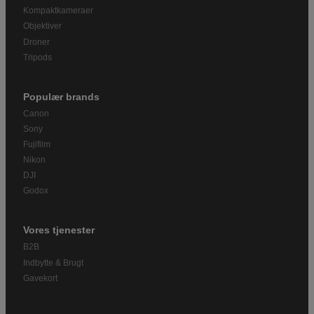
Kompaktkameraer
Objektiver
Droner
Tripods
Populær brands
Canon
Sony
Fujifilm
Nikon
DJI
Godox
Vores tjenester
B2B
Indbytte & Brugt
Gavekort