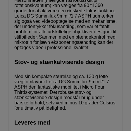
Følsomheden (mængden af fokusskift pr.
rotationskvantum) kan vælges fra 90 til 360
grader for at aktivere den ønskede fokusfunktion.
Leica DG Summilux 9mm f/1.7 ASPH udmærker
sig også ved videooptagelse med en mekanisme,
der undertrykker fokusånding, som var et fatalt
problem for alle udskiftelige objektiver designet til
stillbilleder. Sammen med en blændekontrol med
mikrotrin for jævn eksponeringsændring kan der
optages video i professionel kvalitet.
Støv- og stænkafvisende design
Med sin kompakte størrelse og ca. 130 g lette
vægt omfavner Leica DG Summilux 9mm f/1.7
ASPH den fantastiske mobilitet i Micro Four
Thirds-systemet. Det robuste støv- og
stænkafvisende design modstår brug under
barske forhold, selv ved minus 10 grader Celsius,
for ultimativ pålidelighed.
Leveres med