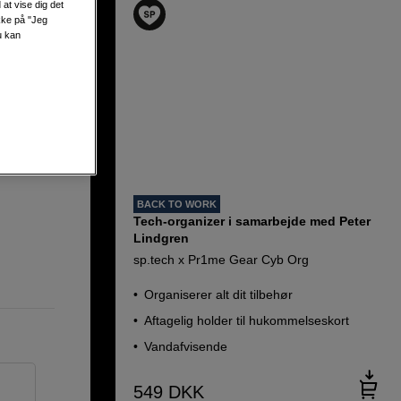
at vise dig det
ikke på "Jeg
u kan
-Small
BACK TO WORK
Tech-organizer i samarbejde med Peter
Lindgren
sp.tech x Pr1me Gear Cyb Org
Organiserer alt dit tilbehør
Aftagelig holder til hukommelseskort
Vandafvisende
549
DKK