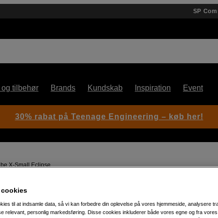
SP Com
 og tilbehør
Brands
Kundskab
Inspiration
Event
30% rabat på Teenage Engineering – køb her!
be X-Small Eclipse
 cookies
Artikelnummer: 1104192
kies til at indsamle data, så vi kan forbedre din oplevelse på vores hjemmeside, analysere tra
Ultralet pakkekube i mesh til
ise relevant, personlig markedsføring. Disse cookies inkluderer både vores egne og fra vore