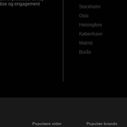
ertise og engagement
Stockholm
Oslo
Helsingfors
København
Malmö
Borås
Populære sider
Populær brands