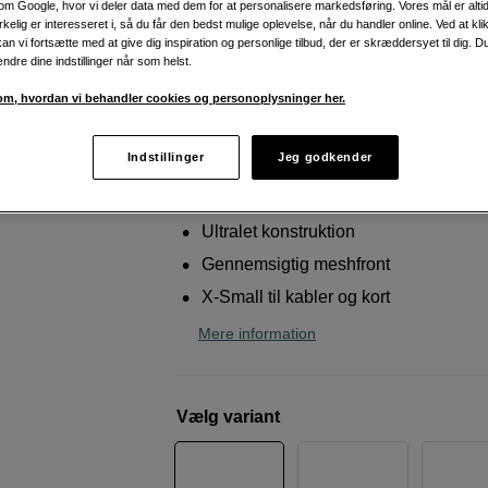
m Google, hvor vi deler data med dem for at personalisere markedsføring. Vores mål er altid 
rygsække, holder orden
irkelig er interesseret i, så du får den bedst mulige oplevelse, når du handler online. Ved at kl
an vi fortsætte med at give dig inspiration og personlige tilbud, der er skræddersyet til dig. D
Peak Design
Ultralight Mesh Packing Cube X
ændre dine indstillinger når som helst.
Eclipse
m, hvordan vi behandler cookies og personoplysninger her.
Weblager
:
På lager
Indstillinger
Jeg godkender
København
:
Vis lagersaldo
Ultralet konstruktion
Gennemsigtig meshfront
X-Small til kabler og kort
Mere information
Vælg variant