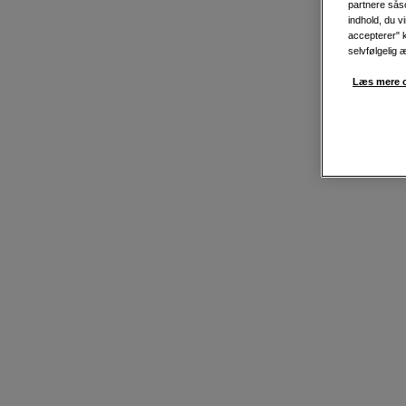
partnere såso
indhold, du v
accepterer" k
selvfølgelig 
Læs mere o