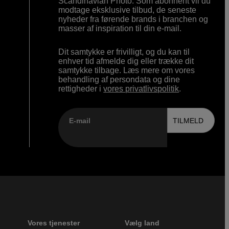
Scandinavian Photo. Som abonnent vil du
modtage eksklusive tilbud, de seneste
nyheder fra førende brands i branchen og
masser af inspiration til din e-mail.
Dit samtykke er frivilligt, og du kan til
enhver tid afmelde dig eller trække dit
samtykke tilbage. Læs mere om vores
behandling af persondata og dine
rettigheder i
vores privatlivspolitik
.
E-mail
TILMELD
Vores tjenester
Vælg land