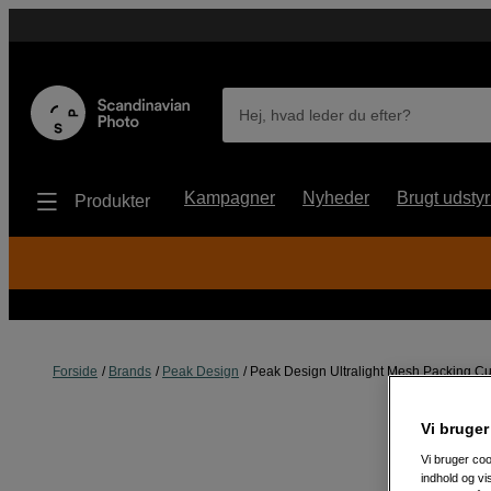
Hej, hvad leder du efter?
Kampagner
Nyheder
Brugt udstyr
Produkter
Forside
Brands
Peak Design
Peak Design Ultralight Mesh Packing Cu
Vi bruger
Vi bruger coo
indhold og v