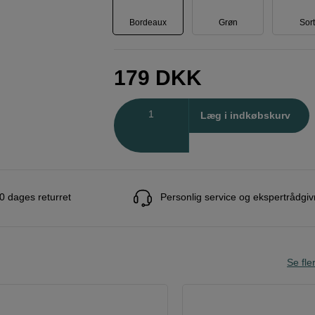
Bordeaux
Grøn
Sor
179
DKK
Antal
Læg i indkøbskurv
0 dages returret
Personlig service og ekspertrådgiv
Se fle