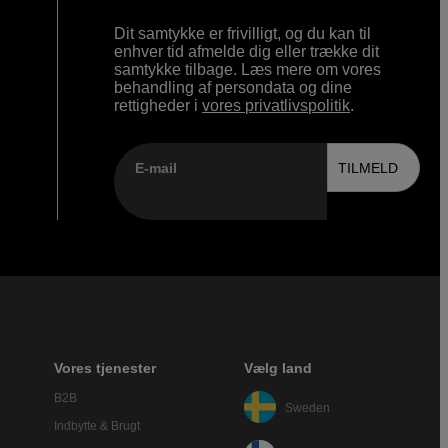
Dit samtykke er frivilligt, og du kan til
enhver tid afmelde dig eller trække dit
samtykke tilbage. Læs mere om vores
behandling af persondata og dine
rettigheder i
vores privatlivspolitik
.
E-mail
TILMELD
Vores tjenester
Vælg land
B2B
Sweden
Indbytte & Brugt