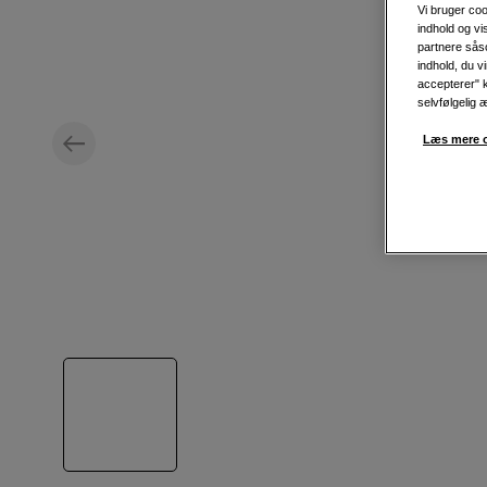
Vi bruger coo
indhold og v
partnere såso
indhold, du v
accepterer" k
selvfølgelig 
Læs mere o