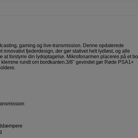
podcasting, gaming og live-transmission. Denne opdaterede
innovativt fjederdesign, der gør stativet helt lydløst, og alle
ke at forstyrre din lydoptagelse. Mikrofonarmen placeres på et bo
n klemme rundt om bordkanten.3/8" gevindet gør Røde PSA1+
oldere.
transmission
tøddæmpere
g