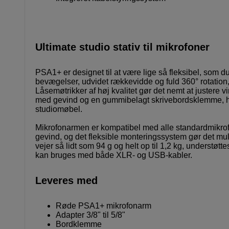
Ultimate studio stativ til mikrofoner
PSA1+ er designet til at være lige så fleksibel, som d
bevægelser, udvidet rækkevidde og fuld 360° rotation
Låsemøtrikker af høj kvalitet gør det nemt at justere
med gevind og en gummibelagt skrivebordsklemme, hvil
studiomøbel.
Mikrofonarmen er kompatibel med alle standardmikrof
gevind, og det fleksible monteringssystem gør det mul
vejer så lidt som 94 g og helt op til 1,2 kg, understøt
kan bruges med både XLR- og USB-kabler.
Leveres med
Røde PSA1+ mikrofonarm
Adapter 3/8" til 5/8"
Bordklemme