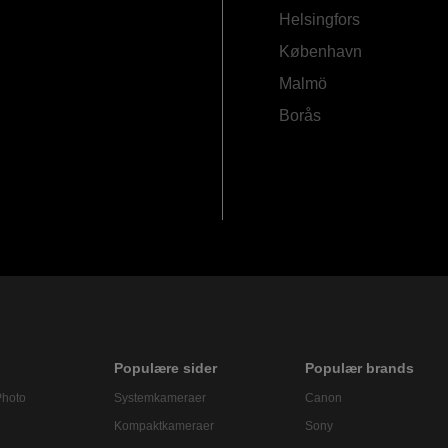
Helsingfors
København
Malmö
Borås
Populære sider
Populær brands
Photo
Systemkameraer
Canon
Kompaktkameraer
Sony