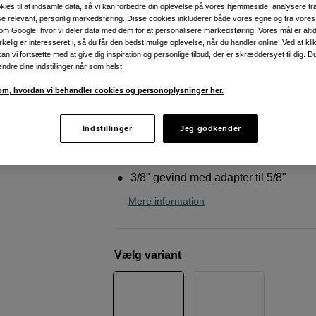
ophængning
kies til at indsamle data, så vi kan forbedre din oplevelse på vores hjemmeside, analysere tra
ise relevant, personlig markedsføring. Disse cookies inkluderer både vores egne og fra vore
Røde
PSA1+ Professional Studio Arm
m Google, hvor vi deler data med dem for at personalisere markedsføring. Vores mål er altid 
irkelig er interesseret i, så du får den bedst mulige oplevelse, når du handler online. Ved at kl
an vi fortsætte med at give dig inspiration og personlige tilbud, der er skræddersyet til dig. D
ændre dine indstillinger når som helst.
Weblager
:
På lager
m, hvordan vi behandler cookies og personoplysninger her.
København
:
Vis lagersaldo
Indstillinger
Jeg godkender
Udvidet rækkevidde og 360° rotation
Helt lydløs justering af armen
3/8" gevind med adapter til 5/8"
Mere information
Vælg variant