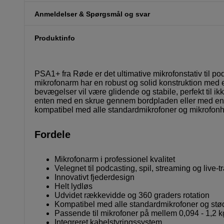
Anmeldelser & Spørgsmål og svar
Produktinfo
PSA1+ fra Røde er det ultimative mikrofonstativ til 
mikrofonarm har en robust og solid konstruktion med et 
bevægelser vil være glidende og stabile, perfekt til ik
enten med en skrue gennem bordpladen eller med e
kompatibel med alle standardmikrofoner og mikrofonh
Fordele
Mikrofonarm i professionel kvalitet
Velegnet til podcasting, spil, streaming og live-
Innovativt fjederdesign
Helt lydløs
Udvidet rækkevidde og 360 graders rotation
Kompatibel med alle standardmikrofoner og s
Passende til mikrofoner på mellem 0,094 - 1,2 k
Integreret kabelstyringssystem