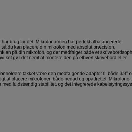
u har brug for det. Mikrofonarmen har perfekt afbalancerede
, så du kan placere din mikrofon med absolut præcision.
 vinklen på din mikrofon, og der medfølger både et skrivebordso
ket gør det nemt at montere den på ethvert skrivebord eller
onholdere takket være den medfølgende adapter til både 3/8" o
igt at placere mikrofonen både nedad og opadrettet. Mikrofoner,
tes med fuldstændig stabilitet, og det integrerede kabelstyringssy