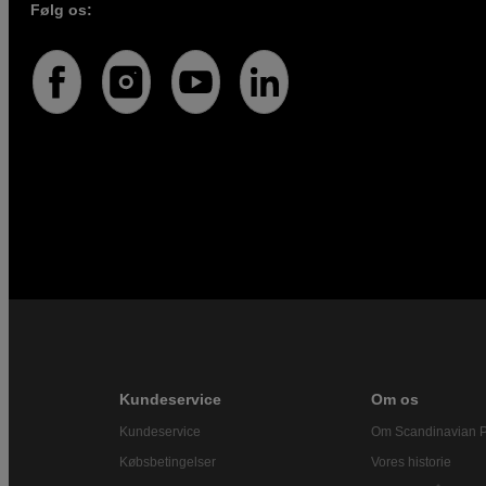
Følg os:
Kundeservice
Om os
Kundeservice
Om Scandinavian 
Købsbetingelser
Vores historie