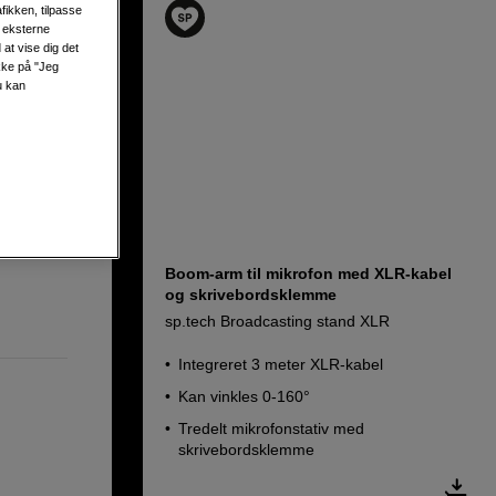
fikken, tilpasse
s eksterne
at vise dig det
ikke på "Jeg
u kan
Boom-arm til mikrofon med XLR-kabel
og skrivebordsklemme
sp.tech Broadcasting stand XLR
Integreret 3 meter XLR-kabel
Kan vinkles 0-160°
Tredelt mikrofonstativ med
skrivebordsklemme