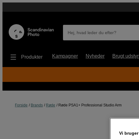
Hej, hvad leder du efter?
Kampagner
Nyheder
Brugt udstyr
Produkter
Forside
Brands
Røde
Røde PSA1+ Professional Studio Arm
Vi bruger