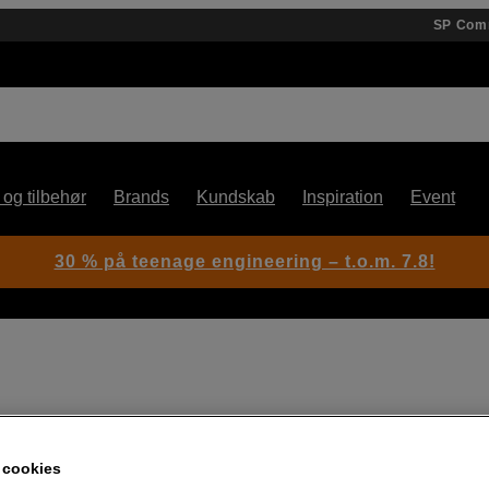
SP Com
 og tilbehør
Brands
Kundskab
Inspiration
Event
30 % på teenage engineering – t.o.m. 7.8!
Artikelnummer: 1053903
 cookies
Mikrofonarm med jævn og lyd