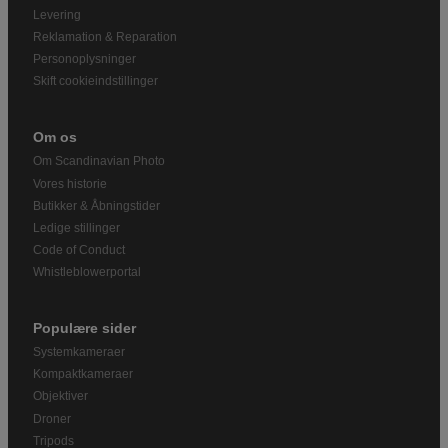
Levering
Reklamation & Reparation
Personoplysninger
Skift cookieindstillinger
Om os
Om Scandinavian Photo
Vores historie
Butikker & Åbningstider
Ledige stillinger
Code of Conduct
Whistleblowerportal
Populære sider
Systemkameraer
Kompaktkameraer
Objektiver
Droner
Tripods