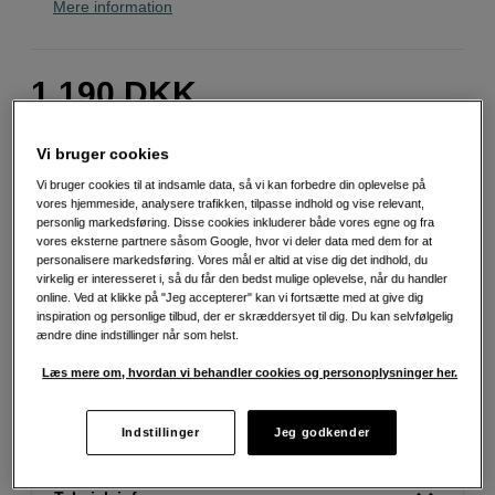
Mere information
1.190
DKK
Antal
Læg i indkøbskurv
Vi bruger cookies
Vi bruger cookies til at indsamle data, så vi kan forbedre din oplevelse på
vores hjemmeside, analysere trafikken, tilpasse indhold og vise relevant,
personlig markedsføring. Disse cookies inkluderer både vores egne og fra
vores eksterne partnere såsom Google, hvor vi deler data med dem for at
personalisere markedsføring. Vores mål er altid at vise dig det indhold, du
virkelig er interesseret i, så du får den bedst mulige oplevelse, når du handler
Fri fragt ved køb over 500 kr.
online. Ved at klikke på "Jeg accepterer" kan vi fortsætte med at give dig
inspiration og personlige tilbud, der er skræddersyet til dig. Du kan selvfølgelig
30 dages returret
ændre dine indstillinger når som helst.
Læs mere om, hvordan vi behandler cookies og personoplysninger her.
Personlig service og ekspertrådgivning
Indstillinger
Jeg godkender