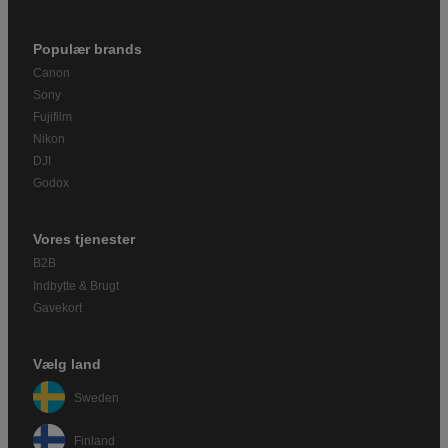
Populær brands
Canon
Sony
Fujifilm
Nikon
DJI
Godox
Vores tjenester
B2B
Indbytte & Brugt
Gavekort
Vælg land
Sweden
Finland