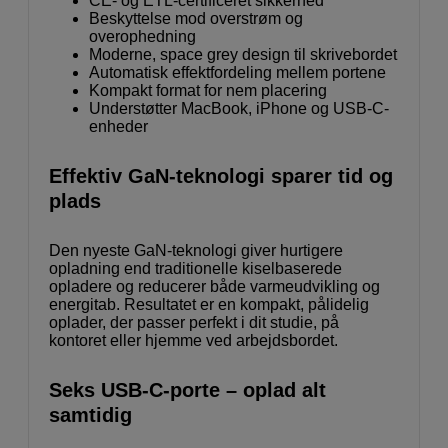
CE- og ETL-certificeret sikkerhed
Beskyttelse mod overstrøm og
overophedning
Moderne, space grey design til skrivebordet
Automatisk effektfordeling mellem portene
Kompakt format for nem placering
Understøtter MacBook, iPhone og USB-C-
enheder
Effektiv GaN-teknologi sparer tid og
plads
Den nyeste GaN-teknologi giver hurtigere
opladning end traditionelle kiselbaserede
opladere og reducerer både varmeudvikling og
energitab. Resultatet er en kompakt, pålidelig
oplader, der passer perfekt i dit studie, på
kontoret eller hjemme ved arbejdsbordet.
Seks USB-C-porte – oplad alt
samtidig