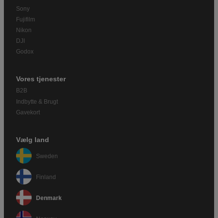
Sony
Fujifilm
Nikon
DJI
Godox
Vores tjenester
B2B
Indbytte & Brugt
Gavekort
Vælg land
Sweden
Finland
Denmark