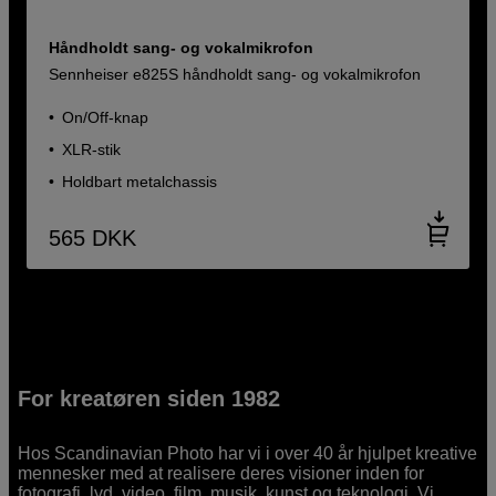
Håndholdt sang- og vokalmikrofon
Sennheiser e825S håndholdt sang- og vokalmikrofon
On/Off-knap
XLR-stik
Holdbart metalchassis
565
DKK
For kreatøren siden 1982
Hos Scandinavian Photo har vi i over 40 år hjulpet kreative
mennesker med at realisere deres visioner inden for
fotografi, lyd, video, film, musik, kunst og teknologi. Vi