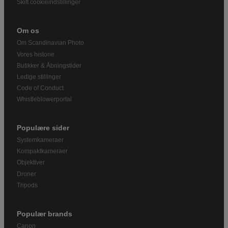
Skift cookieindstillinger
Om os
Om Scandinavian Photo
Vores historie
Butikker & Åbningstider
Ledige stillinger
Code of Conduct
Whistleblowerportal
Populære sider
Systemkameraer
Kompaktkameraer
Objektiver
Droner
Tripods
Populær brands
Canon