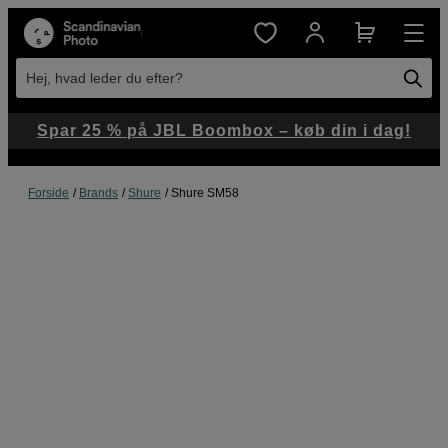
Hej, hvad leder du efter?
Spar 25 % på JBL Boombox – køb din i dag!
Forside
Brands
Shure
Shure SM58