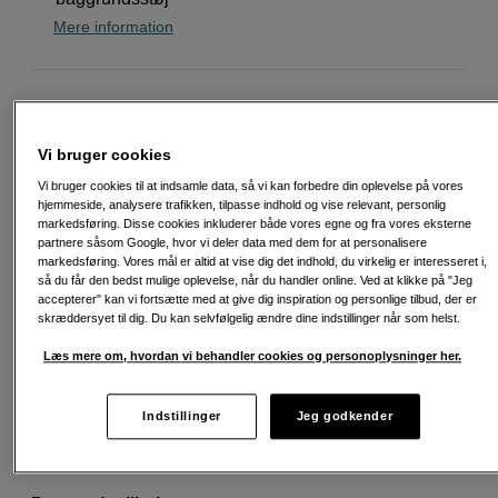
Mere information
849
DKK
Vi bruger cookies
Antal
Læg i indkøbskurv
Vi bruger cookies til at indsamle data, så vi kan forbedre din oplevelse på vores
hjemmeside, analysere trafikken, tilpasse indhold og vise relevant, personlig
markedsføring. Disse cookies inkluderer både vores egne og fra vores eksterne
partnere såsom Google, hvor vi deler data med dem for at personalisere
markedsføring. Vores mål er altid at vise dig det indhold, du virkelig er interesseret i,
så du får den bedst mulige oplevelse, når du handler online. Ved at klikke på "Jeg
accepterer" kan vi fortsætte med at give dig inspiration og personlige tilbud, der er
Fri fragt ved køb over 500 kr.
skræddersyet til dig. Du kan selvfølgelig ændre dine indstillinger når som helst.
30 dages returret
Læs mere om, hvordan vi behandler cookies og personoplysninger her.
Personlig service og ekspertrådgivning
Indstillinger
Jeg godkender