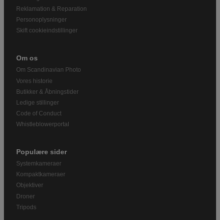
Reklamation & Reparation
Personoplysninger
Skift cookieindstillinger
Om os
Om Scandinavian Photo
Vores historie
Butikker & Åbningstider
Ledige stillinger
Code of Conduct
Whistleblowerportal
Populære sider
Systemkameraer
Kompaktkameraer
Objektiver
Droner
Tripods