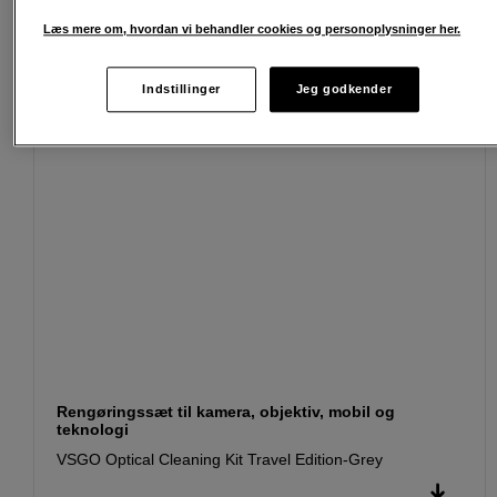
Passende tilbehør
Se flere tilbehør
Læs mere om, hvordan vi behandler cookies og personoplysninger her.
Indstillinger
Jeg godkender
Rengøringssæt til kamera, objektiv, mobil og
teknologi
VSGO Optical Cleaning Kit Travel Edition-Grey