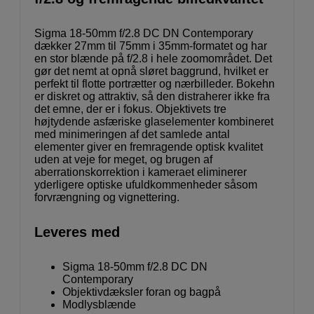
Sigma 18-50mm f/2.8 DC DN Contemporary
dækker 27mm til 75mm i 35mm-formatet og har
en stor blænde på f/2.8 i hele zoomområdet. Det
gør det nemt at opnå sløret baggrund, hvilket er
perfekt til flotte portrætter og nærbilleder. Bokehn
er diskret og attraktiv, så den distraherer ikke fra
det emne, der er i fokus. Objektivets tre
højtydende asfæriske glaselementer kombineret
med minimeringen af det samlede antal
elementer giver en fremragende optisk kvalitet
uden at veje for meget, og brugen af
aberrationskorrektion i kameraet eliminerer
yderligere optiske ufuldkommenheder såsom
forvrængning og vignettering.
Leveres med
Sigma 18-50mm f/2.8 DC DN
Contemporary
Objektivdæksler foran og bagpå
Modlysblænde