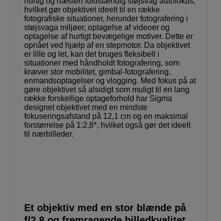
hurtig og næsten fuldstændig støjsvag autofokus,
hvilket gør objektivet ideelt til en række
fotografiske situationer, herunder fotografering i
støjsvaga miljøer, optagelse af videoer og
optagelse af hurtigt bevægelige motiver. Dette er
opnået ved hjælp af en stepmotor. Da objektivet
er lille og let, kan det bruges fleksibelt i
situationer med håndholdt fotografering, som
kræver stor mobilitet, gimbal-fotografering,
enmandsoptagelser og vlogging. Med fokus på at
gøre objektivet så alsidigt som muligt til en lang
række forskellige optageforhold har Sigma
designet objektivet med en mindste
fokuseringsafstand på 12,1 cm og en maksimal
forstørrelse på 1:2,8*, hvilket også gør det ideelt
til nærbilleder.
Et objektiv med en stor blænde på
f/2.8 og fremragende billedkvalitet