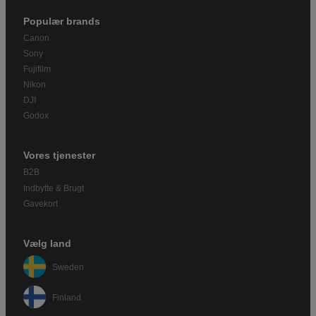
Populær brands
Canon
Sony
Fujifilm
Nikon
DJI
Godox
Vores tjenester
B2B
Indbytte & Brugt
Gavekort
Vælg land
Sweden
Finland