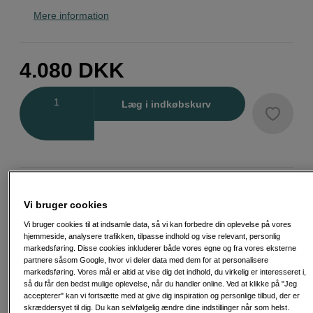
Mere information
4.080
DKK
Antal
Læg i indkøbskurv
Fri fragt ved køb over 500 kr.
Vi bruger cookies
30 dages returret
Vi bruger cookies til at indsamle data, så vi kan forbedre din oplevelse på vores
hjemmeside, analysere trafikken, tilpasse indhold og vise relevant, personlig
markedsføring. Disse cookies inkluderer både vores egne og fra vores eksterne
Personlig service og ekspertrådgivning
partnere såsom Google, hvor vi deler data med dem for at personalisere
markedsføring. Vores mål er altid at vise dig det indhold, du virkelig er interesseret i,
så du får den bedst mulige oplevelse, når du handler online. Ved at klikke på "Jeg
accepterer" kan vi fortsætte med at give dig inspiration og personlige tilbud, der er
skræddersyet til dig. Du kan selvfølgelig ændre dine indstillinger når som helst.