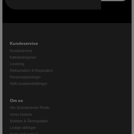
Kundeservice
Kundeservice
Købsbetingelser
Levering
Reklamation & Reparation
Personoplysninger
Skift cookieindstillinger
Om os
Om Scandinavian Photo
Vores historie
Butikker & Åbningstider
Ledige stillinger