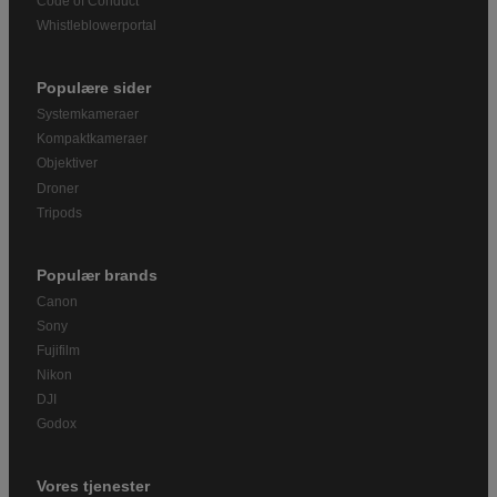
Code of Conduct
Whistleblowerportal
Populære sider
Systemkameraer
Kompaktkameraer
Objektiver
Droner
Tripods
Populær brands
Canon
Sony
Fujifilm
Nikon
DJI
Godox
Vores tjenester