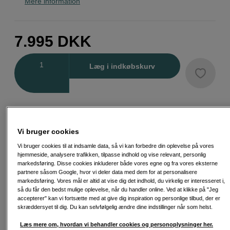
Mere information
7.995
DKK
Antal
Læg i indkøbskurv
Vi bruger cookies
Fri fragt ved køb over 500 kr.
Vi bruger cookies til at indsamle data, så vi kan forbedre din oplevelse på vores
30 dages returret
hjemmeside, analysere trafikken, tilpasse indhold og vise relevant, personlig
markedsføring. Disse cookies inkluderer både vores egne og fra vores eksterne
partnere såsom Google, hvor vi deler data med dem for at personalisere
Personlig service og ekspertrådgivning
markedsføring. Vores mål er altid at vise dig det indhold, du virkelig er interesseret i,
så du får den bedst mulige oplevelse, når du handler online. Ved at klikke på "Jeg
accepterer" kan vi fortsætte med at give dig inspiration og personlige tilbud, der er
skræddersyet til dig. Du kan selvfølgelig ændre dine indstillinger når som helst.
Passende tilbehør
Se flere tilbehør
Læs mere om, hvordan vi behandler cookies og personoplysninger her.