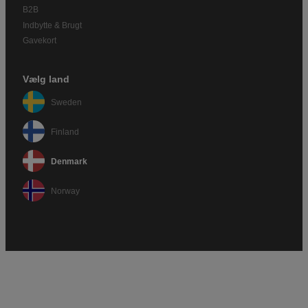
B2B
Indbytte & Brugt
Gavekort
Vælg land
Sweden
Finland
Denmark
Norway