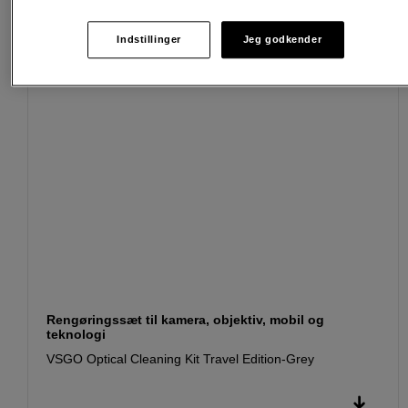
Indstillinger
Jeg godkender
Rengøringssæt til kamera, objektiv, mobil og
teknologi
VSGO Optical Cleaning Kit Travel Edition-Grey