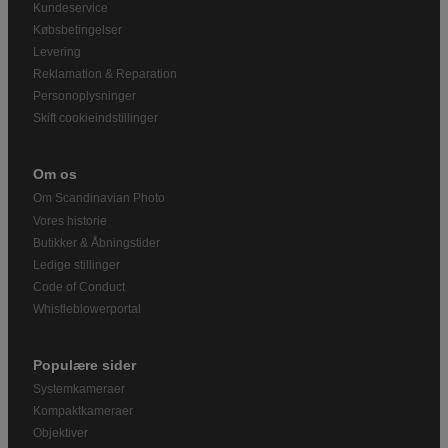
Kundeservice
Købsbetingelser
Levering
Reklamation & Reparation
Personoplysninger
Skift cookieindstillinger
Om os
Om Scandinavian Photo
Vores historie
Butikker & Åbningstider
Ledige stillinger
Code of Conduct
Whistleblowerportal
Populære sider
Systemkameraer
Kompaktkameraer
Objektiver