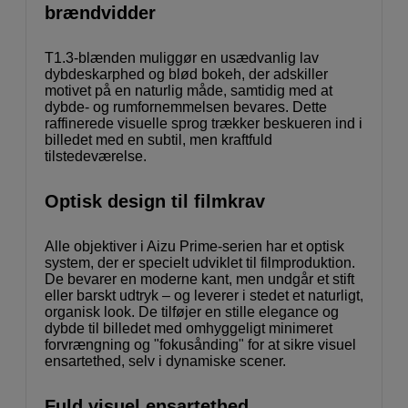
brændvidder
T1.3-blænden muliggør en usædvanlig lav
dybdeskarphed og blød bokeh, der adskiller
motivet på en naturlig måde, samtidig med at
dybde- og rumfornemmelsen bevares. Dette
raffinerede visuelle sprog trækker beskueren ind i
billedet med en subtil, men kraftfuld
tilstedeværelse.
Optisk design til filmkrav
Alle objektiver i Aizu Prime-serien har et optisk
system, der er specielt udviklet til filmproduktion.
De bevarer en moderne kant, men undgår et stift
eller barskt udtryk – og leverer i stedet et naturligt,
organisk look. De tilføjer en stille elegance og
dybde til billedet med omhyggeligt minimeret
forvrængning og "fokusånding" for at sikre visuel
ensartethed, selv i dynamiske scener.
Fuld visuel ensartethed