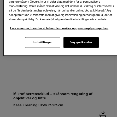
partnere såsom Google, hvor vi deler data med dem for at personalisere
markedsføring. Vores mål er altid at vise dig det indhold, du virkelig er interesseret i,
så du får den bedst mulige oplevelse, når du handler online. Ved at klikke på "Jeg
accepterer" kan vi fortsætte med at give dig inspiration og personlige tilbud, der er
skræddersyet til dig. Du kan selvfølgelig ændre dine indstillinger når som helst.
Læs mere om, hvordan vi behandler cookies og personoplysninger her.
Indstillinger
Jeg godkender
Mikrofiberrenseklud – skånsom rengøring af
objektiver og filtre
Kase Cleaning Cloth 25x25cm