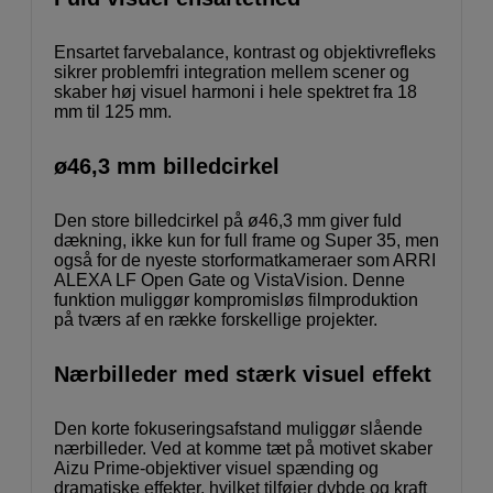
Ensartet farvebalance, kontrast og objektivrefleks
sikrer problemfri integration mellem scener og
skaber høj visuel harmoni i hele spektret fra 18
mm til 125 mm.
ø46,3 mm billedcirkel
Den store billedcirkel på ø46,3 mm giver fuld
dækning, ikke kun for full frame og Super 35, men
også for de nyeste storformatkameraer som ARRI
ALEXA LF Open Gate og VistaVision. Denne
funktion muliggør kompromisløs filmproduktion
på tværs af en række forskellige projekter.
Nærbilleder med stærk visuel effekt
Den korte fokuseringsafstand muliggør slående
nærbilleder. Ved at komme tæt på motivet skaber
Aizu Prime-objektiver visuel spænding og
dramatiske effekter, hvilket tilføjer dybde og kraft