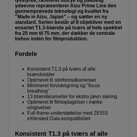
lysstyrke, raffineret udtryk og pålidelig
ydeevne repræsenterer Aizu Prime Line den
gennemprøvede teknologi og kvalitet fra
"Made in Aizu, Japan" – og sætter en ny
standard. Serien består af 8 objektiver med en
ensartet T1.3-blænde på tværs af hele spektret
fra 25 mm til 75 mm, der dækker de centrale
behov inden for filmproduktion.
Fordele
Konsistent T1.3 på tværs af alle
brændvidder
Optimeret til storformatkameraer
Minimeret forvrængning og "focus
breathing"
13 blændelameller for ekstra jævn sløring
Optimeret til filmoptagelser i mørke
omgivelser
Full-frame-understøttelse med ZEISS
eXtended Data-kompatibilitet
Konsistent T1.3 på tværs af alle