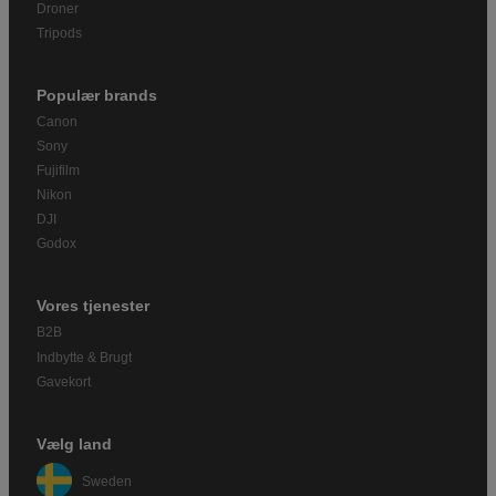
Droner
Tripods
Populær brands
Canon
Sony
Fujifilm
Nikon
DJI
Godox
Vores tjenester
B2B
Indbytte & Brugt
Gavekort
Vælg land
Sweden