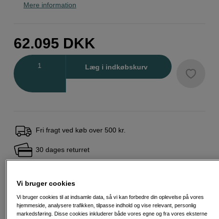
Mere information
62.095
DKK
Antal
Læg i indkøbskurv
Fri fragt ved køb over 500 kr.
30 dages returret
Personlig service og ekspertrådgivning
Vi bruger cookies
Vi bruger cookies til at indsamle data, så vi kan forbedre din oplevelse på vores
hjemmeside, analysere trafikken, tilpasse indhold og vise relevant, personlig
Passende tilbehør
Se flere tilbehør
markedsføring. Disse cookies inkluderer både vores egne og fra vores eksterne