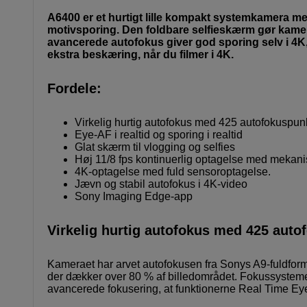
A6400 er et hurtigt lille kompakt systemkamera me
motivsporing. Den foldbare selfieskærm gør kameraet
avancerede autofokus giver god sporing selv i 4K,
ekstra beskæring, når du filmer i 4K.
Fordele:
Virkelig hurtig autofokus med 425 autofokuspun
Eye-AF i realtid og sporing i realtid
Glat skærm til vlogging og selfies
Høj 11/8 fps kontinuerlig optagelse med mekani
4K-optagelse med fuld sensoroptagelse.
Jævn og stabil autofokus i 4K-video
Sony Imaging Edge-app
Virkelig hurtig autofokus med 425 auto
Kameraet har arvet autofokusen fra Sonys A9-fuldfor
der dækker over 80 % af billedområdet. Fokussystemet f
avancerede fokusering, at funktionerne Real Time Ey