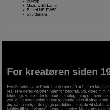
Øjekop
Micro-USB-kabel
Batteri NP-FW50
Skulderrem
For kreatøren siden 1
Hos Scandinavian Photo har vi i over 40 år hjulpet kreativ
realisere deres visioner inden for fotografi, lyd, video, film,
teknologi. Vi brænder for både teknologien og de mennesker
ved, at de rette værktøjer kan forvandle idéer til virkelighed, 
dig, så du vælger de rigtige produkter til det, du vil skabe. 
kvalitet tilbyder vi også personlig service. Med vores eksp