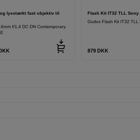
og lysstærkt fast objektiv til
Flash Kit IT32 TLL Sony
Godox Flash Kit IT32 TLL
16mm f/1,4 DC DN Contemporary
 E
DKK
879
DKK