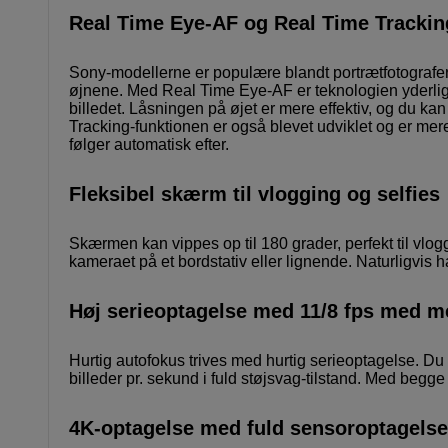
Real Time Eye-AF og Real Time Trackin
Sony-modellerne er populære blandt portrætfotografer
øjnene. Med Real Time Eye-AF er teknologien yderliger
billedet. Låsningen på øjet er mere effektiv, og du k
Tracking-funktionen er også blevet udviklet og er mer
følger automatisk efter.
Fleksibel skærm til vlogging og selfies
Skærmen kan vippes op til 180 grader, perfekt til vl
kameraet på et bordstativ eller lignende. Naturligvis
Høj serieoptagelse med 11/8 fps med m
Hurtig autofokus trives med hurtig serieoptagelse. Du
billeder pr. sekund i fuld støjsvag-tilstand. Med begg
4K-optagelse med fuld sensoroptagelse