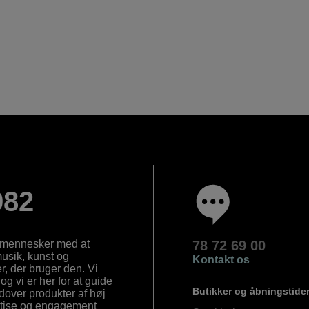
982
e mennesker med at
78 72 69 00
 musik, kunst og
Kontakt os
, der bruger den. Vi
og vi er her for at guide
Butikker og åbningstide
Udover produkter af høj
ertise og engagement