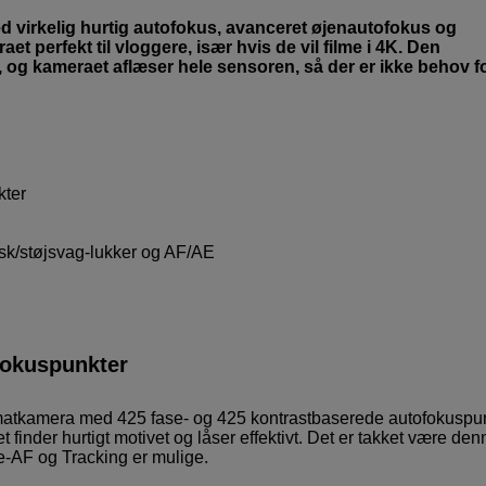
d virkelig hurtig autofokus, avanceret øjenautofokus og
 perfekt til vloggere, især hvis de vil filme i 4K. Den
 og kameraet aflæser hele sensoren, så der er ikke behov f
kter
sk/støjsvag-lukker og AF/AE
fokuspunkter
matkamera med 425 fase- og 425 kontrastbaserede autofokuspun
inder hurtigt motivet og låser effektivt. Det er takket være den
e-AF og Tracking er mulige.