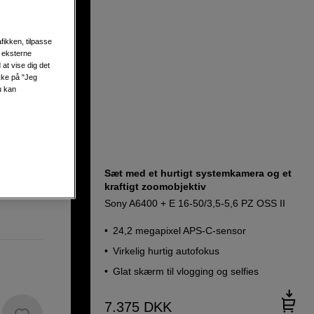
fikken, tilpasse
s eksterne
at vise dig det
hverdage
ikke på "Jeg
u kan
Sæt med et hurtigt systemkamera og et
kraftigt zoomobjektiv
Sony A6400 + E 16-50/3,5-5,6 PZ OSS II
24,2 megapixel APS-C-sensor
Virkelig hurtig autofokus
Glat skærm til vlogging og selfies
7.375
DKK