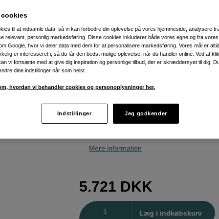
hurtig autofokus
 cookies
Sony
A6400 Body
kies til at indsamle data, så vi kan forbedre din oplevelse på vores hjemmeside, analysere tra
ise relevant, personlig markedsføring. Disse cookies inkluderer både vores egne og fra vore
m Google, hvor vi deler data med dem for at personalisere markedsføring. Vores mål er altid 
Weblager
:
Forventet levering ca. 9-13 
irkelig er interesseret i, så du får den bedst mulige oplevelse, når du handler online. Ved at kl
efter bestilling
an vi fortsætte med at give dig inspiration og personlige tilbud, der er skræddersyet til dig. D
ændre dine indstillinger når som helst.
København
:
Vis lagersaldo
m, hvordan vi behandler cookies og personoplysninger her.
24,2 megapixel APS-C-sensor
Indstillinger
Jeg godkender
Virkelig hurtig autofokus
Glat skærm til vlogging og selfies
Mere information
5.721
DKK
Antal
Læg i indkøbskurv