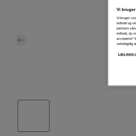
Vi bruger
Vi bruger coo
indhold og v
partnere såso
indhold, du v
accepterer" k
selvfølgelig 
Læs mere o