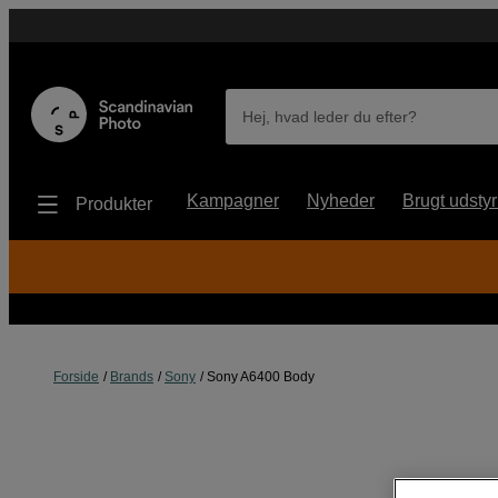
Hej, hvad leder du efter?
Kampagner
Nyheder
Brugt udstyr
Produkter
Forside
Brands
Sony
Sony A6400 Body