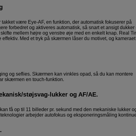
g
 takket være Eye-AF, en funktion, der automatisk fokuserer på
e forbedret og aktiveres automatisk, så snart et ansigt dukker 
an skifte mellem højre og venstre øje med en enkelt knap. Real T
e effektiv. Med et tryk på skærmen låser du motivet, og kameraet
ogging og seflies. Skærmen kan vinkles opad, så du kan montere
 har skærmen en touch-funktion.
ekanisk/støjsvag-lukker og AF/AE.
 kan få op til 11 billeder pr. sekund med den mekaniske lukker o
e teknologier arbejder autofokus og eksponeringsmåling kontinuer
.