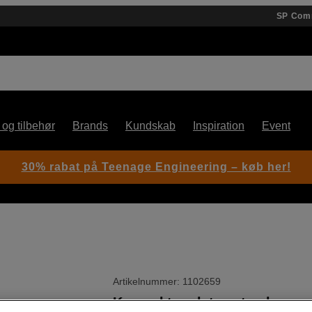
SP Com
 og tilbehør
Brands
Kundskab
Inspiration
Event
30% rabat på Teenage Engineering – køb her!
Artikelnummer: 1102659
Kompakt og let systemkamer