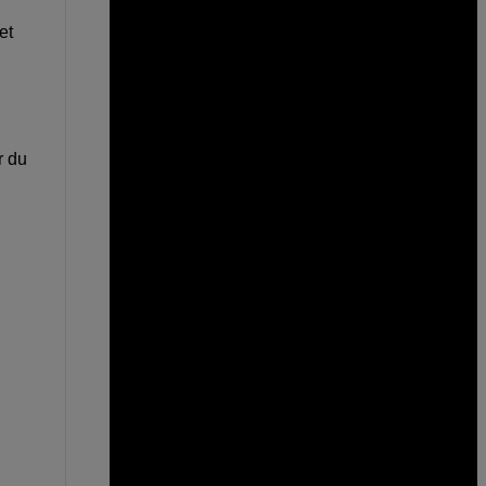
et
r du