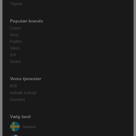
Tripods
Populær brands
Canon
Sony
Fujifilm
Nikon
DJI
Godox
Vores tjenester
B2B
Indbytte & Brugt
Gavekort
Vælg land
Sweden