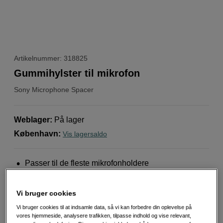
Artikelnummer: 318825
Gummihylster til mikrofon
Sony
Microphone Spacer
Weblager
:
På lager
København
:
Vis lagersaldo
Passer til de fleste mikrofonholdere
Fremstillet i slidstærk plast
Nem at montere og fjerne
Vi bruger cookies
Mere information
Vi bruger cookies til at indsamle data, så vi kan forbedre din oplevelse på
vores hjemmeside, analysere trafikken, tilpasse indhold og vise relevant,