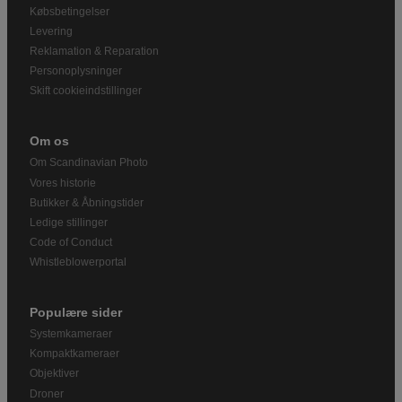
Købsbetingelser
Levering
Reklamation & Reparation
Personoplysninger
Skift cookieindstillinger
Om os
Om Scandinavian Photo
Vores historie
Butikker & Åbningstider
Ledige stillinger
Code of Conduct
Whistleblowerportal
Populære sider
Systemkameraer
Kompaktkameraer
Objektiver
Droner