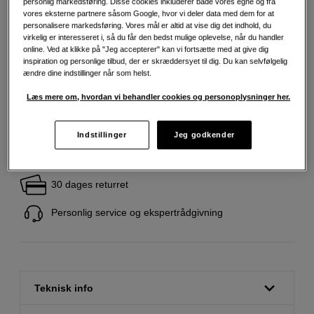
personlig markedsføring. Disse cookies inkluderer både vores egne og fra
vores eksterne partnere såsom Google, hvor vi deler data med dem for at
299
DKK
personalisere markedsføring. Vores mål er altid at vise dig det indhold, du
virkelig er interesseret i, så du får den bedst mulige oplevelse, når du handler
online. Ved at klikke på "Jeg accepterer" kan vi fortsætte med at give dig
Antal
inspiration og personlige tilbud, der er skræddersyet til dig. Du kan selvfølgelig
Læg i indkøbskurv
ændre dine indstillinger når som helst.
Læs mere om, hvordan vi behandler cookies og personoplysninger her.
Indstillinger
Jeg godkender
Fri fragt ved køb over 500 kr.
30 dages returret
Personlig service og ekspertrådgivning
Teknisk info