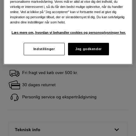
personalisere markedsføring. Vores mål er altid at vise dig det indhold, du
virkelig er interesseret i, så du får den bedst mulige oplevelse, når du handler
online. Ved at klikke på "Jeg accepterer" kan vi fortsætte med at give dig
159
DKK
inspiration og personlige tilbud, der er skræddersyet til dig. Du kan selvfølgelig
ændre dine indstillinger når som helst.
Antal
Læs mere om, hvordan vi behandler cookies og personoplysninger her.
Læg i indkøbskurv
Indstillinger
Jeg godkender
Fri fragt ved køb over 500 kr.
30 dages returret
Personlig service og ekspertrådgivning
Teknisk info