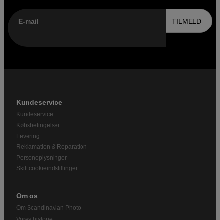
E-mail
TILMELD
Kundeservice
Kundeservice
Købsbetingelser
Levering
Reklamation & Reparation
Personoplysninger
Skift cookieindstillinger
Om os
Om Scandinavian Photo
Vores historie