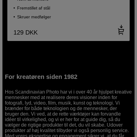
Fremstillet af stål
Skruer medfølger
129
DKK
For kreatøren siden 1982
Hos Scandinavian Photo har vi i over 40 år hjulpet kreative
mennesker med at realisere deres visioner inden for
fotografi, lyd, video, film, musik, kunst og teknologi. Vi
brænder for både teknologien og de mennesker, der
bruger den. Vi ved, at de rette værktøjer kan forvandle
idéer til virkelighed, og vi er her for at guide dig, så du
vælger de rigtige produkter til det, du vil skabe. Udover
produkter af høj kvalitet tilbyder vi også personlig service.
Med vores ekspertise og engagement sikrer vi, at du får