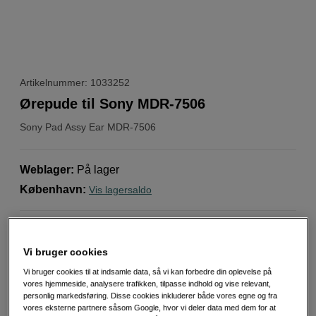
Artikelnummer: 1033252
Ørepude til Sony MDR-7506
Sony
Pad Assy Ear MDR-7506
Weblager
:
På lager
København
:
Vis lagersaldo
Ekstra pude til hovedtelefoner som
erstatning/reservedel
Vi bruger cookies
Passer til Sony MDR-7506
Vi bruger cookies til at indsamle data, så vi kan forbedre din oplevelse på
Sælges enkeltvis
vores hjemmeside, analysere trafikken, tilpasse indhold og vise relevant,
personlig markedsføring. Disse cookies inkluderer både vores egne og fra
Mere information
vores eksterne partnere såsom Google, hvor vi deler data med dem for at