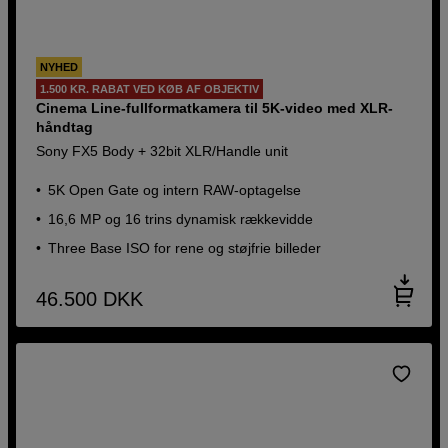
NYHED
1.500 KR. RABAT VED KØB AF OBJEKTIV
Cinema Line-fullformatkamera til 5K-video med XLR-
håndtag
Sony FX5 Body + 32bit XLR/Handle unit
5K Open Gate og intern RAW-optagelse
16,6 MP og 16 trins dynamisk rækkevidde
Three Base ISO for rene og støjfrie billeder
46.500
DKK