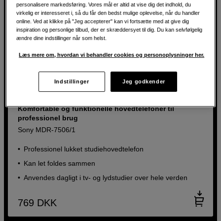
personalisere markedsføring. Vores mål er altid at vise dig det indhold, du
virkelig er interesseret i, så du får den bedst mulige oplevelse, når du handler
online. Ved at klikke på "Jeg accepterer" kan vi fortsætte med at give dig
inspiration og personlige tilbud, der er skræddersyet til dig. Du kan selvfølgelig
ændre dine indstillinger når som helst.
Læs mere om, hvordan vi behandler cookies og personoplysninger her.
Indstillinger
Jeg godkender
BACK TO WORK
Komfortable og funktionelle hovedtelefoner til
professionel brug
Sony MDR-7506/1
Professionel lukket studiehovedtelefon
Kan let foldes sammen
Anvendes dagligt i tv- og lydstudier over hele verden
769
DKK