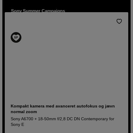
Sony Summer Campaigns
Op til 3.000 DKK tilbage på udvalgte produkter
Køb nu
Kompakt kamera med avanceret autofokus og jævn
normal zoom
Sony A6700 + 18-50mm f/2,8 DC DN Contemporary for
Sony E