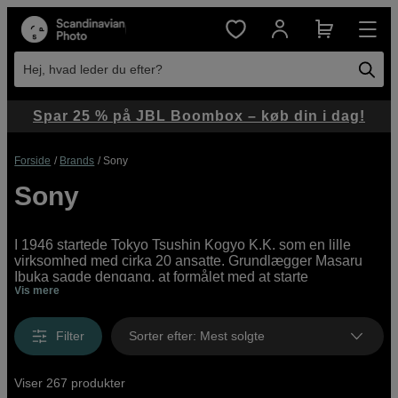
Hej, hvad leder du efter?
Spar 25 % på JBL Boombox – køb din i dag!
Forside
Brands
Sony
Sony
I 1946 startede Tokyo Tsushin Kogyo K.K. som en lille
virksomhed med cirka 20 ansatte. Grundlægger Masaru
Ibuka sagde dengang, at formålet med at starte
Vis mere
virksomheden var at "etablere en ideel fabrik der
understreger en ånd af frihed og åbenhed, og som gennem
teknologi vil bidrage til japansk kultur".
Filter
Sorter efter
:
Mest solgte
Idag er Sony en af verdens største producenter af
kameraudrustning og forbrugerelektronik.
Viser 267 produkter