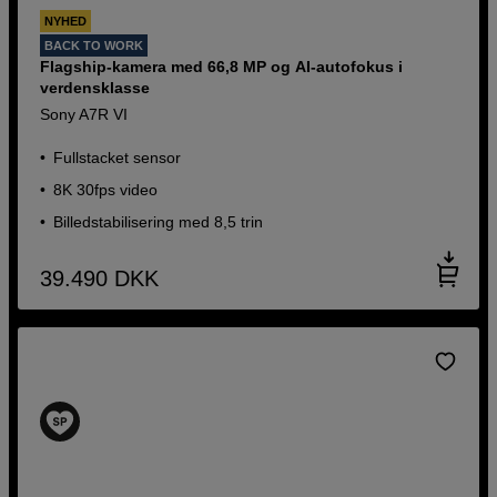
NYHED
BACK TO WORK
Flagship-kamera med 66,8 MP og AI-autofokus i
verdensklasse
Sony A7R VI
Fullstacket sensor
8K 30fps video
Billedstabilisering med 8,5 trin
39.490
DKK