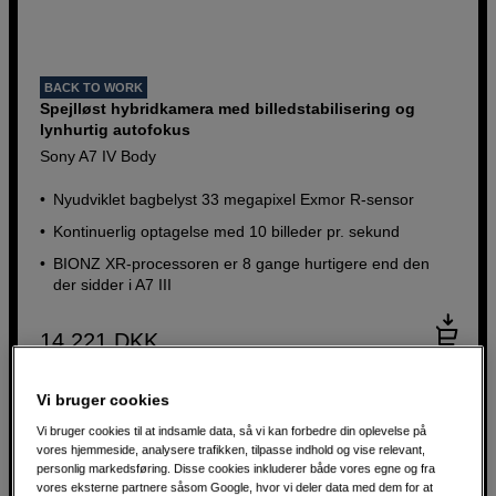
BACK TO WORK
Spejlløst hybridkamera med billedstabilisering og
lynhurtig autofokus
Sony A7 IV Body
Nyudviklet bagbelyst 33 megapixel Exmor R-sensor
Kontinuerlig optagelse med 10 billeder pr. sekund
BIONZ XR-processoren er 8 gange hurtigere end den
der sidder i A7 III
14.221
DKK
Vi bruger cookies
Vi bruger cookies til at indsamle data, så vi kan forbedre din oplevelse på
vores hjemmeside, analysere trafikken, tilpasse indhold og vise relevant,
personlig markedsføring. Disse cookies inkluderer både vores egne og fra
vores eksterne partnere såsom Google, hvor vi deler data med dem for at