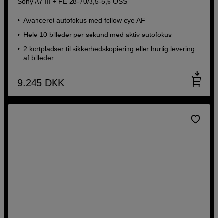
Sony A7 III + FE 28-70/3,5-5,6 OSS
Avanceret autofokus med follow eye AF
Hele 10 billeder per sekund med aktiv autofokus
2 kortpladser til sikkerhedskopiering eller hurtig levering
af billeder
9.245
DKK