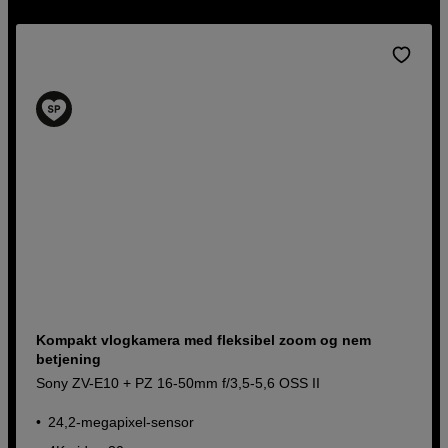
Hos os kan du købe professionelle videokameraer,
systemkameraer, spejlløse systemkameraer,
kompaktkameraer, objektiver, videokameraer,
actionkameraer og tilbehør fra Sony.
Kompakt vlogkamera med fleksibel zoom og nem
betjening
Sony ZV-E10 + PZ 16-50mm f/3,5-5,6 OSS II
24,2-megapixel-sensor