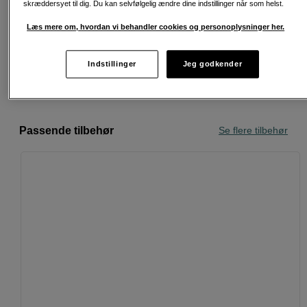
skræddersyet til dig. Du kan selvfølgelig ændre dine indstillinger når som helst.
Fri fragt ved køb over 500 kr.
Læs mere om, hvordan vi behandler cookies og personoplysninger her.
30 dages returret
Indstillinger
Jeg godkender
Personlig service og ekspertrådgivning
Passende tilbehør
Se flere tilbehør