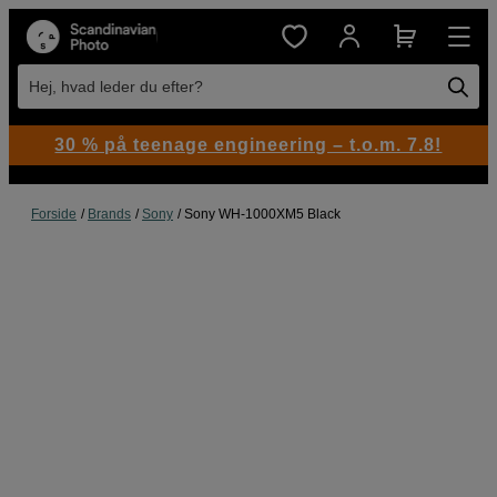
Hej, hvad leder du efter?
30 % på teenage engineering – t.o.m. 7.8!
Forside
Brands
Sony
Sony WH-1000XM5 Black