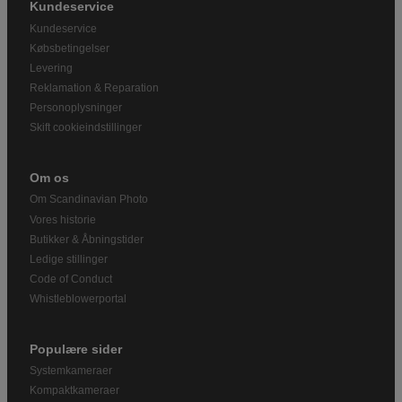
Kundeservice
Kundeservice
Købsbetingelser
Levering
Reklamation & Reparation
Personoplysninger
Skift cookieindstillinger
Om os
Om Scandinavian Photo
Vores historie
Butikker & Åbningstider
Ledige stillinger
Code of Conduct
Whistleblowerportal
Populære sider
Systemkameraer
Kompaktkameraer