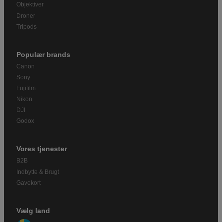
Objektiver
Droner
Tripods
Populær brands
Canon
Sony
Fujifilm
Nikon
DJI
Godox
Vores tjenester
B2B
Indbytte & Brugt
Gavekort
Vælg land