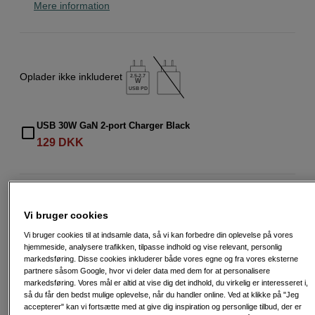
Mere information
Oplader ikke inkluderet
2.5-2.7
W
USB PD
USB 30W GaN 2-port Charger Black
129
DKK
2.190
DKK
Vi bruger cookies
Antal
Læg i indkøbskurv
Vi bruger cookies til at indsamle data, så vi kan forbedre din oplevelse på vores
hjemmeside, analysere trafikken, tilpasse indhold og vise relevant, personlig
markedsføring. Disse cookies inkluderer både vores egne og fra vores eksterne
partnere såsom Google, hvor vi deler data med dem for at personalisere
markedsføring. Vores mål er altid at vise dig det indhold, du virkelig er interesseret i,
så du får den bedst mulige oplevelse, når du handler online. Ved at klikke på "Jeg
accepterer" kan vi fortsætte med at give dig inspiration og personlige tilbud, der er