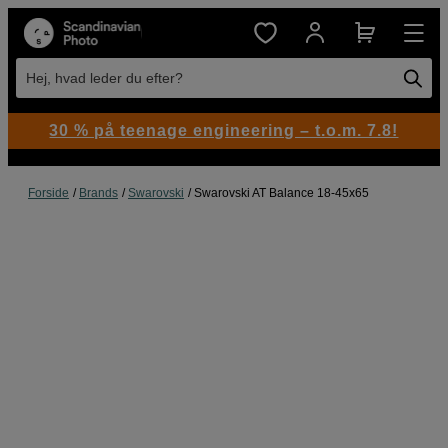
Hej, hvad leder du efter?
30 % på teenage engineering – t.o.m. 7.8!
Forside
Brands
Swarovski
Swarovski AT Balance 18-45x65