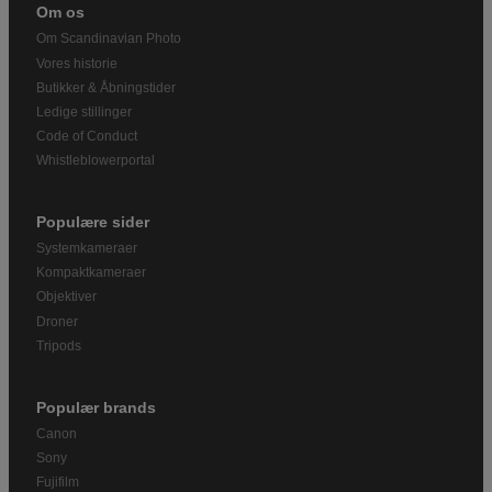
Om os
Om Scandinavian Photo
Vores historie
Butikker & Åbningstider
Ledige stillinger
Code of Conduct
Whistleblowerportal
Populære sider
Systemkameraer
Kompaktkameraer
Objektiver
Droner
Tripods
Populær brands
Canon
Sony
Fujifilm