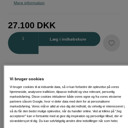
Mere information
27.100
DKK
Antal
Læg i indkøbskurv
Fri fragt ved køb over 500 kr.
Vi bruger cookies
30 dages returret
Vi bruger cookies til at indsamle data, så vi kan forbedre din oplevelse på vores
hjemmeside, analysere trafikken, tilpasse indhold og vise relevant, personlig
markedsføring. Disse cookies inkluderer både vores egne og fra vores eksterne
Personlig service og ekspertrådgivning
partnere såsom Google, hvor vi deler data med dem for at personalisere
markedsføring. Vores mål er altid at vise dig det indhold, du virkelig er interesseret i,
så du får den bedst mulige oplevelse, når du handler online. Ved at klikke på "Jeg
accepterer" kan vi fortsætte med at give dig inspiration og personlige tilbud, der er
skræddersyet til dig. Du kan selvfølgelig ændre dine indstillinger når som helst.
Passende tilbehør
Se flere tilbehør