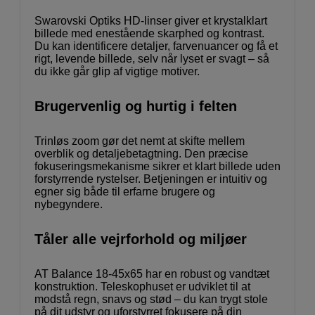
Swarovski Optiks HD-linser giver et krystalklart
billede med enestående skarphed og kontrast.
Du kan identificere detaljer, farvenuancer og få et
rigt, levende billede, selv når lyset er svagt – så
du ikke går glip af vigtige motiver.
Brugervenlig og hurtig i felten
Trinløs zoom gør det nemt at skifte mellem
overblik og detaljebetagtning. Den præcise
fokuseringsmekanisme sikrer et klart billede uden
forstyrrende rystelser. Betjeningen er intuitiv og
egner sig både til erfarne brugere og
nybegyndere.
Tåler alle vejrforhold og miljøer
AT Balance 18-45x65 har en robust og vandtæt
konstruktion. Teleskophuset er udviklet til at
modstå regn, snavs og stød – du kan trygt stole
på dit udstyr og uforstyrret fokusere på din