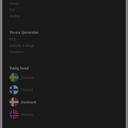
Nikon
DJI
Godox
Vores tjenester
B2B
Indbytte & Brugt
Gavekort
Vælg land
Sweden
Finland
Denmark
Norway