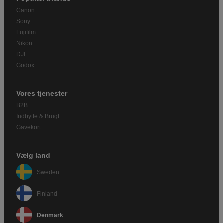
Canon
Sony
Fujifilm
Nikon
DJI
Godox
Vores tjenester
B2B
Indbytte & Brugt
Gavekort
Vælg land
Sweden
Finland
Denmark