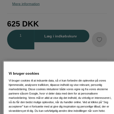
Mere information
625
DKK
Antal
Læg i indkøbskurv
Fri fragt ved køb over 500 kr.
Vi bruger cookies
30 dages returret
Vi bruger cookies til at indsamle data, så vi kan forbedre din oplevelse på vores
hjemmeside, analysere trafikken, tilpasse indhold og vise relevant, personlig
Personlig service og ekspertrådgivning
markedsføring. Disse cookies inkluderer både vores egne og fra vores eksterne
partnere såsom Google, hvor vi deler data med dem for at personalisere
markedsføring. Vores mål er altid at vise dig det indhold, du virkelig er interesseret i,
så du får den bedst mulige oplevelse, når du handler online. Ved at klikke på "Jeg
accepterer" kan vi fortsætte med at give dig inspiration og personlige tilbud, der er
skræddersyet til dig. Du kan selvfølgelig ændre dine indstillinger når som helst.
Passende tilbehør
Se flere tilbehør