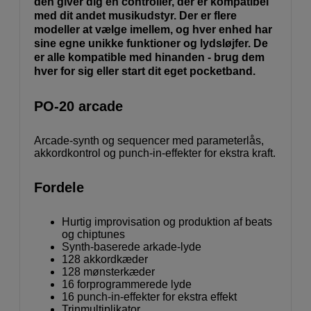
den giver dig en controller, der er kompatibel
med dit andet musikudstyr. Der er flere
modeller at vælge imellem, og hver enhed har
sine egne unikke funktioner og lydsløjfer. De
er alle kompatible med hinanden - brug dem
hver for sig eller start dit eget pocketband.
PO-20 arcade
Arcade-synth og sequencer med parameterlås,
akkordkontrol og punch-in-effekter for ekstra kraft.
Fordele
Hurtig improvisation og produktion af beats
og chiptunes
Synth-baserede arkade-lyde
128 akkordkæder
128 mønsterkæder
16 forprogrammerede lyde
16 punch-in-effekter for ekstra effekt
Trinmultiplikator