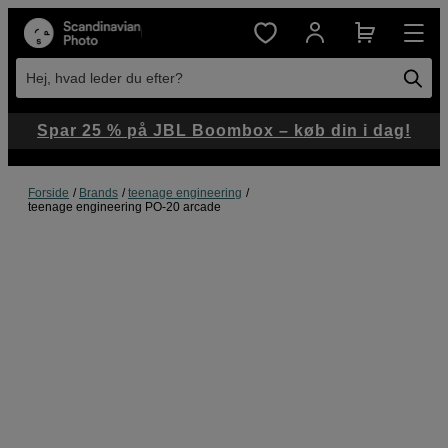
Hej, hvad leder du efter?
Spar 25 % på JBL Boombox – køb din i dag!
Forside
Brands
teenage engineering
teenage engineering PO-20 arcade