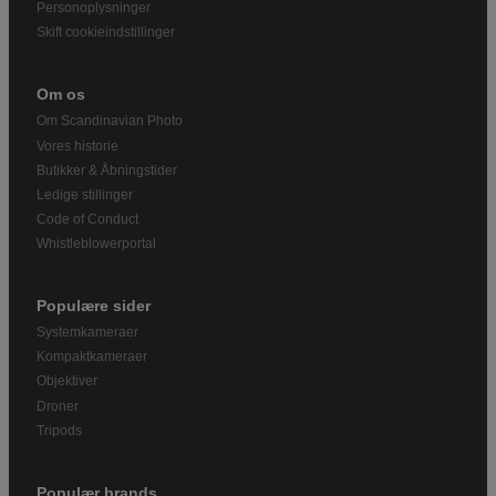
Personoplysninger
Skift cookieindstillinger
Om os
Om Scandinavian Photo
Vores historie
Butikker & Åbningstider
Ledige stillinger
Code of Conduct
Whistleblowerportal
Populære sider
Systemkameraer
Kompaktkameraer
Objektiver
Droner
Tripods
Populær brands