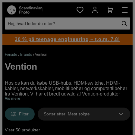
Hej, hvad leder du efter?
30 % på teenage engineering – t.o.m. 7.8!
Forside
Brands
Vention
Vention
Hos os kan du købe USB-hubs, HDMI-switche, HDMI-
kabler, netværkskabler, mobiltilbehør og computertilbehør
fra Vention. Vi har et bredt udvalg af Vention-produkter
Vis mere
online og i vores butikker, fra prisbillige begyndermodeller
til professionelt high-end tilbehør.
Filter
Sorter efter
:
Mest solgte
Viser 50 produkter