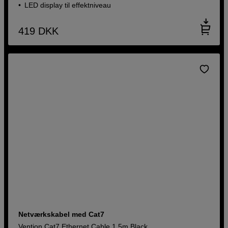
LED display til effektniveau
419
DKK
Netværkskabel med Cat7
Vention Cat7 Ethernet Cable 1,5m Black