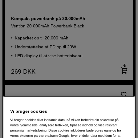
Kompakt powerbank på 20.000mAh
Vention 20 000mAh Powerbank Black
Kapacitet op til 20.000 mAh
Understøttelse af PD op til 20W
LED display til at vise batteriniveau
269
DKK
Vi bruger cookies
Vi bruger cookies til at indsamle data, så vi kan forbedre din oplevelse på
vores hjemmeside, analysere trafikken, tilpasse indhold og vise relevant,
personlig markedsføring. Disse cookies inkluderer både vores egne og fra
vores eksterne partnere såsom Google, hvor vi deler data med dem for at