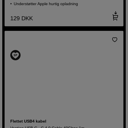
Understøtter Apple hurtig opladning
129
DKK
Flettet USB4 kabel
Vention USB-C - C 4.0 Cable 40Gbps 1m