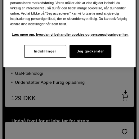
personalisere markedsføring. Vores mål er altid at vise dig det indhold, du
virkelig er interesseret i, så du får den bedst mulige oplevelse, når du handler
online. Ved at klikke på "Jeg accepterer" kan vi fortsætte med at give dig
inspiration og personlige tilbud, der er skræddersyet til dig. Du kan selvfølgelig
ændre dine indstillinger når som helst.
Læs mere om, hvordan vi behandler cookies og personoplysninger her.
Vægoplader med USB-A og USB-C
Indstillinger
Jeg godkender
Vention USB 30W GaN 2-port Charger White
Strømforsyning op til 30W PD
GaN-teknologi
Understøtter Apple hurtig opladning
129
DKK
Undgå frygt for at løbe tør for strøm
Pålidelig opladning, når du har mest brug for det