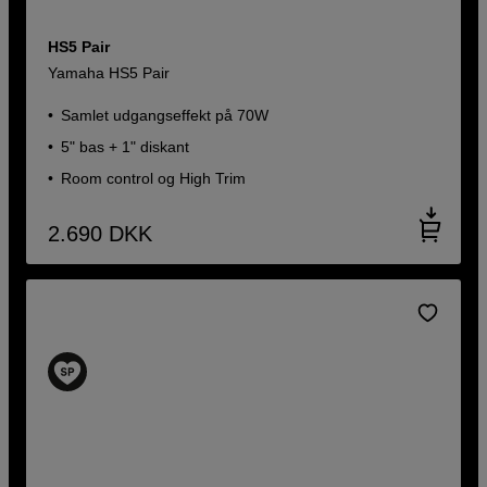
HS5 Pair
Yamaha HS5 Pair
Samlet udgangseffekt på 70W
5" bas + 1" diskant
Room control og High Trim
2.690
DKK