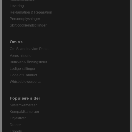
Levering
Reklamation & Reparation
Personoplysninger
Skift cookieindstillinger
Om os
Om Scandinavian Photo
Vores historie
Butikker & Åbningstider
Ledige stillinger
Code of Conduct
Whistleblowerportal
Populære sider
Systemkameraer
Kompaktkameraer
Objektiver
Droner
Tripods