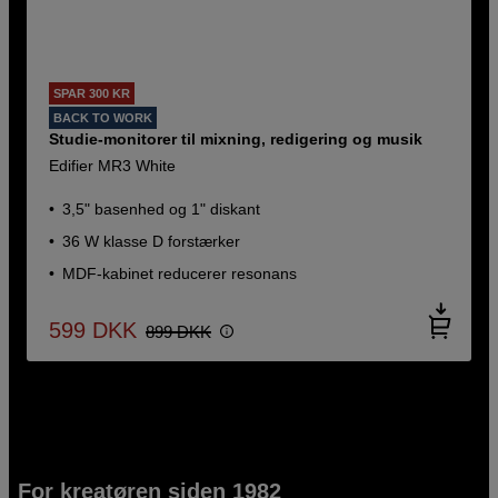
SPAR 300 KR
BACK TO WORK
Studie-monitorer til mixning, redigering og musik
Edifier MR3 White
3,5" basenhed og 1" diskant
36 W klasse D forstærker
MDF-kabinet reducerer resonans
599
DKK
899
DKK
For kreatøren siden 1982