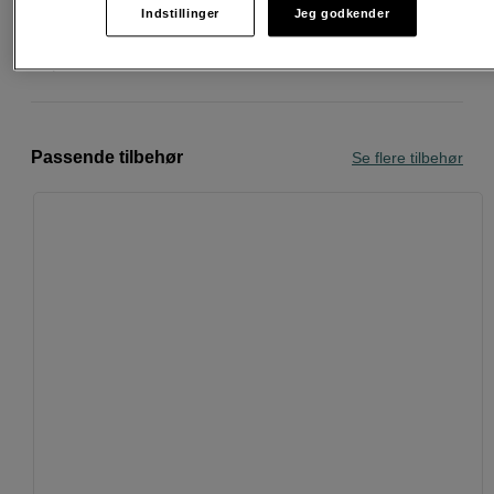
30 dages returret
Indstillinger
Jeg godkender
Personlig service og ekspertrådgivning
Passende tilbehør
Se flere tilbehør