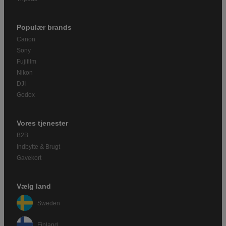
Populær brands
Canon
Sony
Fujifilm
Nikon
DJI
Godox
Vores tjenester
B2B
Indbytte & Brugt
Gavekort
Vælg land
Sweden
Finland