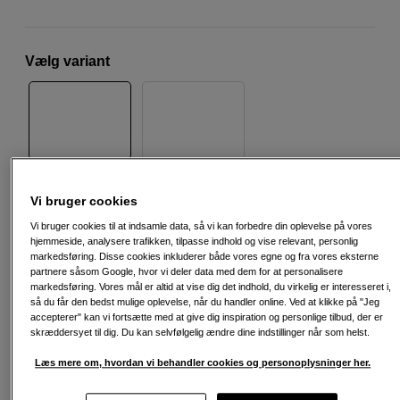
Vælg variant
Vi bruger cookies
1.740
DKK
Vi bruger cookies til at indsamle data, så vi kan forbedre din oplevelse på vores
hjemmeside, analysere trafikken, tilpasse indhold og vise relevant, personlig
Antal
Læg i indkøbskurv
markedsføring. Disse cookies inkluderer både vores egne og fra vores eksterne
partnere såsom Google, hvor vi deler data med dem for at personalisere
markedsføring. Vores mål er altid at vise dig det indhold, du virkelig er interesseret i,
så du får den bedst mulige oplevelse, når du handler online. Ved at klikke på "Jeg
accepterer" kan vi fortsætte med at give dig inspiration og personlige tilbud, der er
skræddersyet til dig. Du kan selvfølgelig ændre dine indstillinger når som helst.
Læs mere om, hvordan vi behandler cookies og personoplysninger her.
Fri fragt ved køb over 500 kr.