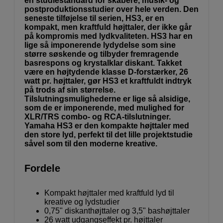
en studiestandard for skabere, musik- og
postproduktionsstudier over hele verden. Den
seneste tilføjelse til serien, HS3, er en
kompakt, men kraftfuld højttaler, der ikke går
på kompromis med lydkvaliteten. HS3 har en
lige så imponerende lydydelse som sine
større søskende og tilbyder fremragende
basrespons og krystalklar diskant. Takket
være en højtydende klasse D-forstærker, 26
watt pr. højttaler, gør HS3 et kraftfuldt indtryk
på trods af sin størrelse.
Tilslutningsmulighederne er lige så alsidige,
som de er imponerende, med mulighed for
XLR/TRS combo- og RCA-tilslutninger.
Yamaha HS3 er den kompakte højttaler med
den store lyd, perfekt til det lille projektstudie
såvel som til den moderne kreative.
Fordele
Kompakt højttaler med kraftfuld lyd til
kreative og lydstudier
0,75" diskanthøjttaler og 3,5" bashøjttaler
26 watt udgangseffekt pr. højttaler