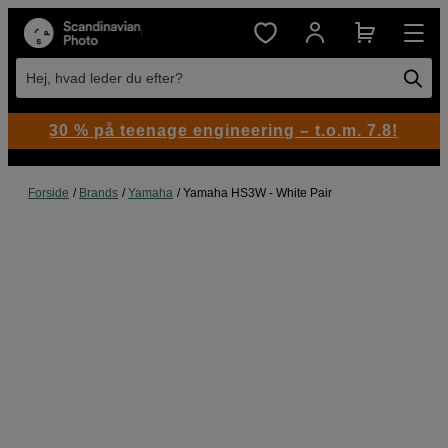
Hej, hvad leder du efter?
30 % på teenage engineering – t.o.m. 7.8!
Forside
Brands
Yamaha
Yamaha HS3W - White Pair