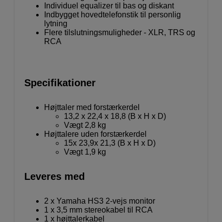
Individuel equalizer til bas og diskant
Indbygget hovedtelefonstik til personlig
lytning
Flere tilslutningsmuligheder - XLR, TRS og
RCA
Specifikationer
Højttaler med forstærkerdel
13,2 x 22,4 x 18,8 (B x H x D)
Vægt 2,8 kg
Højttalere uden forstærkerdel
15x 23,9x 21,3 (B x H x D)
Vægt 1,9 kg
Leveres med
2 x Yamaha HS3 2-vejs monitor
1 x 3,5 mm stereokabel til RCA
1 x højttalerkabel