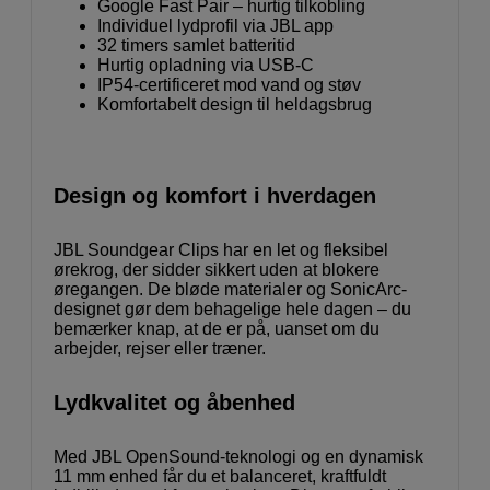
Google Fast Pair – hurtig tilkobling
Individuel lydprofil via JBL app
32 timers samlet batteritid
Hurtig opladning via USB-C
IP54-certificeret mod vand og støv
Komfortabelt design til heldagsbrug
Design og komfort i hverdagen
JBL Soundgear Clips har en let og fleksibel
ørekrog, der sidder sikkert uden at blokere
øregangen. De bløde materialer og SonicArc-
designet gør dem behagelige hele dagen – du
bemærker knap, at de er på, uanset om du
arbejder, rejser eller træner.
Lydkvalitet og åbenhed
Med JBL OpenSound-teknologi og en dynamisk
11 mm enhed får du et balanceret, kraftfuldt