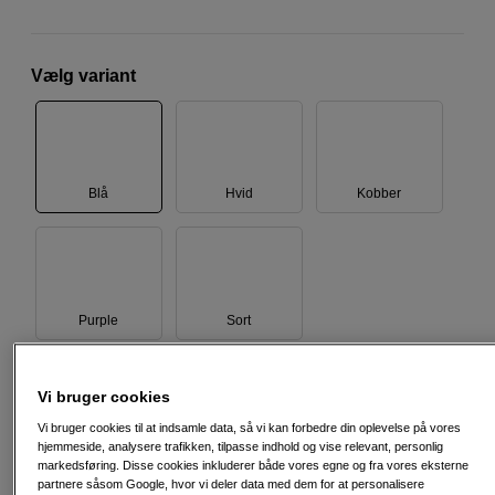
Vælg variant
Blå
Hvid
Kobber
Purple
Sort
Vi bruger cookies
999
DKK
Vi bruger cookies til at indsamle data, så vi kan forbedre din oplevelse på vores
hjemmeside, analysere trafikken, tilpasse indhold og vise relevant, personlig
Antal
Læg i indkøbskurv
markedsføring. Disse cookies inkluderer både vores egne og fra vores eksterne
partnere såsom Google, hvor vi deler data med dem for at personalisere