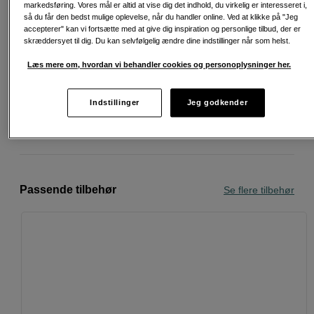
markedsføring. Vores mål er altid at vise dig det indhold, du virkelig er interesseret i,
så du får den bedst mulige oplevelse, når du handler online. Ved at klikke på "Jeg
accepterer" kan vi fortsætte med at give dig inspiration og personlige tilbud, der er
skræddersyet til dig. Du kan selvfølgelig ændre dine indstillinger når som helst.
Læs mere om, hvordan vi behandler cookies og personoplysninger her.
Fri fragt ved køb over 500 kr.
30 dages returret
Indstillinger
Jeg godkender
Personlig service og ekspertrådgivning
Passende tilbehør
Se flere tilbehør