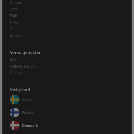
Canon
Sony
Fujifilm
Nikon
DJI
Godox
Vores tjenester
B2B
Indbytte & Brugt
Gavekort
Vælg land
Sweden
Finland
Denmark