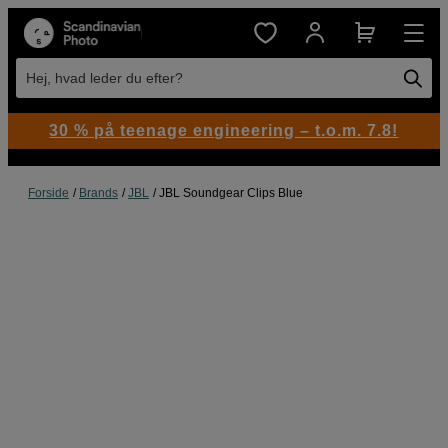
Hej, hvad leder du efter?
30 % på teenage engineering – t.o.m. 7.8!
Forside
Brands
JBL
JBL Soundgear Clips Blue