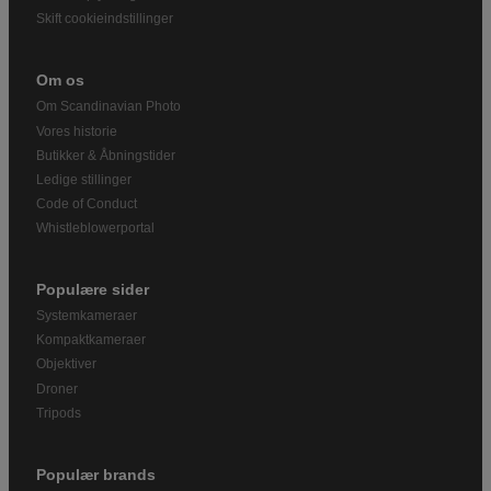
Skift cookieindstillinger
Om os
Om Scandinavian Photo
Vores historie
Butikker & Åbningstider
Ledige stillinger
Code of Conduct
Whistleblowerportal
Populære sider
Systemkameraer
Kompaktkameraer
Objektiver
Droner
Tripods
Populær brands