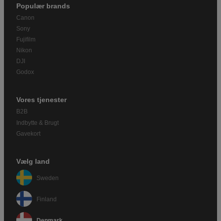
Populær brands
Canon
Sony
Fujifilm
Nikon
DJI
Godox
Vores tjenester
B2B
Indbytte & Brugt
Gavekort
Vælg land
Sweden
Finland
Denmark