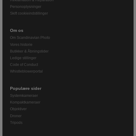
Reklamation & Reparation
Personoplysninger
Skift cookieindstillinger
Om os
Om Scandinavian Photo
Vores historie
Butikker & Åbningstider
Ledige stillinger
Code of Conduct
Whistleblowerportal
Populære sider
Systemkameraer
Kompaktkameraer
Objektiver
Droner
Tripods