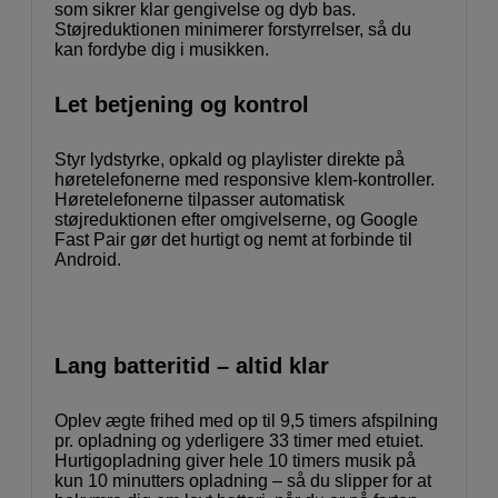
som sikrer klar gengivelse og dyb bas.
Støjreduktionen minimerer forstyrrelser, så du
kan fordybe dig i musikken.
Let betjening og kontrol
Styr lydstyrke, opkald og playlister direkte på
høretelefonerne med responsive klem-kontroller.
Høretelefonerne tilpasser automatisk
støjreduktionen efter omgivelserne, og Google
Fast Pair gør det hurtigt og nemt at forbinde til
Android.
Lang batteritid – altid klar
Oplev ægte frihed med op til 9,5 timers afspilning
pr. opladning og yderligere 33 timer med etuiet.
Hurtigopladning giver hele 10 timers musik på
kun 10 minutters opladning – så du slipper for at