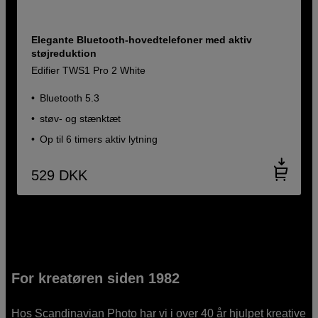
Elegante Bluetooth-hovedtelefoner med aktiv
støjreduktion
Edifier TWS1 Pro 2 White
Bluetooth 5.3
støv- og stænktæt
Op til 6 timers aktiv lytning
529
DKK
For kreatøren siden 1982
Hos Scandinavian Photo har vi i over 40 år hjulpet kreative