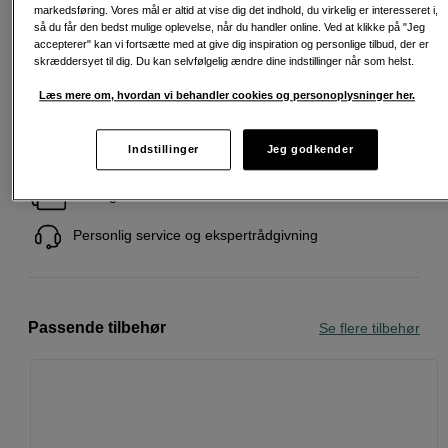
øje med symbolet for flere af vores udvalgte
markedsføring. Vores mål er altid at vise dig det indhold, du virkelig er interesseret i,
favoritter.
så du får den bedst mulige oplevelse, når du handler online. Ved at klikke på "Jeg
accepterer" kan vi fortsætte med at give dig inspiration og personlige tilbud, der er
Læs mere
skræddersyet til dig. Du kan selvfølgelig ændre dine indstillinger når som helst.
Læs mere om, hvordan vi behandler cookies og personoplysninger her.
Indstillinger
Jeg godkender
Fri fragt ved køb over 500 kr.
30 dages returret
Personlig service og ekspertrådgivning
Passende tilbehør
Se flere tilbehør