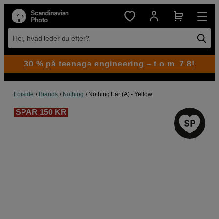
Hej, hvad leder du efter?
30 % på teenage engineering – t.o.m. 7.8!
Forside
Brands
Nothing
Nothing Ear (A) - Yellow
SPAR 150 KR