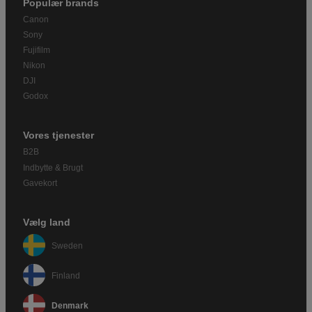
Populær brands
Canon
Sony
Fujifilm
Nikon
DJI
Godox
Vores tjenester
B2B
Indbytte & Brugt
Gavekort
Vælg land
Sweden
Finland
Denmark