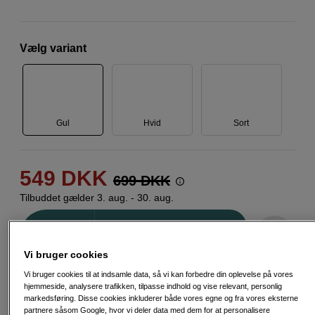
Vælg variant
Gul
Hvid
Sort
549
DKK
699
DKK
Tilbuddet gælder 3. aug. - 30. aug.
Antal
Læg i indkøbskurv
Vi bruger cookies
Vi bruger cookies til at indsamle data, så vi kan forbedre din oplevelse på vores
Vi anbefaler
hjemmeside, analysere trafikken, tilpasse indhold og vise relevant, personlig
markedsføring. Disse cookies inkluderer både vores egne og fra vores eksterne
Dette er et produkt, vi virkelig godt kan lide. Hold
partnere såsom Google, hvor vi deler data med dem for at personalisere