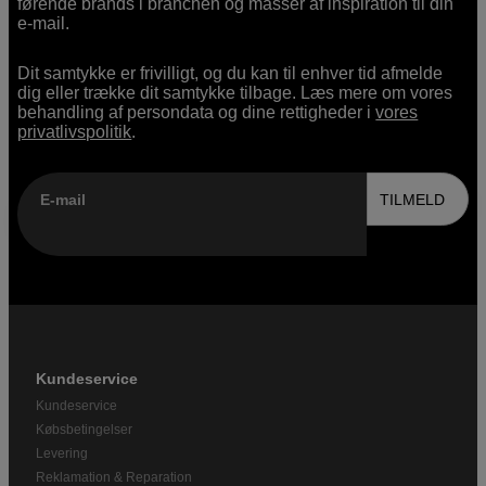
førende brands i branchen og masser af inspiration til din
e-mail.
Dit samtykke er frivilligt, og du kan til enhver tid afmelde
dig eller trække dit samtykke tilbage. Læs mere om vores
behandling af persondata og dine rettigheder i
vores
privatlivspolitik
.
E-mail
TILMELD
Kundeservice
Kundeservice
Købsbetingelser
Levering
Reklamation & Reparation