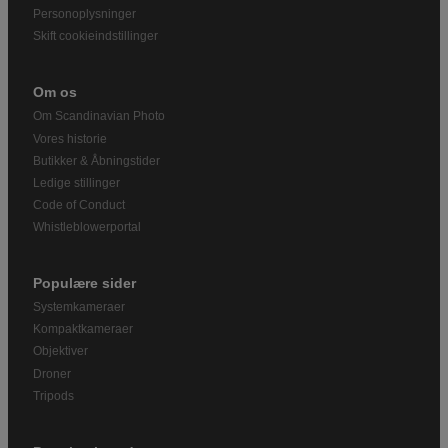
Personoplysninger
Skift cookieindstillinger
Om os
Om Scandinavian Photo
Vores historie
Butikker & Åbningstider
Ledige stillinger
Code of Conduct
Whistleblowerportal
Populære sider
Systemkameraer
Kompaktkameraer
Objektiver
Droner
Tripods