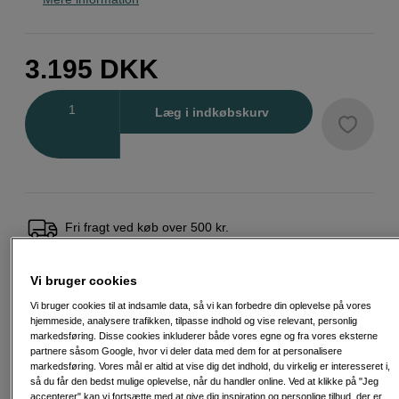
3.195
DKK
Antal
Læg i indkøbskurv
Fri fragt ved køb over 500 kr.
30 dages returret
Vi bruger cookies
Personlig service og ekspertrådgivning
Vi bruger cookies til at indsamle data, så vi kan forbedre din oplevelse på vores
hjemmeside, analysere trafikken, tilpasse indhold og vise relevant, personlig
markedsføring. Disse cookies inkluderer både vores egne og fra vores eksterne
partnere såsom Google, hvor vi deler data med dem for at personalisere
markedsføring. Vores mål er altid at vise dig det indhold, du virkelig er interesseret i,
Passende tilbehør
Se flere tilbehør
så du får den bedst mulige oplevelse, når du handler online. Ved at klikke på "Jeg
accepterer" kan vi fortsætte med at give dig inspiration og personlige tilbud, der er