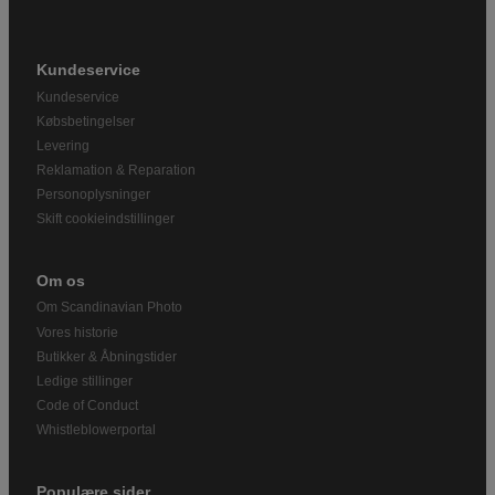
Kundeservice
Kundeservice
Købsbetingelser
Levering
Reklamation & Reparation
Personoplysninger
Skift cookieindstillinger
Om os
Om Scandinavian Photo
Vores historie
Butikker & Åbningstider
Ledige stillinger
Code of Conduct
Whistleblowerportal
Populære sider