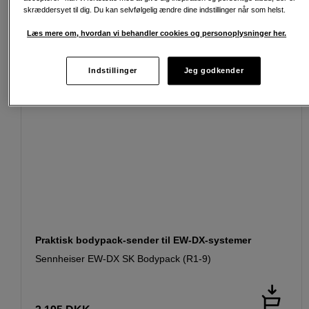
skræddersyet til dig. Du kan selvfølgelig ændre dine indstillinger når som helst.
Læs mere om, hvordan vi behandler cookies og personoplysninger her.
Indstillinger
Jeg godkender
Praktisk bodypack-sender til EW-DX-systemer
Sennheiser EW-DX SK Bodypack (R1-9)