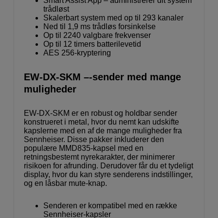
Smart Assist App – administrerer dit system
trådløst
Skalerbart system med op til 293 kanaler
Ned til 1,9 ms trådløs forsinkelse
Op til 2240 valgbare frekvenser
Op til 12 timers batterilevetid
AES 256-kryptering
EW-DX-SKM –-sender med mange
muligheder
EW-DX-SKM er en robust og holdbar sender
konstrueret i metal, hvor du nemt kan udskifte
kapslerne med en af de mange muligheder fra
Sennheiser. Disse pakker inkluderer den
populære MMD835-kapsel med en
retningsbestemt nyrekarakter, der minimerer
risikoen for afrunding. Derudover får du et tydeligt
display, hvor du kan styre senderens indstillinger,
og en låsbar mute-knap.
Senderen er kompatibel med en række
Sennheiser-kapsler