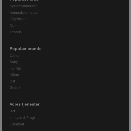
Systemkameraer
Kompaktkameraer
Objektiver
Droner
Tripods
Populær brands
Canon
Sony
Fujifilm
Nikon
DJI
Godox
Vores tjenester
B2B
Indbytte & Brugt
Gavekort