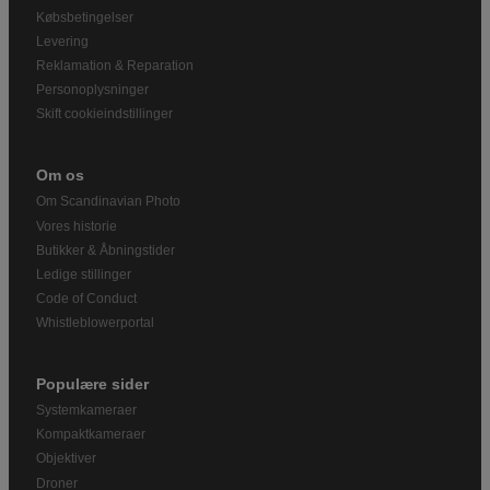
Købsbetingelser
Levering
Reklamation & Reparation
Personoplysninger
Skift cookieindstillinger
Om os
Om Scandinavian Photo
Vores historie
Butikker & Åbningstider
Ledige stillinger
Code of Conduct
Whistleblowerportal
Populære sider
Systemkameraer
Kompaktkameraer
Objektiver
Droner