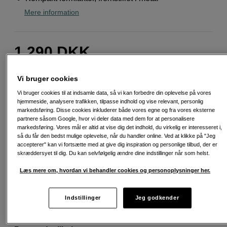
Mere information
1.290
DKK
Antal
Læg i indkøbskurv
Vi bruger cookies
Vi bruger cookies til at indsamle data, så vi kan forbedre din oplevelse på vores
hjemmeside, analysere trafikken, tilpasse indhold og vise relevant, personlig
markedsføring. Disse cookies inkluderer både vores egne og fra vores eksterne
partnere såsom Google, hvor vi deler data med dem for at personalisere
markedsføring. Vores mål er altid at vise dig det indhold, du virkelig er interesseret i,
så du får den bedst mulige oplevelse, når du handler online. Ved at klikke på "Jeg
Fri fragt ved køb over 500 kr.
accepterer" kan vi fortsætte med at give dig inspiration og personlige tilbud, der er
skræddersyet til dig. Du kan selvfølgelig ændre dine indstillinger når som helst.
30 dages returret
Læs mere om, hvordan vi behandler cookies og personoplysninger her.
Personlig service og ekspertrådgivning
Indstillinger
Jeg godkender