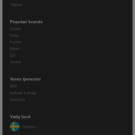
Tripods
Populær brands
Canon
Sony
Fujifilm
Nikon
DJI
Godox
Vores tjenester
B2B
Indbytte & Brugt
Gavekort
Vælg land
Sweden